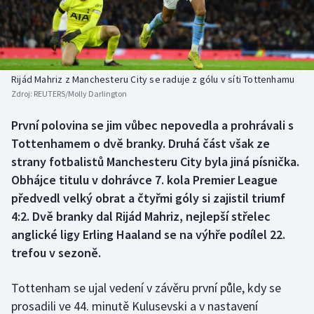
Baseball a softbal
Soutěže
Basketbal
Historické návraty
Biatlon
Aplikace ČT sport
Rijád Mahriz z Manchesteru City se raduje z gólu v síti Tottenhamu
Zdroj:
REUTERS/Molly Darlington
Boby a skeleton
AZ kvíz
První polovina se jim vůbec nepovedla a prohrávali s
Tottenhamem o dvě branky. Druhá část však ze
Box
strany fotbalistů Manchesteru City byla jiná písnička.
Curling
Obhájce titulu v dohrávce 7. kola Premier League
předvedl velký obrat a čtyřmi góly si zajistil triumf
Dostihy
4:2. Dvě branky dal Rijád Mahriz, nejlepší střelec
anglické ligy Erling Haaland se na výhře podílel 22.
Florbal
trefou v sezoně.
Futsal
Tottenham se ujal vedení v závěru první půle, kdy se
prosadili ve 44. minutě Kulusevski a v nastavení
Golf