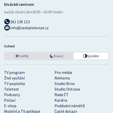
Divácké centrum
každý všední den:
8:00—16:00 hodin
261 136 113
info@ceskatelevize.cz
Vzhled
Světlý
Tmavý
Systém
TV program
Pro média
Živé vysílání
Reklama
TV poplatky
Studio Brno
Teletext
Studio Ostrava
Podcasty
Rada ČT
Počasí
Kariéra
E-shop
Podávání námětů
Mobilní a TV aplikace
Časté dotazy