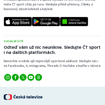
Stolní tenis
máte ČT sport vždy po ruce. Sledujte přímé přenosy, články a
bonusový obsah kdekoli a kdykoli.
Triatlon
Veslování
Vodní slalom
SOCIÁLNÍ SÍTĚ
Odteď vám už nic neunikne. Sledujte ČT sport
Volejbal
i na dalších platformách.
Ostatní
Nenechte si nikde ujít nejnovější sportovní události. Sledujte nás i
na Facebooku, X, Instagramu, Threads či YouTube a buďte v obraze.