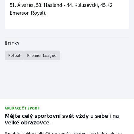
51. Álvarez, 53. Haaland - 44. Kulusevski, 45.+2
Olympijské hry
Emerson Royal).
Parasport
Plavání
ŠTÍTKY
Plážový volejbal
Fotbal
Premier League
Ragby
Rychlobruslení
Rychlostní kanoistika
APLIKACE ČT SPORT
Short track
Mějte celý sportovní svět vždy u sebe i na
velké obrazovce.
Sportovní střelba
S mobilní aplikací, HbbTV a apkou iVysílání ve své chytré televizi