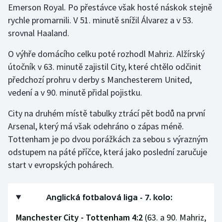
Emerson Royal. Po přestávce však hosté náskok stejně
rychle promarnili. V 51. minutě snížil Álvarez a v 53.
Gymnastika
srovnal Haaland.
Házená
O výhře domácího celku poté rozhodl Mahriz. Alžírský
útočník v 63. minutě zajistil City, které chtělo odčinit
Jezdectví
předchozí prohru v derby s Manchesterem United,
vedení a v 90. minutě přidal pojistku.
Judo
City na druhém místě tabulky ztrácí pět bodů na první
Krasobruslení
Arsenal, který má však odehráno o zápas méně.
Tottenham je po dvou porážkách za sebou s výrazným
Lezení
odstupem na páté příčce, která jako poslední zaručuje
start v evropských pohárech.
Lyže a snowboard
Moderní pětiboj
Anglická fotbalová liga - 7. kolo:
Motorsport
Manchester City - Tottenham 4:2
(63. a 90. Mahriz,