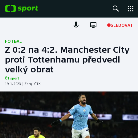
POPULÁRNÍ
SLEDOVAT
Fotbal
FOTBAL
Z 0:2 na 4:2. Manchester City
Hokej
proti Tottenhamu předvedl
velký obrat
Tenis
ČT sport
Atletika
19. 1. 2023
|
Zdroj:
ČTK
Cyklistika
DALŠÍ SPORTY
Americký fotbal
NEPŘEHLÉDNĚTE