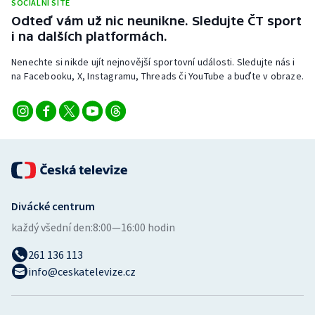
SOCIÁLNÍ SÍTĚ
Stolní tenis
Odteď vám už nic neunikne. Sledujte ČT sport
i na dalších platformách.
Triatlon
Nenechte si nikde ujít nejnovější sportovní události. Sledujte nás i
na Facebooku, X, Instagramu, Threads či YouTube a buďte v obraze.
Veslování
Vodní slalom
Volejbal
Ostatní
Divácké centrum
každý všední den:
8:00—16:00 hodin
261 136 113
info@ceskatelevize.cz