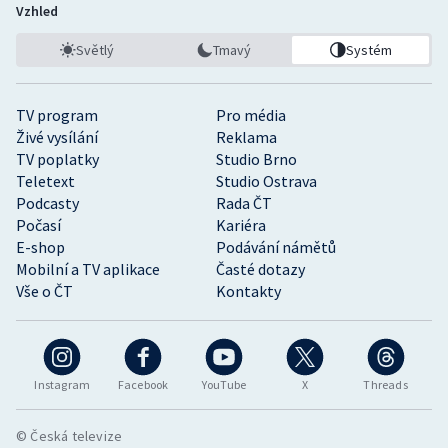
Vzhled
Světlý
Tmavý
Systém
TV program
Pro média
Živé vysílání
Reklama
TV poplatky
Studio Brno
Teletext
Studio Ostrava
Podcasty
Rada ČT
Počasí
Kariéra
E-shop
Podávání námětů
Mobilní a TV aplikace
Časté dotazy
Vše o ČT
Kontakty
Instagram
Facebook
YouTube
X
Threads
© Česká televize