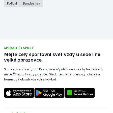
Fotbal
Bundesliga
Olympijské hry
Parasport
Plavání
Plážový volejbal
APLIKACE ČT SPORT
Mějte celý sportovní svět vždy u sebe i na
Ragby
velké obrazovce.
Rychlobruslení
S mobilní aplikací, HbbTV a apkou iVysílání ve své chytré televizi
máte ČT sport vždy po ruce. Sledujte přímé přenosy, články a
bonusový obsah kdekoli a kdykoli.
Rychlostní kanoistika
Short track
Sportovní střelba