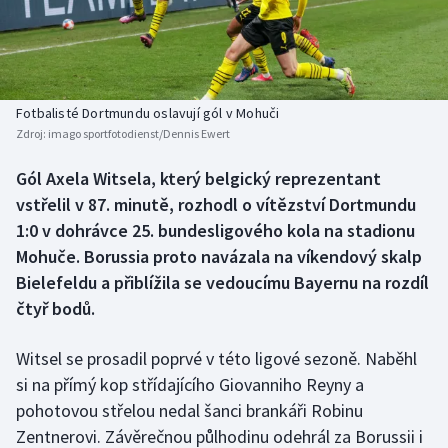
Baseball a softbal
Soutěže
Basketbal
Historické návraty
Biatlon
Aplikace ČT sport
Fotbalisté Dortmundu oslavují gól v Mohuči
Zdroj:
imago sportfotodienst/Dennis Ewert
Boby a skeleton
AZ kvíz
Gól Axela Witsela, který belgický reprezentant
vstřelil v 87. minutě, rozhodl o vítězství Dortmundu
Box
1:0 v dohrávce 25. bundesligového kola na stadionu
Curling
Mohuče. Borussia proto navázala na víkendový skalp
Bielefeldu a přiblížila se vedoucímu Bayernu na rozdíl
Dostihy
čtyř bodů.
Florbal
Witsel se prosadil poprvé v této ligové sezoně. Naběhl
si na přímý kop střídajícího Giovanniho Reyny a
Futsal
pohotovou střelou nedal šanci brankáři Robinu
Zentnerovi. Závěrečnou půlhodinu odehrál za Borussii i
Golf