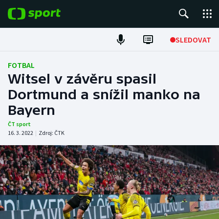
POPULÁRNÍ
SLEDOVAT
Fotbal
FOTBAL
Witsel v závěru spasil
Hokej
Dortmund a snížil manko na
Bayern
Tenis
ČT sport
Atletika
16. 3. 2022
|
Zdroj:
ČTK
Cyklistika
DALŠÍ SPORTY
Americký fotbal
NEPŘEHLÉDNĚTE