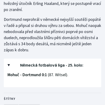
hvězdný útočník Erling Haaland, který se postupně vrací
po zranění.
Gymnastika
Dortmund neprohrál v německé nejvyšší soutěži popáté
Házená
v řadě a připsal si druhou výhru za sebou. Mohuč naopak
nebodovala před vlastními příznivci poprvé po osmi
Jezdectví
duelech, neprodloužila šňůru pěti domácích vítězství a
zůstává s 34 body desátá, má nicméně ještě jeden
Judo
zápas k dobru.
Krasobruslení
Německá fotbalová liga - 25. kolo:
Lezení
Mohuč - Dortmund 0:1
(87. Witsel).
Lyže a snowboard
Moderní pětiboj
ŠTÍTKY
Motorsport