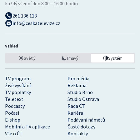
každý všední den:
8:00—16:00 hodin
261 136 113
info@ceskatelevize.cz
Vzhled
Světlý
Tmavý
Systém
TV program
Pro média
Živé vysílání
Reklama
TV poplatky
Studio Brno
Teletext
Studio Ostrava
Podcasty
Rada ČT
Počasí
Kariéra
E-shop
Podávání námětů
Mobilní a TV aplikace
Časté dotazy
Vše o ČT
Kontakty