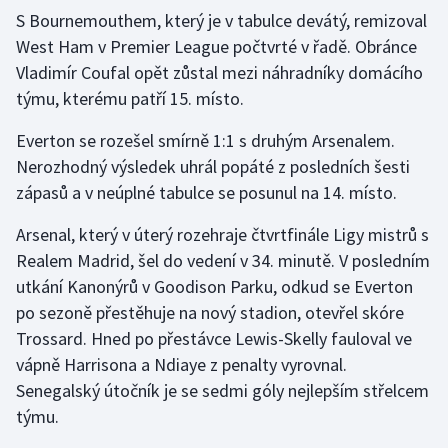
S Bournemouthem, který je v tabulce devátý, remizoval
West Ham v Premier League počtvrté v řadě. Obránce
Gymnastika
Vladimír Coufal opět zůstal mezi náhradníky domácího
Házená
týmu, kterému patří 15. místo.
Everton se rozešel smírně 1:1 s druhým Arsenalem.
Jezdectví
Nerozhodný výsledek uhrál popáté z posledních šesti
Judo
zápasů a v neúplné tabulce se posunul na 14. místo.
Arsenal, který v úterý rozehraje čtvrtfinále Ligy mistrů s
Krasobruslení
Realem Madrid, šel do vedení v 34. minutě. V posledním
utkání Kanonýrů v Goodison Parku, odkud se Everton
Lezení
po sezoně přestěhuje na nový stadion, otevřel skóre
Lyže a snowboard
Trossard. Hned po přestávce Lewis-Skelly fauloval ve
vápně Harrisona a Ndiaye z penalty vyrovnal.
Moderní pětiboj
Senegalský útočník je se sedmi góly nejlepším střelcem
týmu.
Motorsport