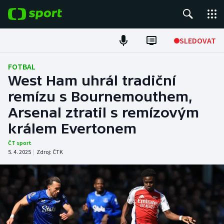
POPULÁRNÍ
SLEDOVAT
Fotbal
FOTBAL
West Ham uhrál tradiční
Hokej
remízu s Bournemouthem,
Arsenal ztratil s remízovým
Tenis
králem Evertonem
Atletika
ČT sport
5. 4. 2025
|
Zdroj:
ČTK
Cyklistika
DALŠÍ SPORTY
Americký fotbal
NEPŘEHLÉDNĚTE