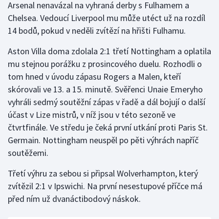
Arsenal nenavázal na vyhraná derby s Fulhamem a
Olympijské hry
Chelsea. Vedoucí Liverpool mu může utéct už na rozdíl
14 bodů, pokud v neděli zvítězí na hřišti Fulhamu.
Parasport
Aston Villa doma zdolala 2:1 třetí Nottingham a oplatila
Plavání
mu stejnou porážku z prosincového duelu. Rozhodli o
tom hned v úvodu zápasu Rogers a Malen, kteří
Plážový volejbal
skórovali ve 13. a 15. minutě. Svěřenci Unaie Emeryho
vyhráli sedmý soutěžní zápas v řadě a dál bojují o další
Ragby
účast v Lize mistrů, v níž jsou v této sezoně ve
čtvrtfinále. Ve středu je čeká první utkání proti Paris St.
Rychlobruslení
Germain. Nottingham neuspěl po pěti výhrách napříč
soutěžemi.
Rychlostní kanoistika
Třetí výhru za sebou si připsal Wolverhampton, který
Short track
zvítězil 2:1 v Ipswichi. Na první nesestupové příčce má
před ním už dvanáctibodový náskok.
Sportovní střelba