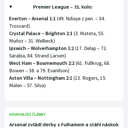
Stolní tenis
Premier League – 31. kolo:
Triatlon
Everton – Arsenal 1:1
(49. Ndiaye z pen. – 34.
Trossard)
Veslování
Crystal Palace – Brighton 2:1
(3. Mateta, 55.
Muňoz – 31. Welbeck)
Vodní slalom
Ipswich – Wolverhampton 1:2
(17. Delap – 72.
Sarabia, 84. Strand Larsen)
Volejbal
West Ham – Bournemouth 2:2
(61. Füllkrug, 68.
Bowen – 38. a 79. Evanilson)
Ostatní
Aston Villa – Nottingham 2:1
(13. Rogers, 15.
Malen – 57. Silva)
SOUVISEJÍCÍ ČLÁNKY
Arsenal zvládl derby s Fulhamem a stáhl náskok