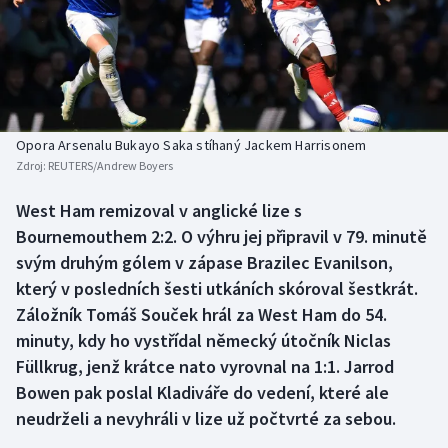
Baseball a softbal
Soutěže
Basketbal
Historické návraty
Biatlon
Aplikace ČT sport
Opora Arsenalu Bukayo Saka stíhaný Jackem Harrisonem
Boby a skeleton
AZ kvíz
Zdroj:
REUTERS/Andrew Boyers
Box
West Ham remizoval v anglické lize s
Bournemouthem 2:2. O výhru jej připravil v 79. minutě
Curling
svým druhým gólem v zápase Brazilec Evanilson,
který v posledních šesti utkáních skóroval šestkrát.
Dostihy
Záložník Tomáš Souček hrál za West Ham do 54.
minuty, kdy ho vystřídal německý útočník Niclas
Florbal
Füllkrug, jenž krátce nato vyrovnal na 1:1. Jarrod
Bowen pak poslal Kladiváře do vedení, které ale
Futsal
neudrželi a nevyhráli v lize už počtvrté za sebou.
Golf