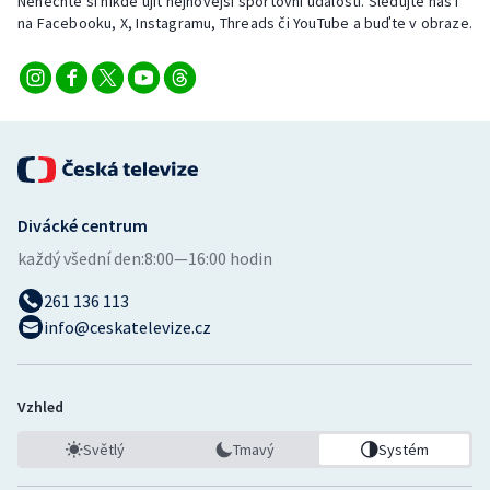
Nenechte si nikde ujít nejnovější sportovní události. Sledujte nás i
na Facebooku, X, Instagramu, Threads či YouTube a buďte v obraze.
Divácké centrum
každý všední den:
8:00—16:00 hodin
261 136 113
info@ceskatelevize.cz
Vzhled
Světlý
Tmavý
Systém