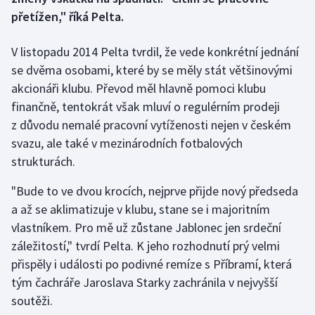
přetížen," říká Pelta.
Gymnastika
V listopadu 2014 Pelta tvrdil, že vede konkrétní jednání
Házená
se dvěma osobami, které by se měly stát většinovými
akcionáři klubu. Převod měl hlavně pomoci klubu
Jezdectví
finančně, tentokrát však mluví o regulérním prodeji
z důvodu nemalé pracovní vytíženosti nejen v českém
Judo
svazu, ale také v mezinárodních fotbalových
strukturách.
Krasobruslení
"Bude to ve dvou krocích, nejprve přijde nový předseda
Lezení
a až se aklimatizuje v klubu, stane se i majoritním
vlastníkem. Pro mě už zůstane Jablonec jen srdeční
Lyže a snowboard
záležitostí," tvrdí Pelta. K jeho rozhodnutí prý velmi
přispěly i události po podivné remíze s Příbramí, která
Moderní pětiboj
tým čachráře Jaroslava Starky zachránila v nejvyšší
soutěži.
Motorsport