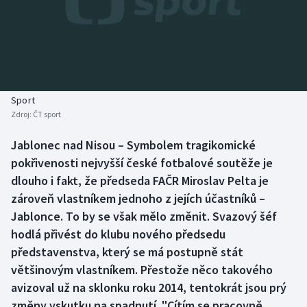
Baseball a softbal
Soutěže
Basketbal
Historické návraty
Biatlon
Aplikace ČT sport
Sport
Boby a skeleton
AZ kvíz
Zdroj:
ČT sport
Box
Jablonec nad Nisou – Symbolem tragikomické
pokřivenosti nejvyšší české fotbalové soutěže je
Curling
dlouho i fakt, že předseda FAČR Miroslav Pelta je
zároveň vlastníkem jednoho z jejích účastníků –
Dostihy
Jablonce. To by se však mělo změnit. Svazový šéf
hodlá přivést do klubu nového předsedu
Florbal
představenstva, který se má postupně stát
většinovým vlastníkem. Přestože něco takového
Futsal
avizoval už na sklonku roku 2014, tentokrát jsou prý
změny vskutku na spadnutí. "Cítím se pracovně
Golf