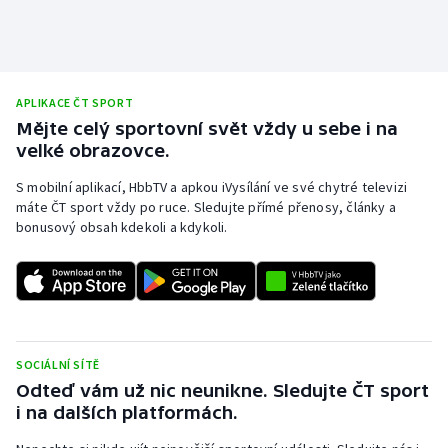
Stolní tenis
Triatlon
APLIKACE ČT SPORT
Veslování
Mějte celý sportovní svět vždy u sebe i na
velké obrazovce.
Vodní slalom
S mobilní aplikací, HbbTV a apkou iVysílání ve své chytré televizi
Volejbal
máte ČT sport vždy po ruce. Sledujte přímé přenosy, články a
bonusový obsah kdekoli a kdykoli.
Ostatní
SOCIÁLNÍ SÍTĚ
Odteď vám už nic neunikne. Sledujte ČT sport
i na dalších platformách.