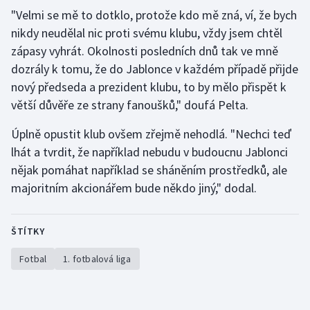
"Velmi se mě to dotklo, protože kdo mě zná, ví, že bych
Olympijské hry
nikdy neudělal nic proti svému klubu, vždy jsem chtěl
zápasy vyhrát. Okolnosti posledních dnů tak ve mně
Parasport
dozrály k tomu, že do Jablonce v každém případě přijde
nový předseda a prezident klubu, to by mělo přispět k
Plavání
větší důvěře ze strany fanoušků," doufá Pelta.
Plážový volejbal
Úplně opustit klub ovšem zřejmě nehodlá. "Nechci teď
lhát a tvrdit, že například nebudu v budoucnu Jablonci
Ragby
nějak pomáhat například se sháněním prostředků, ale
majoritním akcionářem bude někdo jiný," dodal.
Rychlobruslení
Rychlostní kanoistika
ŠTÍTKY
Short track
Fotbal
1. fotbalová liga
Sportovní střelba