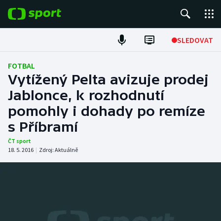
POPULÁRNÍ
SLEDOVAT
Fotbal
FOTBAL
Vytížený Pelta avizuje prodej
Hokej
Jablonce, k rozhodnutí
pomohly i dohady po remíze
Tenis
s Příbramí
Atletika
ČT sport
18. 5. 2016
|
Zdroj:
Aktuálně
Cyklistika
DALŠÍ SPORTY
Americký fotbal
NEPŘEHLÉDNĚTE