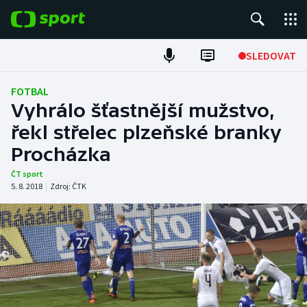
POPULÁRNÍ
SLEDOVAT
Fotbal
FOTBAL
Vyhrálo šťastnější mužstvo,
Hokej
řekl střelec plzeňské branky
Procházka
Tenis
ČT sport
Atletika
5. 8. 2018
|
Zdroj:
ČTK
Cyklistika
DALŠÍ SPORTY
Americký fotbal
NEPŘEHLÉDNĚTE