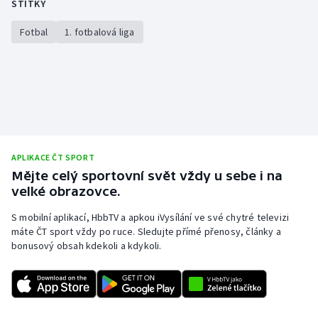
ŠTÍTKY
Stolní tenis
Fotbal
1. fotbalová liga
Triatlon
Veslování
Vodní slalom
Volejbal
APLIKACE ČT SPORT
Mějte celý sportovní svět vždy u sebe i na
Ostatní
velké obrazovce.
S mobilní aplikací, HbbTV a apkou iVysílání ve své chytré televizi
máte ČT sport vždy po ruce. Sledujte přímé přenosy, články a
bonusový obsah kdekoli a kdykoli.