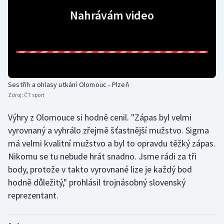
Nahrávám video
Olympijské hry
Parasport
Plavání
Sestřih a ohlasy utkání Olomouc - Plzeň
Plážový volejbal
Zdroj:
ČT sport
Ragby
Výhry z Olomouce si hodně cenil. "Zápas byl velmi
vyrovnaný a vyhrálo zřejmě šťastnější mužstvo. Sigma
Rychlobruslení
má velmi kvalitní mužstvo a byl to opravdu těžký zápas.
Nikomu se tu nebude hrát snadno. Jsme rádi za tři
Rychlostní kanoistika
body, protože v takto vyrovnané lize je každý bod
hodně důležitý," prohlásil trojnásobný slovenský
Short track
reprezentant.
Sportovní střelba