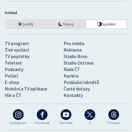
Vzhled
Světlý
Tmavý
Systém
TV program
Pro média
Živé vysílání
Reklama
TV poplatky
Studio Brno
Teletext
Studio Ostrava
Podcasty
Rada ČT
Počasí
Kariéra
E-shop
Podávání námětů
Mobilní a TV aplikace
Časté dotazy
Vše o ČT
Kontakty
Instagram
Facebook
YouTube
X
Threads