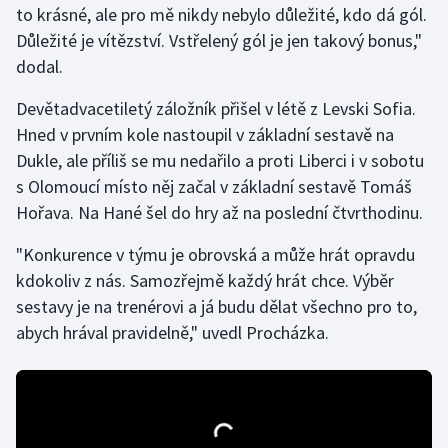
to krásné, ale pro mě nikdy nebylo důležité, kdo dá gól.
Důležité je vítězství. Vstřelený gól je jen takový bonus,"
Gymnastika
dodal.
Házená
Devětadvacetiletý záložník přišel v létě z Levski Sofia.
Hned v prvním kole nastoupil v základní sestavě na
Jezdectví
Dukle, ale příliš se mu nedařilo a proti Liberci i v sobotu
s Olomoucí místo něj začal v základní sestavě Tomáš
Judo
Hořava. Na Hané šel do hry až na poslední čtvrthodinu.
Krasobruslení
"Konkurence v týmu je obrovská a může hrát opravdu
kdokoliv z nás. Samozřejmě každý hrát chce. Výběr
Lezení
sestavy je na trenérovi a já budu dělat všechno pro to,
abych hrával pravidelně," uvedl Procházka.
Lyže a snowboard
Moderní pětiboj
Motorsport