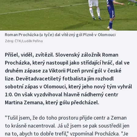
Baseball a softbal
Soutěže
Basketbal
Historické návraty
Biatlon
Aplikace ČT sport
Roman Procházka (u tyče) dal vítězný gól Plzně v Olomouci
Zdroj:
ČTK/Luděk Peřina
Boby a skeleton
AZ kvíz
Přišel, viděl, zvítězil. Slovenský záložník Roman
Procházka, který nastoupil jako střídající hráč, dal ve
Box
druhém zápase za Viktorii Plzeň první gól v české
Curling
lize. Devětadvacetiletý fotbalista jím rozhodl
sobotní zápas v Olomouci, který jeho nový tým vyhrál
Dostihy
1:0. On však vyzdvihoval hlavně nádherný centr
Martina Zemana, který gólu předcházel.
Florbal
"Tušil jsem, že do toho prostoru přijde centr a Zeman
Futsal
to krásně nacentroval. Já už jsem se pak soustředil jen
na to, abych to dobře trefil," vzpomínal Procházka. "Je
Golf