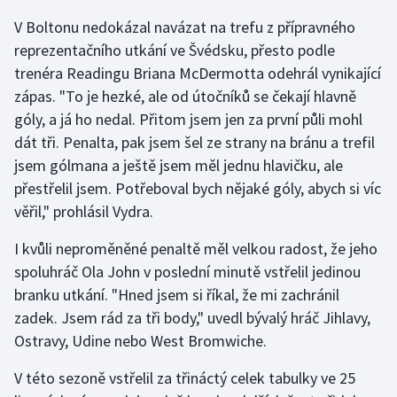
V Boltonu nedokázal navázat na trefu z přípravného
Olympijské hry
reprezentačního utkání ve Švédsku, přesto podle
Parasport
trenéra Readingu Briana McDermotta odehrál vynikající
zápas. "To je hezké, ale od útočníků se čekají hlavně
Plavání
góly, a já ho nedal. Přitom jsem jen za první půli mohl
dát tři. Penalta, pak jsem šel ze strany na bránu a trefil
Plážový volejbal
jsem gólmana a ještě jsem měl jednu hlavičku, ale
přestřelil jsem. Potřeboval bych nějaké góly, abych si víc
Ragby
věřil," prohlásil Vydra.
Rychlobruslení
I kvůli neproměněné penaltě měl velkou radost, že jeho
spoluhráč Ola John v poslední minutě vstřelil jedinou
Rychlostní kanoistika
branku utkání. "Hned jsem si říkal, že mi zachránil
zadek. Jsem rád za tři body," uvedl bývalý hráč Jihlavy,
Short track
Ostravy, Udine nebo West Bromwiche.
Sportovní střelba
V této sezoně vstřelil za třináctý celek tabulky ve 25