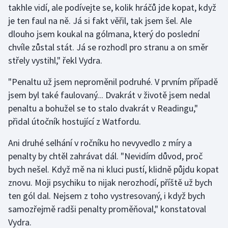
takhle vidí, ale podívejte se, kolik hráčů jde kopat, když
je ten faul na ně. Já si fakt věřil, tak jsem šel. Ale
Gymnastika
dlouho jsem koukal na gólmana, který do poslední
chvíle zůstal stát. Já se rozhodl pro stranu a on směr
Házená
střely vystihl," řekl Vydra.
Jezdectví
"Penaltu už jsem neproměnil podruhé. V prvním případě
jsem byl také faulovaný... Dvakrát v životě jsem nedal
Judo
penaltu a bohužel se to stalo dvakrát v Readingu,"
přidal útočník hostující z Watfordu.
Krasobruslení
Ani druhé selhání v ročníku ho nevyvedlo z míry a
Lezení
penalty by chtěl zahrávat dál. "Nevidím důvod, proč
bych nešel. Když mě na ni kluci pustí, klidně půjdu kopat
Lyže a snowboard
znovu. Moji psychiku to nijak nerozhodí, příště už bych
Moderní pětiboj
ten gól dal. Nejsem z toho vystresovaný, i když bych
samozřejmě radši penalty proměňoval," konstatoval
Motorsport
Vydra.