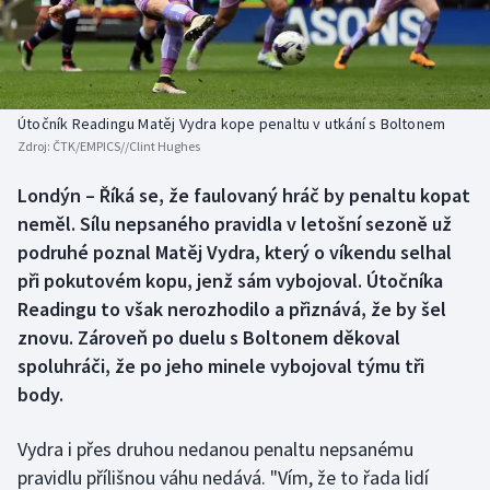
Baseball a softbal
Soutěže
Basketbal
Historické návraty
Biatlon
Aplikace ČT sport
Útočník Readingu Matěj Vydra kope penaltu v utkání s Boltonem
Zdroj:
ČTK/EMPICS//Clint Hughes
Boby a skeleton
AZ kvíz
Londýn – Říká se, že faulovaný hráč by penaltu kopat
neměl. Sílu nepsaného pravidla v letošní sezoně už
Box
podruhé poznal Matěj Vydra, který o víkendu selhal
Curling
při pokutovém kopu, jenž sám vybojoval. Útočníka
Readingu to však nerozhodilo a přiznává, že by šel
Dostihy
znovu. Zároveň po duelu s Boltonem děkoval
spoluhráči, že po jeho minele vybojoval týmu tři
Florbal
body.
Futsal
Vydra i přes druhou nedanou penaltu nepsanému
pravidlu přílišnou váhu nedává. "Vím, že to řada lidí
Golf