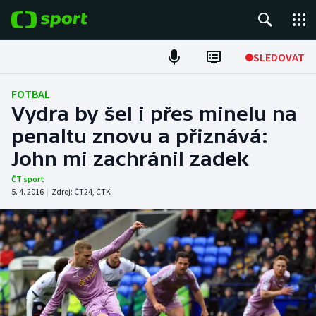
POPULÁRNÍ
SLEDOVAT
Fotbal
FOTBAL
Vydra by šel i přes minelu na
Hokej
penaltu znovu a přiznává:
John mi zachránil zadek
Tenis
ČT sport
Atletika
5. 4. 2016
|
Zdroj:
ČT24
,
ČTK
Cyklistika
DALŠÍ SPORTY
Americký fotbal
NEPŘEHLÉDNĚTE