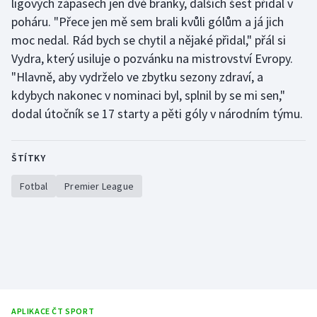
ligových zápasech jen dvě branky, dalších šest přidal v
Stolní tenis
poháru. "Přece jen mě sem brali kvůli gólům a já jich
moc nedal. Rád bych se chytil a nějaké přidal," přál si
Triatlon
Vydra, který usiluje o pozvánku na mistrovství Evropy.
"Hlavně, aby vydrželo ve zbytku sezony zdraví, a
Veslování
kdybych nakonec v nominaci byl, splnil by se mi sen,"
Vodní slalom
dodal útočník se 17 starty a pěti góly v národním týmu.
Volejbal
ŠTÍTKY
Ostatní
Fotbal
Premier League
APLIKACE ČT SPORT