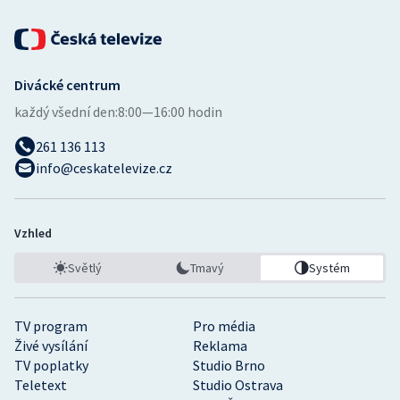
Divácké centrum
každý všední den:
8:00—16:00 hodin
261 136 113
info@ceskatelevize.cz
Vzhled
Světlý
Tmavý
Systém
TV program
Pro média
Živé vysílání
Reklama
TV poplatky
Studio Brno
Teletext
Studio Ostrava