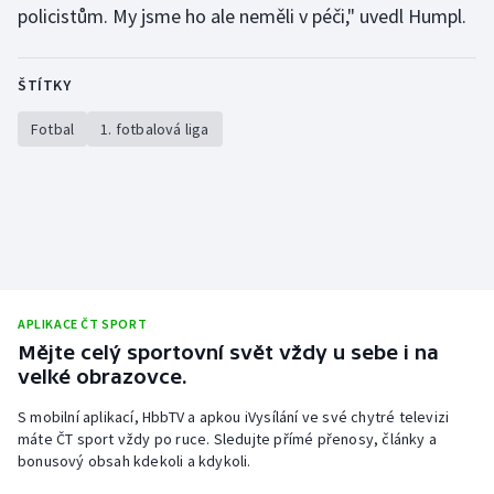
policistům. My jsme ho ale neměli v péči," uvedl Humpl.
Olympijské hry
Parasport
ŠTÍTKY
Fotbal
1. fotbalová liga
Plavání
Plážový volejbal
Ragby
Rychlobruslení
APLIKACE ČT SPORT
Rychlostní kanoistika
Mějte celý sportovní svět vždy u sebe i na
velké obrazovce.
Short track
S mobilní aplikací, HbbTV a apkou iVysílání ve své chytré televizi
máte ČT sport vždy po ruce. Sledujte přímé přenosy, články a
Sportovní střelba
bonusový obsah kdekoli a kdykoli.