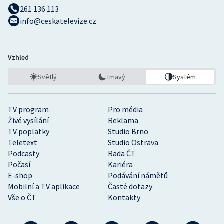
261 136 113
info@ceskatelevize.cz
Vzhled
Světlý
Tmavý
Systém
TV program
Pro média
Živé vysílání
Reklama
TV poplatky
Studio Brno
Teletext
Studio Ostrava
Podcasty
Rada ČT
Počasí
Kariéra
E-shop
Podávání námětů
Mobilní a TV aplikace
Časté dotazy
Vše o ČT
Kontakty