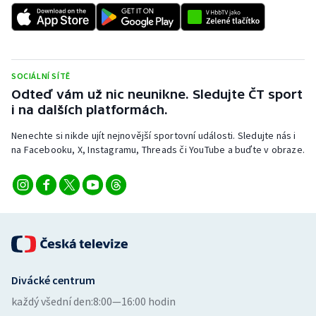
Stolní tenis
Triatlon
Veslování
SOCIÁLNÍ SÍTĚ
Odteď vám už nic neunikne. Sledujte ČT sport
i na dalších platformách.
Vodní slalom
Nenechte si nikde ujít nejnovější sportovní události. Sledujte nás i
Volejbal
na Facebooku, X, Instagramu, Threads či YouTube a buďte v obraze.
Ostatní
Divácké centrum
každý všední den:
8:00—16:00 hodin