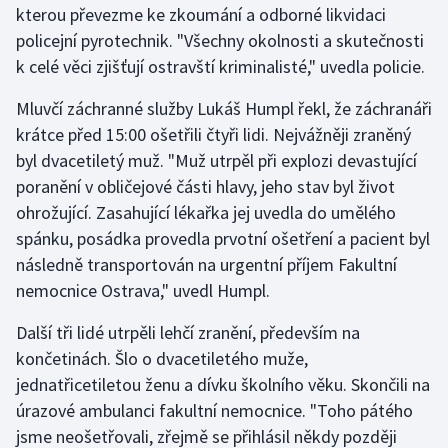
kterou převezme ke zkoumání a odborné likvidaci
policejní pyrotechnik. "Všechny okolnosti a skutečnosti
Gymnastika
k celé věci zjišťují ostravští kriminalisté," uvedla policie.
Házená
Mluvčí záchranné služby Lukáš Humpl řekl, že záchranáři
krátce před 15:00 ošetřili čtyři lidi. Nejvážněji zraněný
Jezdectví
byl dvacetiletý muž. "Muž utrpěl při explozi devastující
poranění v obličejové části hlavy, jeho stav byl život
Judo
ohrožující. Zasahující lékařka jej uvedla do umělého
spánku, posádka provedla prvotní ošetření a pacient byl
Krasobruslení
následně transportován na urgentní příjem Fakultní
Lezení
nemocnice Ostrava," uvedl Humpl.
Další tři lidé utrpěli lehčí zranění, především na
Lyže a snowboard
končetinách. Šlo o dvacetiletého muže,
Moderní pětiboj
jednatřicetiletou ženu a dívku školního věku. Skončili na
úrazové ambulanci fakultní nemocnice. "Toho pátého
Motorsport
jsme neošetřovali, zřejmě se přihlásil někdy později