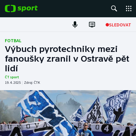
POPULÁRNÍ
SLEDOVAT
Fotbal
FOTBAL
Výbuch pyrotechniky mezi
Hokej
fanoušky zranil v Ostravě pět
lidí
Tenis
ČT sport
Atletika
19. 4. 2025
|
Zdroj:
ČTK
Cyklistika
DALŠÍ SPORTY
Americký fotbal
NEPŘEHLÉDNĚTE