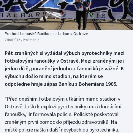
Baseball a softbal
Soutěže
Basketbal
Historické návraty
Biatlon
Aplikace ČT sport
Pochod fanoušků Baníku na stadion v Ostravě
Zdroj:
ČTK / Profimedia
Boby a skeleton
AZ kvíz
Pět zraněných si vyžádal výbuch pyrotechniky mezi
fotbalovými fanoušky v Ostravě. Mezi zraněnými je i
Box
jedno dítě, poranění jednoho z fanoušků je vážné. K
Curling
výbuchu došlo mimo stadion, na kterém se
odpoledne hraje zápas Baníku s Bohemians 1905.
Dostihy
"Před dnešním fotbalovým utkáním mimo stadion v
Florbal
Ostravě došlo k explozi pyrotechniky mezi domácími
fanoušky," informovala policie. Policisté poskytovali
Futsal
zraněným první pomoc do příjezdu zdravotníků. Na
místě policie našla i další nevybuchlou pyrotechniku,
Golf