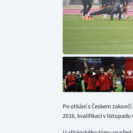
Po utkání s Českem zakončí A
2016, kvalifikaci v listopad
U albánského týmu se před ním