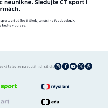
 neunikne. Sledujte ČT sport i
ormách.
 sportovní události. Sledujte nás i na Facebooku, X,
a buďte v obraze.
eská televize na sociálních sítích: