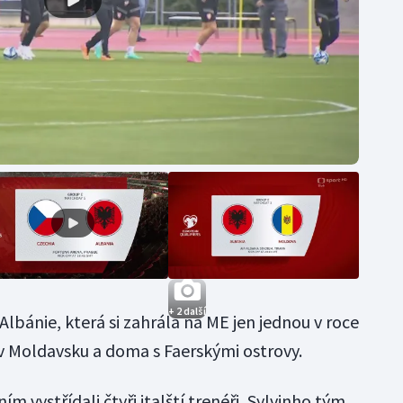
+ 2 další
lbánie, která si zahrála na ME jen jednou v roce
u v Moldavsku a doma s Faerskými ostrovy.
 vystřídali čtyři italští trenéři, Sylvinho tým