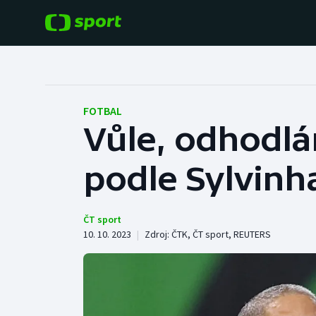
POPULÁRNÍ
DALŠÍ SPORTY
Fotbal
Americký fotbal
FOTBAL
Vůle, odhodlán
Hokej
Baseball a softbal
podle Sylvinh
Tenis
Basketbal
Atletika
Biatlon
ČT sport
10. 10. 2023
|
Zdroj:
ČTK
,
ČT sport
,
REUTERS
Cyklistika
Boby a skeleton
Box