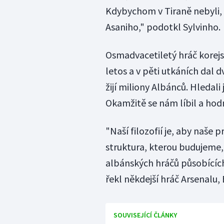
Kdybychom v Tiraně nebyli,
Asaniho," podotkl Sylvinho.
Osmadvacetiletý hráč kore
letos a v pěti utkáních dal d
žijí miliony Albánců. Hledali
Okamžitě se nám líbil a ho
"Naší filozofií je, aby naše p
struktura, kterou budujeme, 
albánských hráčů působících 
řekl někdejší hráč Arsenalu,
SOUVISEJÍCÍ ČLÁNKY