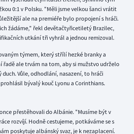
kou 0:1 v Polsku. "Měli jsme velkou šanci vrátit
ležitější ale na premiéře bylo propojení s hráči.
ch žádáme," řekl devětačtyřicetiletý Brazilec,
ifikačních utkání tři vyhrál a jednou remizoval.
vaným týmem, který střílí hezké branky a
ní řadě ale trvám na tom, aby si mužstvo udrželo
ný duch. Vůle, odhodlání, nasazení, to hráči
prohlásil bývalý kouč Lyonu a Corinthians.
once přestěhovali do Albánie. "Musíme být v
práce rozvíjí. Hodně cestujeme, potkáváme se s
nám poskytuje albánský svaz, je k nezaplacení.