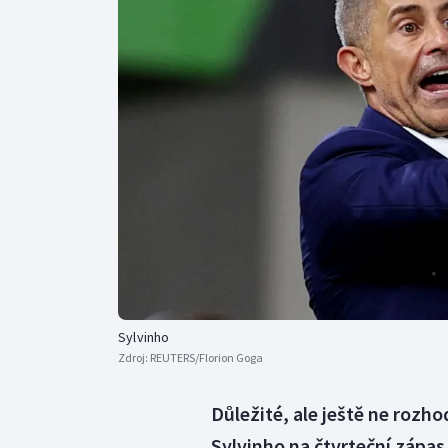
Curling
Dostihy
Florbal
Futsal
Golf
Gymnastika
Sylvinho
Zdroj:
REUTERS/Florion Goga
Důležité, ale ještě ne rozho
Sylvinho na čtvrteční zápas