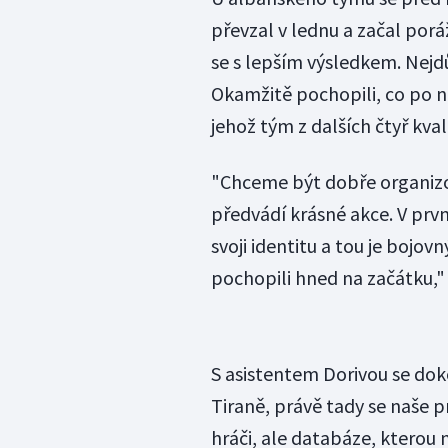
převzal v lednu a začal poráž
se s lepším výsledkem. Nejdů
Okamžitě pochopili, co po ni
jehož tým z dalších čtyř kval
"Chceme být dobře organizo
předvádí krásné akce. V prv
svoji identitu a tou je bojov
pochopili hned na začátku," 
S asistentem Dorivou se dok
Tiraně, právě tady se naše 
hráči, ale databáze, kterou 