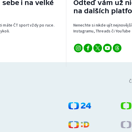
 sebe i na velké
Odteď vám už nic
na dalších platf
izi máte ČT sport vždy po ruce.
Nenechte si nikde ujít nejnovější
ykoli.
Instagramu, Threads či YouTube 
Č