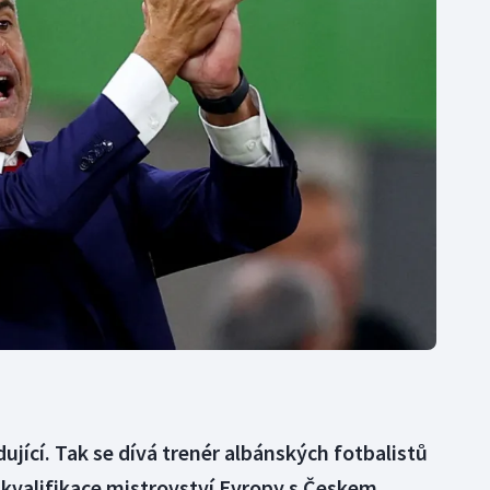
Moderní pětiboj
Triatlon
Motorsport
Veslování
Olympijské hry
Vodní slalom
Parasport
Volejbal
Plavání
Ostatní
Plážový volejbal
dující. Tak se dívá trenér albánských fotbalistů
 kvalifikace mistrovství Evropy s Českem.