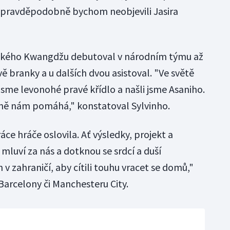
 pravděpodobně bychom neobjevili Jasira
jského Kwangdžu debutoval v národním týmu až
vě branky a u dalších dvou asistoval. "Ve světě
 jsme levonohé pravé křídlo a našli jsme Asaniho.
dně nám pomáhá," konstatoval Sylvinho.
ráce hráče oslovila. Ať výsledky, projekt a
mluví za nás a dotknou se srdcí a duší
v zahraničí, aby cítili touhu vracet se domů,"
 Barcelony či Manchesteru City.