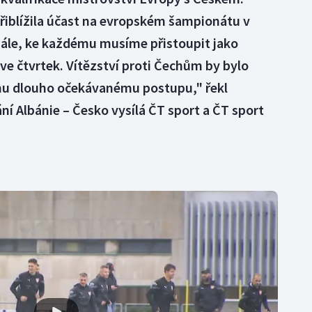
řiblížila účast na evropském šampionátu v
nále, ke každému musíme přistoupit jako
e čtvrtek. Vítězství proti Čechům by bylo
u dlouho očekávanému postupu," řekl
ní Albánie – Česko vysílá ČT sport a ČT sport