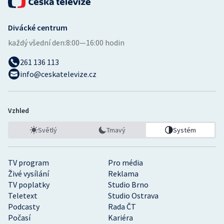
Divácké centrum
každý všední den:
8:00—16:00 hodin
261 136 113
info@ceskatelevize.cz
Vzhled
Světlý
Tmavý
Systém
TV program
Pro média
Živé vysílání
Reklama
TV poplatky
Studio Brno
Teletext
Studio Ostrava
Podcasty
Rada ČT
Počasí
Kariéra