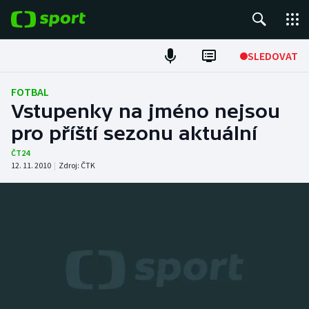
POPULÁRNÍ
SLEDOVAT
Fotbal
FOTBAL
Vstupenky na jméno nejsou
Hokej
pro příští sezonu aktuální
Tenis
ČT24
12. 11. 2010
|
Zdroj:
ČTK
Atletika
Cyklistika
DALŠÍ SPORTY
Americký fotbal
NEPŘEHLÉDNĚTE