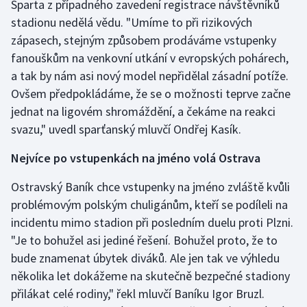
Sparta z případného zavedení registrace návštěvníků
Olympijské hry
stadionu nedělá vědu. "Umíme to při rizikových
zápasech, stejným způsobem prodáváme vstupenky
Parasport
fanouškům na venkovní utkání v evropských pohárech,
a tak by nám asi nový model nepřidělal zásadní potíže.
Plavání
Ovšem předpokládáme, že se o možnosti teprve začne
jednat na ligovém shromáždění, a čekáme na reakci
Plážový volejbal
svazu," uvedl sparťanský mluvčí Ondřej Kasík.
Ragby
Nejvíce po vstupenkách na jméno volá Ostrava
Rychlobruslení
Ostravský Baník chce vstupenky na jméno zvláště kvůli
problémovým polským chuligánům, kteří se podíleli na
Rychlostní kanoistika
incidentu mimo stadion při posledním duelu proti Plzni.
"Je to bohužel asi jediné řešení. Bohužel proto, že to
Short track
bude znamenat úbytek diváků. Ale jen tak ve výhledu
několika let dokážeme na skutečně bezpečné stadiony
Sportovní střelba
přilákat celé rodiny," řekl mluvčí Baníku Igor Bruzl.