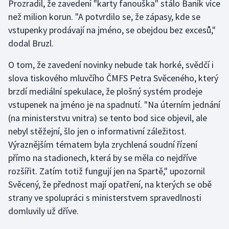
Prozradil, že zavedení "karty fanouška" stálo Baník více
Stolní tenis
než milion korun. "A potvrdilo se, že zápasy, kde se
vstupenky prodávají na jméno, se obejdou bez excesů,"
Triatlon
dodal Bruzl.
Veslování
O tom, že zavedení novinky nebude tak horké, svědčí i
slova tiskového mluvčího ČMFS Petra Svěceného, který
Vodní slalom
brzdí mediální spekulace, že plošný systém prodeje
vstupenek na jméno je na spadnutí. "Na úterním jednání
Volejbal
(na ministerstvu vnitra) se tento bod sice objevil, ale
Ostatní
nebyl stěžejní, šlo jen o informativní záležitost.
Výraznějším tématem byla zrychlená soudní řízení
přímo na stadionech, která by se měla co nejdříve
rozšířit. Zatím totiž fungují jen na Spartě," upozornil
Svěcený, že přednost mají opatření, na kterých se obě
strany ve spolupráci s ministerstvem spravedlnosti
domluvily už dříve.