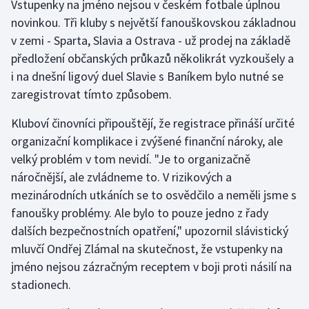
Vstupenky na jméno nejsou v českém fotbale úplnou
novinkou. Tři kluby s největší fanouškovskou základnou
Gymnastika
v zemi - Sparta, Slavia a Ostrava - už prodej na základě
předložení občanských průkazů několikrát vyzkoušely a
Házená
i na dnešní ligový duel Slavie s Baníkem bylo nutné se
zaregistrovat tímto způsobem.
Jezdectví
Kluboví činovníci připouštějí, že registrace přináší určité
Judo
organizační komplikace i zvýšené finanční nároky, ale
velký problém v tom nevidí. "Je to organizačně
Krasobruslení
náročnější, ale zvládneme to. V rizikových a
mezinárodních utkáních se to osvědčilo a neměli jsme s
Lezení
fanoušky problémy. Ale bylo to pouze jedno z řady
dalších bezpečnostních opatření," upozornil slávistický
Lyže a snowboard
mluvčí Ondřej Zlámal na skutečnost, že vstupenky na
Moderní pětiboj
jméno nejsou zázračným receptem v boji proti násilí na
stadionech.
Motorsport