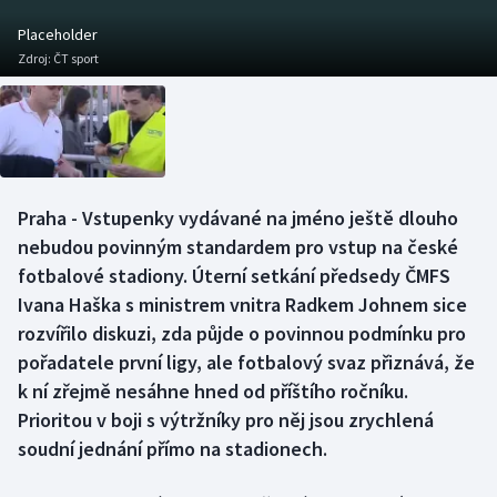
Baseball a softbal
Soutěže
Placeholder
Zdroj:
ČT sport
Basketbal
Historické návraty
Biatlon
Aplikace ČT sport
Boby a skeleton
AZ kvíz
Praha - Vstupenky vydávané na jméno ještě dlouho
Box
nebudou povinným standardem pro vstup na české
fotbalové stadiony. Úterní setkání předsedy ČMFS
Curling
Ivana Haška s ministrem vnitra Radkem Johnem sice
rozvířilo diskuzi, zda půjde o povinnou podmínku pro
Dostihy
pořadatele první ligy, ale fotbalový svaz přiznává, že
Florbal
k ní zřejmě nesáhne hned od příštího ročníku.
Prioritou v boji s výtržníky pro něj jsou zrychlená
Futsal
soudní jednání přímo na stadionech.
Golf