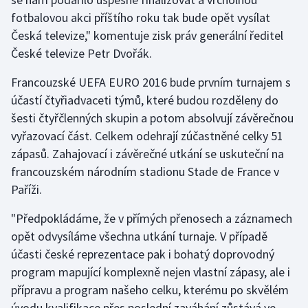
fotbalovou akci příštího roku tak bude opět vysílat
Olympijské hry
Česká televize," komentuje zisk práv generální ředitel
České televize Petr Dvořák.
Parasport
Francouzské UEFA EURO 2016 bude prvním turnajem s
Plavání
účastí čtyřiadvaceti týmů, které budou rozděleny do
šesti čtyřčlenných skupin a potom absolvují závěrečnou
Plážový volejbal
vyřazovací část. Celkem odehrají zúčastněné celky 51
zápasů. Zahajovací i závěrečné utkání se uskuteční na
Ragby
francouzském národním stadionu Stade de France v
Rychlobruslení
Paříži.
"Předpokládáme, že v přímých přenosech a záznamech
Rychlostní kanoistika
opět odvysíláme všechna utkání turnaje. V případě
Short track
účasti české reprezentace pak i bohatý doprovodný
program mapující komplexně nejen vlastní zápasy, ale i
Sportovní střelba
přípravu a program našeho celku, kterému po skvělém
úvodu kvalifikace přes poslední zaváhání zůstává ve