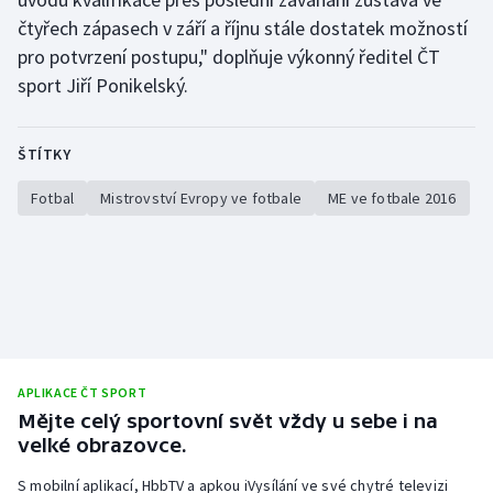
Stolní tenis
čtyřech zápasech v září a říjnu stále dostatek možností
pro potvrzení postupu," doplňuje výkonný ředitel ČT
Triatlon
sport Jiří Ponikelský.
Veslování
ŠTÍTKY
Vodní slalom
Fotbal
Mistrovství Evropy ve fotbale
ME ve fotbale 2016
Volejbal
Ostatní
APLIKACE ČT SPORT
Mějte celý sportovní svět vždy u sebe i na
velké obrazovce.
S mobilní aplikací, HbbTV a apkou iVysílání ve své chytré televizi