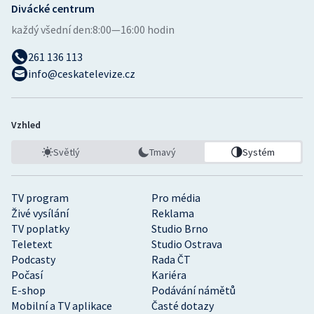
Divácké centrum
každý všední den:
8:00—16:00 hodin
261 136 113
info@ceskatelevize.cz
Vzhled
Světlý
Tmavý
Systém
TV program
Pro média
Živé vysílání
Reklama
TV poplatky
Studio Brno
Teletext
Studio Ostrava
Podcasty
Rada ČT
Počasí
Kariéra
E-shop
Podávání námětů
Mobilní a TV aplikace
Časté dotazy