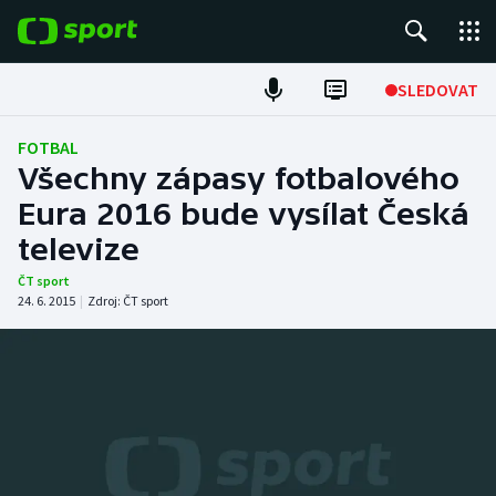
POPULÁRNÍ
SLEDOVAT
Fotbal
FOTBAL
Všechny zápasy fotbalového
Hokej
Eura 2016 bude vysílat Česká
televize
Tenis
ČT sport
Atletika
24. 6. 2015
|
Zdroj:
ČT sport
Cyklistika
DALŠÍ SPORTY
Americký fotbal
NEPŘEHLÉDNĚTE