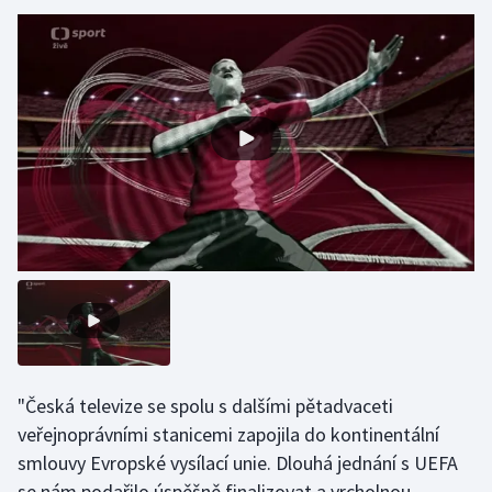
Gymnastika
Házená
Jezdectví
Judo
Krasobruslení
Lezení
Lyže a snowboard
"Česká televize se spolu s dalšími pětadvaceti
Moderní pětiboj
veřejnoprávními stanicemi zapojila do kontinentální
smlouvy Evropské vysílací unie. Dlouhá jednání s UEFA
Motorsport
se nám podařilo úspěšně finalizovat a vrcholnou