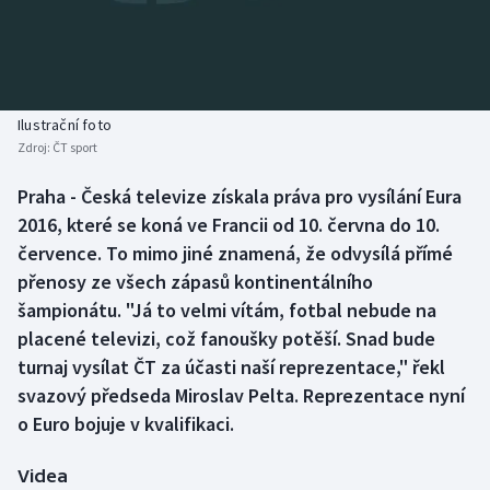
Baseball a softbal
Soutěže
Basketbal
Historické návraty
Biatlon
Aplikace ČT sport
Ilustrační foto
Zdroj:
ČT sport
Boby a skeleton
AZ kvíz
Praha - Česká televize získala práva pro vysílání Eura
2016, které se koná ve Francii od 10. června do 10.
Box
července. To mimo jiné znamená, že odvysílá přímé
Curling
přenosy ze všech zápasů kontinentálního
šampionátu. "Já to velmi vítám, fotbal nebude na
Dostihy
placené televizi, což fanoušky potěší. Snad bude
turnaj vysílat ČT za účasti naší reprezentace," řekl
Florbal
svazový předseda Miroslav Pelta. Reprezentace nyní
o Euro bojuje v kvalifikaci.
Futsal
Videa
Golf