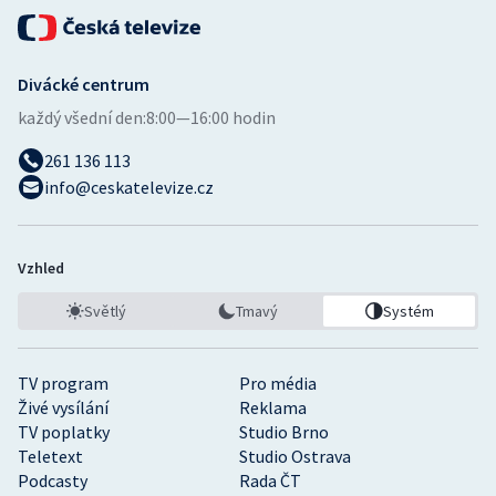
Divácké centrum
každý všední den:
8:00—16:00 hodin
261 136 113
info@ceskatelevize.cz
Vzhled
Světlý
Tmavý
Systém
TV program
Pro média
Živé vysílání
Reklama
TV poplatky
Studio Brno
Teletext
Studio Ostrava
Podcasty
Rada ČT