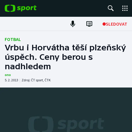
POPULÁRNÍ
SLEDOVAT
Fotbal
FOTBAL
Vrbu i Horvátha těší plzeňský
Hokej
úspěch. Ceny berou s
nadhledem
Tenis
ono
Atletika
5. 2. 2013
|
Zdroj:
ČT sport
,
ČTK
Cyklistika
DALŠÍ SPORTY
Americký fotbal
NEPŘEHLÉDNĚTE