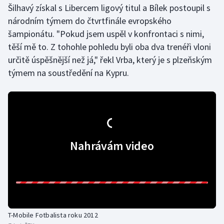
Šilhavý získal s Libercem ligový titul a Bílek postoupil s
národním týmem do čtvrtfinále evropského
Gymnastika
šampionátu. "Pokud jsem uspěl v konfrontaci s nimi,
těší mě to. Z tohohle pohledu byli oba dva trenéři vloni
Házená
určitě úspěšnější než já," řekl Vrba, který je s plzeňským
Jezdectví
týmem na soustředění na Kypru.
Judo
Krasobruslení
Lezení
Nahrávám video
Lyže a snowboard
Moderní pětiboj
Motorsport
T-Mobile Fotbalista roku 2012