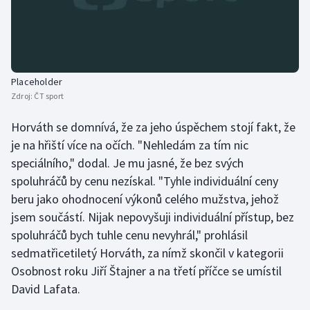
Stolní tenis
Triatlon
Veslování
Placeholder
Zdroj:
ČT sport
Vodní slalom
Horváth se domnívá, že za jeho úspěchem stojí fakt, že
Volejbal
je na hřiští více na očích. "Nehledám za tím nic
speciálního," dodal. Je mu jasné, že bez svých
Ostatní
spoluhráčů by cenu nezískal. "Tyhle individuální ceny
beru jako ohodnocení výkonů celého mužstva, jehož
jsem součástí. Nijak nepovyšuji individuální přístup, bez
spoluhráčů bych tuhle cenu nevyhrál," prohlásil
sedmatřicetiletý Horváth, za nímž skončil v kategorii
Osobnost roku Jiří Štajner a na třetí příčce se umístil
David Lafata.