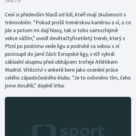
Zdroj:
ČTK
Olympijské hry
Cení si především hlasů od lidí, kteří mají zkušenosti s
trénováním. "Pokud prošli trenérskou kariérou a ví, o co
Parasport
jde a potom mi dají hlasy, tak si toho samozřejmě
velice vážím," uvedl devětačtyřicetiletý trenér, který s
Plavání
Plzní po podzimu vede ligu a podruhé za sebou s ní
Plážový volejbal
postoupil do jarní části Evropské ligy, v níž vyhrál
základní skupinu před obhájcem trofeje Atlétikem
Ragby
Madrid. Vítězství v anketě bere jako ocenění práce
celého západočeského klubu. "Je to ovlivněno tím, čeho
Rychlobruslení
jsme dosáhli," doplnil Vrba.
Rychlostní kanoistika
Short track
Sportovní střelba