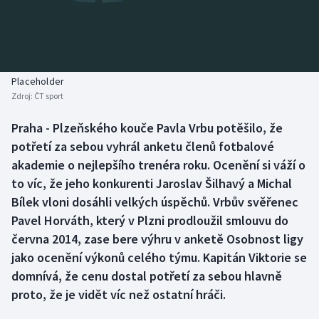
Baseball a softbal
Soutěže
Basketbal
Historické návraty
Biatlon
Aplikace ČT sport
Placeholder
Zdroj:
ČT sport
Boby a skeleton
AZ kvíz
Praha - Plzeňského kouče Pavla Vrbu potěšilo, že
potřetí za sebou vyhrál anketu členů fotbalové
Box
akademie o nejlepšího trenéra roku. Ocenění si váží o
Curling
to víc, že jeho konkurenti Jaroslav Šilhavý a Michal
Bílek vloni dosáhli velkých úspěchů. Vrbův svěřenec
Dostihy
Pavel Horváth, který v Plzni prodloužil smlouvu do
června 2014, zase bere výhru v anketě Osobnost ligy
Florbal
jako ocenění výkonů celého týmu. Kapitán Viktorie se
domnívá, že cenu dostal potřetí za sebou hlavně
Futsal
proto, že je vidět víc než ostatní hráči.
Golf