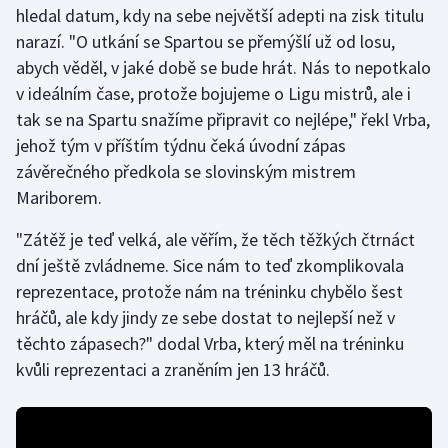
hledal datum, kdy na sebe největší adepti na zisk titulu
narazí. "O utkání se Spartou se přemýšlí už od losu,
Gymnastika
abych věděl, v jaké době se bude hrát. Nás to nepotkalo
v ideálním čase, protože bojujeme o Ligu mistrů, ale i
Házená
tak se na Spartu snažíme připravit co nejlépe," řekl Vrba,
Jezdectví
jehož tým v příštím týdnu čeká úvodní zápas
závěrečného předkola se slovinským mistrem
Judo
Mariborem.
"Zátěž je teď velká, ale věřím, že těch těžkých čtrnáct
Krasobruslení
dní ještě zvládneme. Sice nám to teď zkomplikovala
Lezení
reprezentace, protože nám na tréninku chybělo šest
hráčů, ale kdy jindy ze sebe dostat to nejlepší než v
Lyže a snowboard
těchto zápasech?" dodal Vrba, který měl na tréninku
kvůli reprezentaci a zraněním jen 13 hráčů.
Moderní pětiboj
Motorsport