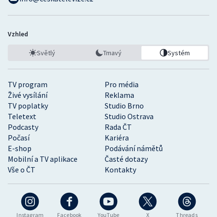
Vzhled
Světlý
Tmavý
Systém
TV program
Pro média
Živé vysílání
Reklama
TV poplatky
Studio Brno
Teletext
Studio Ostrava
Podcasty
Rada ČT
Počasí
Kariéra
E-shop
Podávání námětů
Mobilní a TV aplikace
Časté dotazy
Vše o ČT
Kontakty
Instagram
Facebook
YouTube
X
Threads