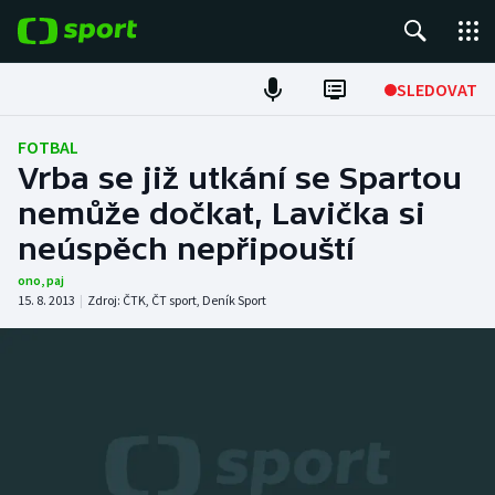
POPULÁRNÍ
SLEDOVAT
Fotbal
FOTBAL
Vrba se již utkání se Spartou
Hokej
nemůže dočkat, Lavička si
neúspěch nepřipouští
Tenis
ono
,
paj
Atletika
15. 8. 2013
|
Zdroj:
ČTK
,
ČT sport
,
Deník Sport
Cyklistika
DALŠÍ SPORTY
Americký fotbal
NEPŘEHLÉDNĚTE