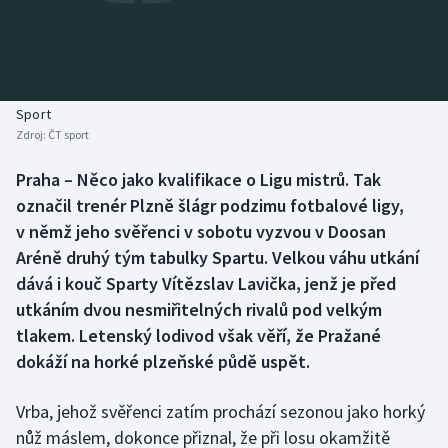
Baseball a softbal
Soutěže
Basketbal
Historické návraty
Biatlon
Aplikace ČT sport
Sport
Zdroj:
ČT sport
Boby a skeleton
AZ kvíz
Praha – Něco jako kvalifikace o Ligu mistrů. Tak
označil trenér Plzně šlágr podzimu fotbalové ligy,
Box
v němž jeho svěřenci v sobotu vyzvou v Doosan
Curling
Aréně druhý tým tabulky Spartu. Velkou váhu utkání
dává i kouč Sparty Vítězslav Lavička, jenž je před
Dostihy
utkáním dvou nesmiřitelných rivalů pod velkým
tlakem. Letenský lodivod však věří, že Pražané
Florbal
dokáží na horké plzeňské půdě uspět.
Futsal
Vrba, jehož svěřenci zatím prochází sezonou jako horký
nůž máslem, dokonce přiznal, že při losu okamžitě
Golf