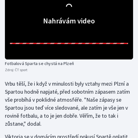
Olympijské hry
Nahrávám video
Parasport
Plavání
Plážový volejbal
Fotbalová Sparta se chystá na Plzeň
Ragby
Zdroj:
ČT sport
Vrbu těší, že i když v minulosti byly vztahy mezi Plzní a
Rychlobruslení
Spartou hodně napjaté, před sobotním zápasem zatím
Rychlostní kanoistika
vše probíhá v poklidné atmosféře. "Naše zápasy se
Spartou jsou teď více sledované, ale zatím je vše jen v
Short track
rovině fotbalu, a to je jen dobře. Věřím, že to tak i
zůstane," dodal.
Sportovní střelba
Viktoria se v domácím prostředí pokusí Spartě oplatit