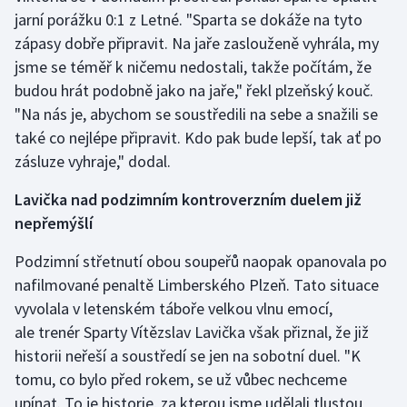
Stolní tenis
jarní porážku 0:1 z Letné. "Sparta se dokáže na tyto
zápasy dobře připravit. Na jaře zaslouženě vyhrála, my
Triatlon
jsme se téměř k ničemu nedostali, takže počítám, že
budou hrát podobně jako na jaře," řekl plzeňský kouč.
Veslování
"Na nás je, abychom se soustředili na sebe a snažili se
také co nejlépe připravit. Kdo pak bude lepší, tak ať po
Vodní slalom
zásluze vyhraje," dodal.
Volejbal
Lavička nad podzimním kontroverzním duelem již
nepřemýšlí
Ostatní
Podzimní střetnutí obou soupeřů naopak opanovala po
nafilmované penaltě Limberského Plzeň. Tato situace
vyvolala v letenském táboře velkou vlnu emocí,
ale trenér Sparty Vítězslav Lavička však přiznal, že již
historii neřeší a soustředí se jen na sobotní duel. "K
tomu, co bylo před rokem, se už vůbec nechceme
upínat. To je historie, za kterou jsme udělali tlustou