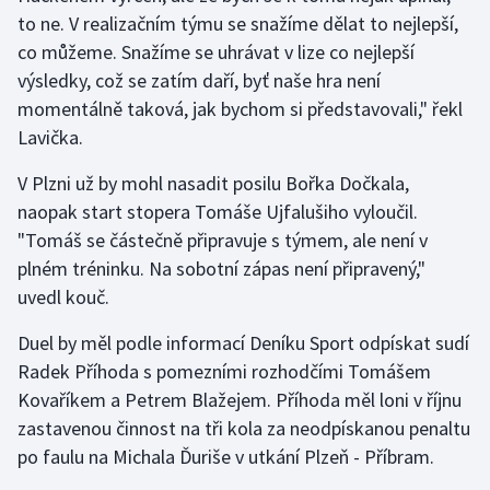
to ne. V realizačním týmu se snažíme dělat to nejlepší,
co můžeme. Snažíme se uhrávat v lize co nejlepší
výsledky, což se zatím daří, byť naše hra není
momentálně taková, jak bychom si představovali," řekl
Lavička.
V Plzni už by mohl nasadit posilu Bořka Dočkala,
naopak start stopera Tomáše Ujfalušiho vyloučil.
"Tomáš se částečně připravuje s týmem, ale není v
plném tréninku. Na sobotní zápas není připravený,"
uvedl kouč.
Duel by měl podle informací Deníku Sport odpískat sudí
Radek Příhoda s pomezními rozhodčími Tomášem
Kovaříkem a Petrem Blažejem. Příhoda měl loni v říjnu
zastavenou činnost na tři kola za neodpískanou penaltu
po faulu na Michala Ďuriše v utkání Plzeň - Příbram.