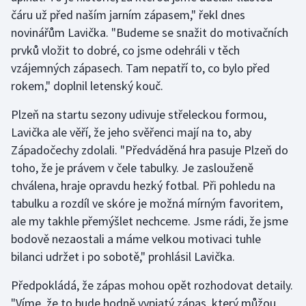
čáru už před naším jarním zápasem," řekl dnes
novinářům Lavička. "Budeme se snažit do motivačních
prvků vložit to dobré, co jsme odehráli v těch
vzájemných zápasech. Tam nepatří to, co bylo před
rokem," doplnil letenský kouč.
Plzeň na startu sezony udivuje střeleckou formou,
Lavička ale věří, že jeho svěřenci mají na to, aby
Západočechy zdolali. "Předváděná hra pasuje Plzeň do
toho, že je právem v čele tabulky. Je zaslouženě
chválena, hraje opravdu hezký fotbal. Při pohledu na
tabulku a rozdíl ve skóre je možná mírným favoritem,
ale my takhle přemýšlet nechceme. Jsme rádi, že jsme
bodově nezaostali a máme velkou motivaci tuhle
bilanci udržet i po sobotě," prohlásil Lavička.
Předpokládá, že zápas mohou opět rozhodovat detaily.
"Víme, že to bude hodně vypjatý zápas, který můžou