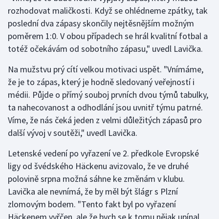
rozhodovat maličkosti. Když se ohlédneme zpátky, tak
poslední dva zápasy skončily nejtěsnějším možným
poměrem 1:0. V obou případech se hrál kvalitní fotbal a
totéž očekávám od sobotního zápasu," uvedl Lavička.
Na mužstvu prý cítí velkou motivaci uspět. "Vnímáme,
že je to zápas, který je hodně sledovaný veřejností i
médii. Půjde o přímý souboj prvních dvou týmů tabulky,
ta nahecovanost a odhodlání jsou uvnitř týmu patrné.
Víme, že nás čeká jeden z velmi důležitých zápasů pro
další vývoj v soutěži," uvedl Lavička.
Letenské vedení po vyřazení ve 2. předkole Evropské
ligy od švédského Häckenu avizovalo, že ve druhé
polovině srpna možná sáhne ke změnám v klubu.
Lavička ale nevnímá, že by měl být šlágr s Plzní
zlomovým bodem. "Tento fakt byl po vyřazení
Häckenem vyřčen, ale že bych se k tomu nějak upínal,