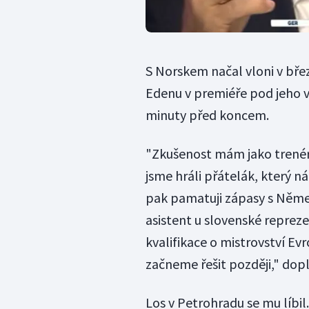
S Norskem načal vloni v bře
Edenu v premiéře pod jeho v
minuty před koncem.
"Zkušenost mám jako trené
jsme hráli přátelák, který 
pak pamatuji zápasy s Něme
asistent u slovenské reprez
kvalifikace o mistrovství Ev
začneme řešit později," dopl
Los v Petrohradu se mu líbi