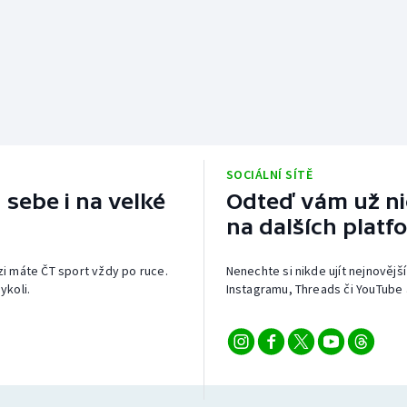
SOCIÁLNÍ SÍTĚ
 sebe i na velké
Odteď vám už nic
na dalších platf
izi máte ČT sport vždy po ruce.
Nenechte si nikde ujít nejnovější
ykoli.
Instagramu, Threads či YouTube 