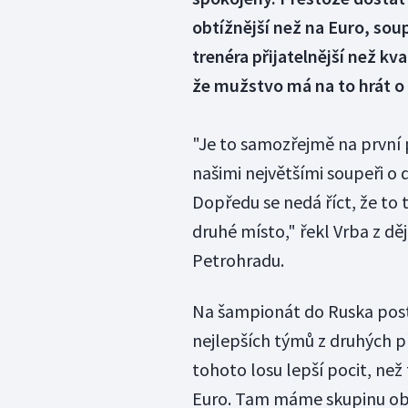
obtížnější než na Euro, sou
trenéra přijatelnější než kv
že mužstvo má na to hrát o
"Je to samozřejmě na první
našimi největšími soupeři o 
Dopředu se nedá říct, že to 
druhé místo," řekl Vrba z dě
Petrohradu.
Na šampionát do Ruska post
nejlepších týmů z druhých př
tohoto losu lepší pocit, než
Euro. Tam máme skupinu obtí