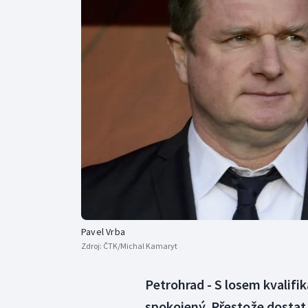
Curling
Dostihy
Florbal
Futsal
Golf
Gymnastika
Pavel Vrba
Zdroj:
ČTK/Michal Kamaryt
Petrohrad - S losem kvalifik
spokojený. Přestože dosta