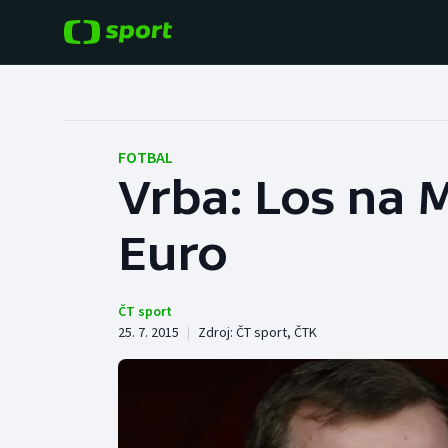
POPULÁRNÍ
DALŠÍ SPORTY
Fotbal
Americký fotbal
FOTBAL
Vrba: Los na M
Hokej
Baseball a softbal
Euro
Tenis
Basketbal
Atletika
Biatlon
ČT sport
25. 7. 2015
|
Zdroj:
ČT sport
,
ČTK
Cyklistika
Boby a skeleton
Box