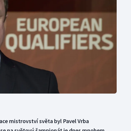
Moderní pětiboj
Triatlon
Motorsport
Veslování
Olympijské hry
Vodní slalom
Parasport
Volejbal
Plavání
Ostatní
Plážový volejbal
ace mistrovství světa byl Pavel Vrba
t se na světový šampionát je dnes mnohem