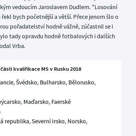
ckým vedoucím Jaroslavem Dudlem. "Losování
řekl bych početnější a větší. Přece jenom šlo o
rou pořadatelství hodně vážně, zúčastnil se i
Bylo tady opravdu hodně fotbalových i dalších
odal Vrba.
části kvalifikace MS v Rusku 2018
ancie, Švédsko, Bulharsko, Bělorusko,
Švýcarsko, Maďarsko, Faerské
a
 republika, Severní Irsko, Norsko,