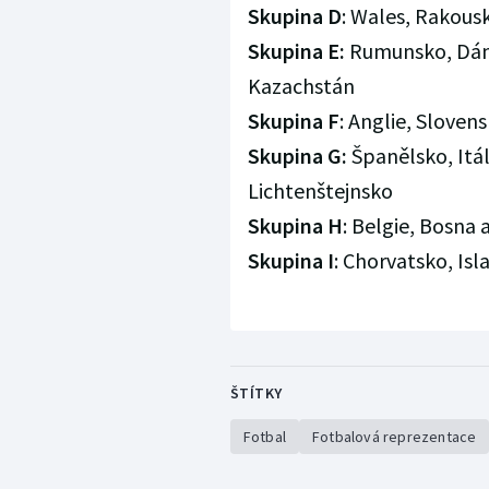
Skupina
D
: Wales, Rakousk
Skupina
E:
Rumunsko, Dáns
Kazachstán
Skupina
F
: Anglie, Sloven
Skupina
G:
Španělsko, Itál
Lichtenštejnsko
Skupina
H
: Belgie, Bosna
Skupina
I
: Chorvatsko, Isl
ŠTÍTKY
Fotbal
Fotbalová reprezentace