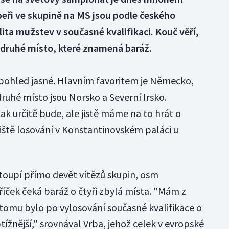
peři ve skupině na MS jsou podle českého
alita mužstev v současné kvalifikaci. Kouč věří,
 druhé místo, které znamená baráž.
 pohled jasné. Hlavním favoritem je Německo,
druhé místo jsou Norsko a Severní Irsko.
tak určitě bude, ale jistě máme na to hrát o
jiště losování v Konstantinovském paláci u
oupí přímo devět vítězů skupin, osm
íček čeká baráž o čtyři zbylá místa. "Mám z
 tomu bylo po vylosování současné kvalifikace o
žnější," srovnával Vrba, jehož celek v evropské