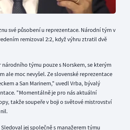
znu své působení u reprezentace. Národní tým v
edením remizoval 2:2, když výhru ztratil dvě
r národního týmu pouze s Norskem, se kterým
nám ale moc nevyšel. Ze slovenské reprezentace
ckem a San Marinem," uvedl Vrba, bývalý
entace. "Momentálně je pro nás aktuální
ropy, takže soupeře v boji o světové mistrovství
nil.
l. Sledoval jej společně s manažerem týmu