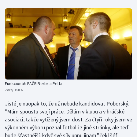
Funkcionáři FAČR Berbr a Pelta
Zdroj:
ISIFA
Jisté je naopak to, že už nebude kandidovat Poborský.
"Mám spoustu svojí práce. Dělám v klubu a v hráčské
asociaci, takže vytížený jsem dost. Za čtyři roky jsem ve
výkonném výboru poznal fotbal i z jiné stránky, ale teď
bude šťastnější, když své síly upnu jinam," řekl šéf