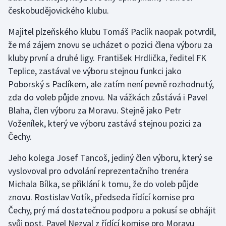
českobudějovického klubu.
Majitel plzeňského klubu Tomáš Paclík naopak potvrdil,
že má zájem znovu se ucházet o pozici člena výboru za
kluby první a druhé ligy. František Hrdlička, ředitel FK
Teplice, zastával ve výboru stejnou funkci jako
Poborský s Paclíkem, ale zatím není pevně rozhodnutý,
zda do voleb půjde znovu. Na vážkách zůstává i Pavel
Blaha, člen výboru za Moravu. Stejně jako Petr
Voženílek, který ve výboru zastává stejnou pozici za
Čechy.
Jeho kolega Josef Tancoš, jediný člen výboru, který se
vyslovoval pro odvolání reprezentačního trenéra
Michala Bílka, se přiklání k tomu, že do voleb půjde
znovu. Rostislav Votík, předseda řídící komise pro
Čechy, prý má dostatečnou podporu a pokusí se obhájit
svůj post. Pavel Nezval z řídící komise pro Moravu