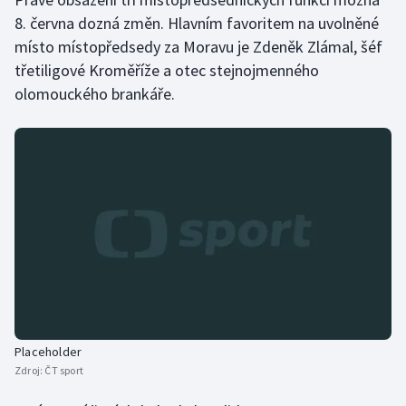
8. června dozná změn. Hlavním favoritem na uvolněné
Olympijské hry
místo místopředsedy za Moravu je Zdeněk Zlámal, šéf
třetiligové Kroměříže a otec stejnojmenného
Parasport
olomouckého brankáře.
Plavání
Plážový volejbal
Ragby
Rychlobruslení
Rychlostní kanoistika
Short track
Placeholder
Zdroj:
ČT sport
Sportovní střelba