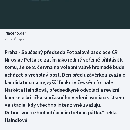
Baseball a softbal
Soutěže
Basketbal
Historické návraty
Biatlon
Aplikace ČT sport
Placeholder
Zdroj:
ČT sport
Boby a skeleton
AZ kvíz
Praha - Současný předseda Fotbalové asociace ČR
Miroslav Pelta se zatím jako jediný veřejně přihlásil k
Box
tomu, že se 8. června na volební valné hromadě bude
Curling
ucházet o vrcholný post. Den před uzávěrkou zvažuje
kandidaturu na nejvyšší funkci v českém fotbale
Dostihy
Markéta Haindlová, předsedkyně odvolací a revizní
komise a kritička současného vedení asociace. "Jsem
Florbal
ve stadiu, kdy všechno intenzivně zvažuju.
Definitivní rozhodnutí učiním během pátku," řekla
Futsal
Haindlová.
Golf