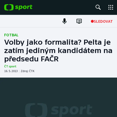
POPULÁRNÍ
SLEDOVAT
Fotbal
FOTBAL
Volby jako formalita? Pelta je
Hokej
zatím jediným kandidátem na
předsedu FAČR
Tenis
ČT sport
Atletika
16. 5. 2013
|
Zdroj:
ČTK
Cyklistika
DALŠÍ SPORTY
Americký fotbal
NEPŘEHLÉDNĚTE