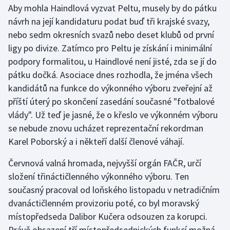
Aby mohla Haindlová vyzvat Peltu, musely by do pátku
návrh na její kandidaturu podat buď tři krajské svazy,
Gymnastika
nebo sedm okresních svazů nebo deset klubů od první
ligy po divize. Zatímco pro Peltu je získání i minimální
Házená
podpory formalitou, u Haindlové není jisté, zda se jí do
Jezdectví
pátku dočká. Asociace dnes rozhodla, že jména všech
kandidátů na funkce do výkonného výboru zveřejní až
Judo
příští úterý po skončení zasedání současné "fotbalové
vlády". Už teď je jasné, že o křeslo ve výkonném výboru
Krasobruslení
se nebude znovu ucházet reprezentační rekordman
Karel Poborský a i někteří další členové váhají.
Lezení
Červnová valná hromada, nejvyšší orgán FAČR, určí
Lyže a snowboard
složení třináctičlenného výkonného výboru. Ten
současný pracoval od loňského listopadu v netradičním
Moderní pětiboj
dvanáctičlenném provizoriu poté, co byl moravský
místopředseda Dalibor Kučera odsouzen za korupci.
Motorsport
Právě obsazení tří místopředsednických funkcí možná