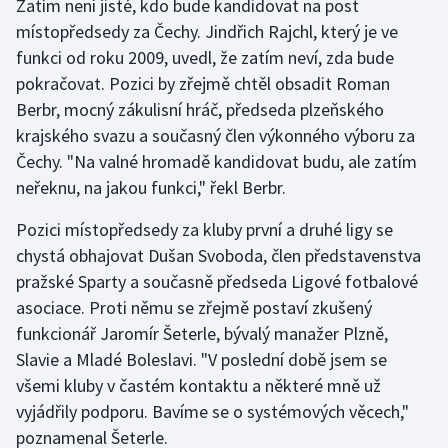
Zatím není jisté, kdo bude kandidovat na post
Stolní tenis
místopředsedy za Čechy. Jindřich Rajchl, který je ve
funkci od roku 2009, uvedl, že zatím neví, zda bude
Triatlon
pokračovat. Pozici by zřejmě chtěl obsadit Roman
Berbr, mocný zákulisní hráč, předseda plzeňského
Veslování
krajského svazu a současný člen výkonného výboru za
Vodní slalom
Čechy. "Na valné hromadě kandidovat budu, ale zatím
neřeknu, na jakou funkci," řekl Berbr.
Volejbal
Pozici místopředsedy za kluby první a druhé ligy se
chystá obhajovat Dušan Svoboda, člen představenstva
Ostatní
pražské Sparty a současně předseda Ligové fotbalové
asociace. Proti němu se zřejmě postaví zkušený
funkcionář Jaromír Šeterle, bývalý manažer Plzně,
Slavie a Mladé Boleslavi. "V poslední době jsem se
všemi kluby v častém kontaktu a některé mně už
vyjádřily podporu. Bavíme se o systémových věcech,"
poznamenal Šeterle.