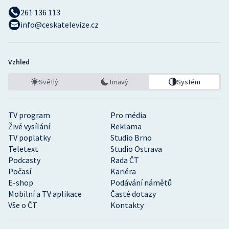
261 136 113
info@ceskatelevize.cz
Vzhled
Světlý
Tmavý
Systém
TV program
Pro média
Živé vysílání
Reklama
TV poplatky
Studio Brno
Teletext
Studio Ostrava
Podcasty
Rada ČT
Počasí
Kariéra
E-shop
Podávání námětů
Mobilní a TV aplikace
Časté dotazy
Vše o ČT
Kontakty