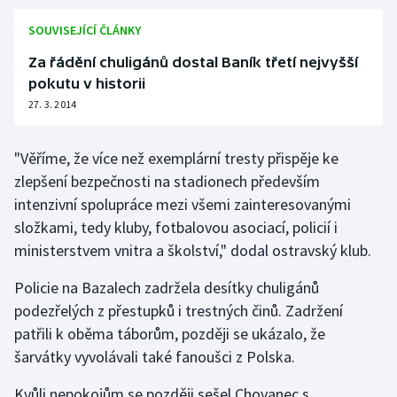
Olympijské hry
SOUVISEJÍCÍ ČLÁNKY
Za řádění chuligánů dostal Baník třetí nejvyšší
Parasport
pokutu v historii
27. 3. 2014
Plavání
Plážový volejbal
"Věříme, že více než exemplární tresty přispěje ke
zlepšení bezpečnosti na stadionech především
Ragby
intenzivní spolupráce mezi všemi zainteresovanými
složkami, tedy kluby, fotbalovou asociací, policií i
Rychlobruslení
ministerstvem vnitra a školství," dodal ostravský klub.
Rychlostní kanoistika
Policie na Bazalech zadržela desítky chuligánů
podezřelých z přestupků i trestných činů. Zadržení
Short track
patřili k oběma táborům, později se ukázalo, že
šarvátky vyvolávali také fanoušci z Polska.
Sportovní střelba
Kvůli nepokojům se později sešel Chovanec s