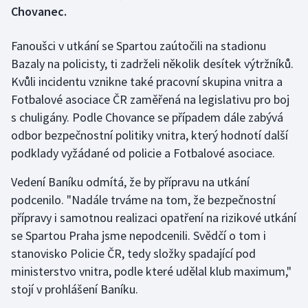
Chovanec.
Gymnastika
Fanoušci v utkání se Spartou zaútočili na stadionu
Bazaly na policisty, ti zadrželi několik desítek výtržníků.
Házená
Kvůli incidentu vznikne také pracovní skupina vnitra a
Jezdectví
Fotbalové asociace ČR zaměřená na legislativu pro boj
s chuligány. Podle Chovance se případem dále zabývá
Judo
odbor bezpečnostní politiky vnitra, který hodnotí další
podklady vyžádané od policie a Fotbalové asociace.
Krasobruslení
Vedení Baníku odmítá, že by přípravu na utkání
Lezení
podcenilo. "Nadále trváme na tom, že bezpečnostní
přípravy i samotnou realizaci opatření na rizikové utkání
Lyže a snowboard
se Spartou Praha jsme nepodcenili. Svědčí o tom i
stanovisko Policie ČR, tedy složky spadající pod
Moderní pětiboj
ministerstvo vnitra, podle které udělal klub maximum,"
stojí v prohlášení Baníku.
Motorsport