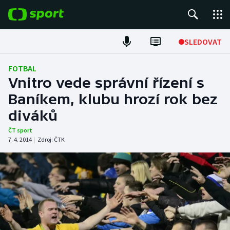
POPULÁRNÍ
SLEDOVAT
Fotbal
FOTBAL
Vnitro vede správní řízení s
Hokej
Baníkem, klubu hrozí rok bez
diváků
Tenis
ČT sport
Atletika
7. 4. 2014
|
Zdroj:
ČTK
Cyklistika
DALŠÍ SPORTY
Americký fotbal
NEPŘEHLÉDNĚTE