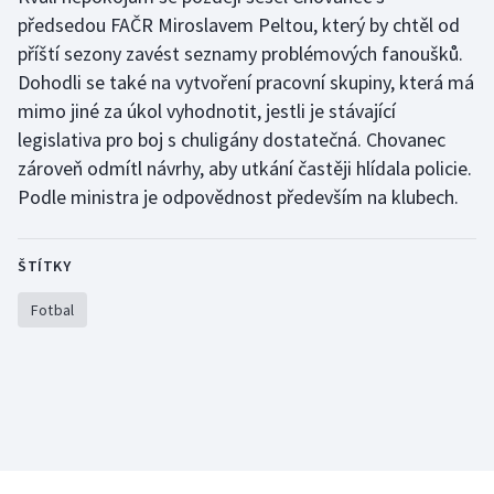
Stolní tenis
předsedou FAČR Miroslavem Peltou, který by chtěl od
příští sezony zavést seznamy problémových fanoušků.
Triatlon
Dohodli se také na vytvoření pracovní skupiny, která má
mimo jiné za úkol vyhodnotit, jestli je stávající
Veslování
legislativa pro boj s chuligány dostatečná. Chovanec
zároveň odmítl návrhy, aby utkání častěji hlídala policie.
Vodní slalom
Podle ministra je odpovědnost především na klubech.
Volejbal
ŠTÍTKY
Ostatní
Fotbal