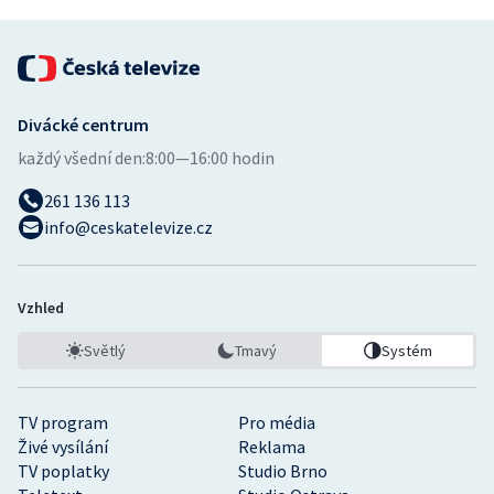
Divácké centrum
každý všední den:
8:00—16:00 hodin
261 136 113
info@ceskatelevize.cz
Vzhled
Světlý
Tmavý
Systém
TV program
Pro média
Živé vysílání
Reklama
TV poplatky
Studio Brno