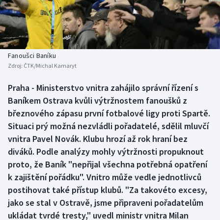
Baseball a softbal
Soutěže
Basketbal
Historické návraty
Biatlon
Aplikace ČT sport
Fanoušci Baníku
Zdroj:
ČTK/Michal Kamaryt
Boby a skeleton
AZ kvíz
Praha - Ministerstvo vnitra zahájilo správní řízení s
Baníkem Ostrava kvůli výtržnostem fanoušků z
Box
březnového zápasu první fotbalové ligy proti Spartě.
Curling
Situaci prý možná nezvládli pořadatelé, sdělil mluvčí
vnitra Pavel Novák. Klubu hrozí až rok hraní bez
Dostihy
diváků. Podle analýzy mohly výtržnosti propuknout
proto, že Baník "nepřijal všechna potřebná opatření
Florbal
k zajištění pořádku". Vnitro může vedle jednotlivců
postihovat také přístup klubů. "Za takovéto excesy,
Futsal
jako se stal v Ostravě, jsme připraveni pořadatelům
ukládat tvrdé tresty," uvedl ministr vnitra Milan
Golf