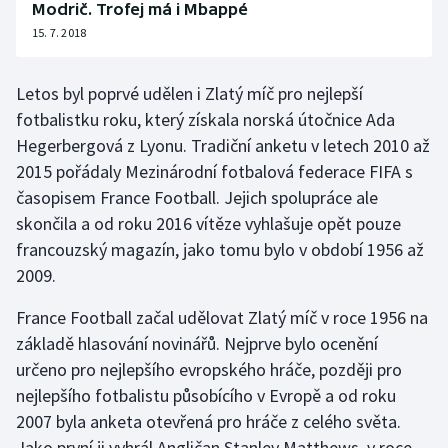
Modrič. Trofej má i Mbappé
15. 7. 2018
Letos byl poprvé udělen i Zlatý míč pro nejlepší
fotbalistku roku, který získala norská útočnice Ada
Hegerbergová z Lyonu. Tradiční anketu v letech 2010 až
2015 pořádaly Mezinárodní fotbalová federace FIFA s
časopisem France Football. Jejich spolupráce ale
skončila a od roku 2016 vítěze vyhlašuje opět pouze
francouzský magazín, jako tomu bylo v období 1956 až
2009.
France Football začal udělovat Zlatý míč v roce 1956 na
základě hlasování novinářů. Nejprve bylo ocenění
určeno pro nejlepšího evropského hráče, později pro
nejlepšího fotbalistu působícího v Evropě a od roku
2007 byla anketa otevřená pro hráče z celého světa.
Jako první ji vyhrál Angličan Stanley Matthews, v roce