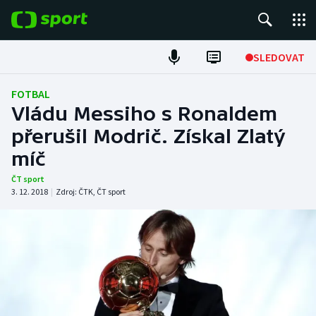
POPULÁRNÍ
SLEDOVAT
Fotbal
FOTBAL
Vládu Messiho s Ronaldem
Hokej
přerušil Modrič. Získal Zlatý
míč
Tenis
ČT sport
Atletika
3. 12. 2018
|
Zdroj:
ČTK
,
ČT sport
Cyklistika
DALŠÍ SPORTY
Americký fotbal
NEPŘEHLÉDNĚTE