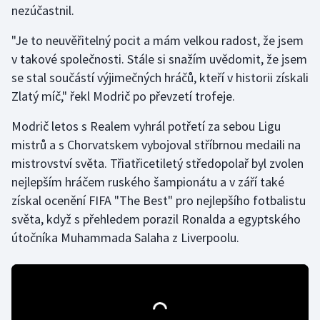
nezúčastnil.
Gymnastika
"Je to neuvěřitelný pocit a mám velkou radost, že jsem
v takové společnosti. Stále si snažím uvědomit, že jsem
Házená
se stal součástí výjimečných hráčů, kteří v historii získali
Zlatý míč," řekl Modrič po převzetí trofeje.
Jezdectví
Modrič letos s Realem vyhrál potřetí za sebou Ligu
Judo
mistrů a s Chorvatskem vybojoval stříbrnou medaili na
mistrovství světa. Třiatřicetiletý středopolař byl zvolen
Krasobruslení
nejlepším hráčem ruského šampionátu a v září také
získal ocenění FIFA "The Best" pro nejlepšího fotbalistu
Lezení
světa, když s přehledem porazil Ronalda a egyptského
útočníka Muhammada Salaha z Liverpoolu.
Lyže a snowboard
Moderní pětiboj
Motorsport