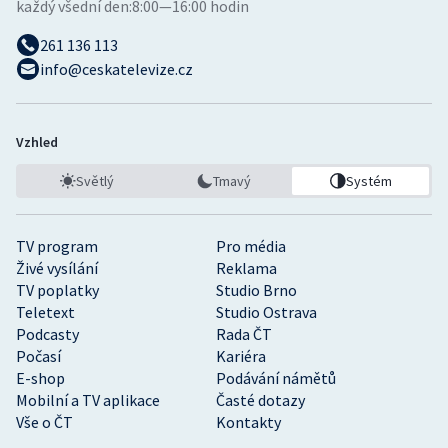
každý všední den:
8:00—16:00 hodin
261 136 113
info@ceskatelevize.cz
Vzhled
Světlý
Tmavý
Systém
TV program
Pro média
Živé vysílání
Reklama
TV poplatky
Studio Brno
Teletext
Studio Ostrava
Podcasty
Rada ČT
Počasí
Kariéra
E-shop
Podávání námětů
Mobilní a TV aplikace
Časté dotazy
Vše o ČT
Kontakty