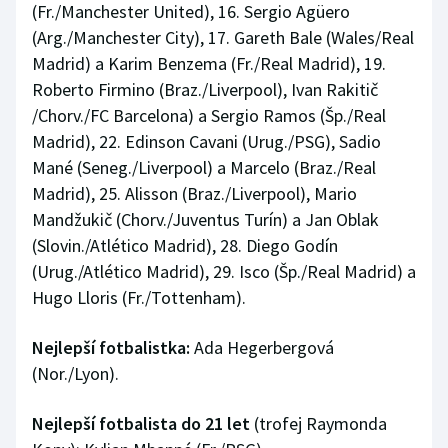
(Fr./Manchester United), 16. Sergio Agüero
(Arg./Manchester City), 17. Gareth Bale (Wales/Real
Madrid) a Karim Benzema (Fr./Real Madrid), 19.
Roberto Firmino (Braz./Liverpool), Ivan Rakitič
/Chorv./FC Barcelona) a Sergio Ramos (Šp./Real
Madrid), 22. Edinson Cavani (Urug./PSG), Sadio
Mané (Seneg./Liverpool) a Marcelo (Braz./Real
Madrid), 25. Alisson (Braz./Liverpool), Mario
Mandžukič (Chorv./Juventus Turín) a Jan Oblak
(Slovin./Atlético Madrid), 28. Diego Godín
(Urug./Atlético Madrid), 29. Isco (Šp./Real Madrid) a
Hugo Lloris (Fr./Tottenham).
Nejlepší fotbalistka:
Ada Hegerbergová
(Nor./Lyon).
Nejlepší fotbalista do 21 let
(trofej Raymonda