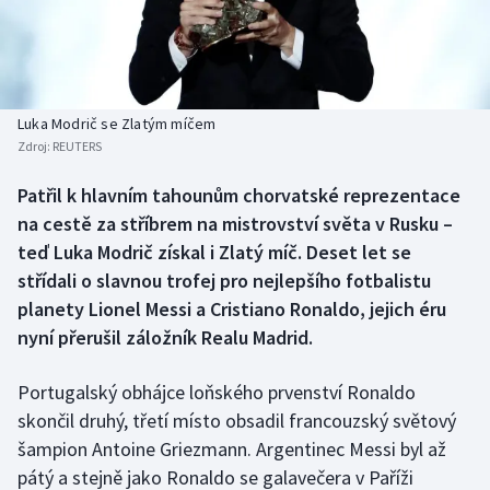
Baseball a softbal
Soutěže
Basketbal
Historické návraty
Biatlon
Aplikace ČT sport
Luka Modrič se Zlatým míčem
Zdroj:
REUTERS
Boby a skeleton
AZ kvíz
Patřil k hlavním tahounům chorvatské reprezentace
na cestě za stříbrem na mistrovství světa v Rusku –
Box
teď Luka Modrič získal i Zlatý míč. Deset let se
Curling
střídali o slavnou trofej pro nejlepšího fotbalistu
planety Lionel Messi a Cristiano Ronaldo, jejich éru
Dostihy
nyní přerušil záložník Realu Madrid.
Florbal
Portugalský obhájce loňského prvenství Ronaldo
skončil druhý, třetí místo obsadil francouzský světový
Futsal
šampion Antoine Griezmann. Argentinec Messi byl až
pátý a stejně jako Ronaldo se galavečera v Paříži
Golf