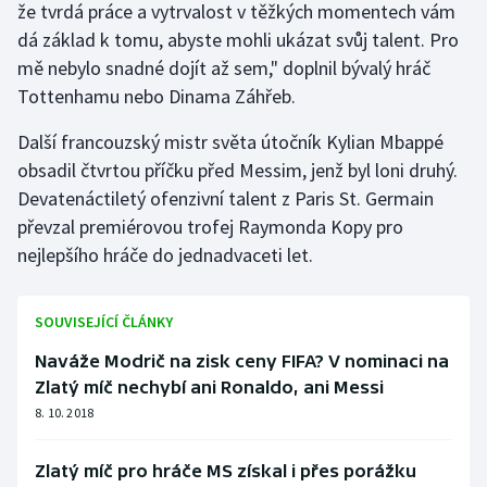
že tvrdá práce a vytrvalost v těžkých momentech vám
Stolní tenis
dá základ k tomu, abyste mohli ukázat svůj talent. Pro
mě nebylo snadné dojít až sem," doplnil bývalý hráč
Triatlon
Tottenhamu nebo Dinama Záhřeb.
Veslování
Další francouzský mistr světa útočník Kylian Mbappé
obsadil čtvrtou příčku před Messim, jenž byl loni druhý.
Vodní slalom
Devatenáctiletý ofenzivní talent z Paris St. Germain
Volejbal
převzal premiérovou trofej Raymonda Kopy pro
nejlepšího hráče do jednadvaceti let.
Ostatní
SOUVISEJÍCÍ ČLÁNKY
Naváže Modrič na zisk ceny FIFA? V nominaci na
Zlatý míč nechybí ani Ronaldo, ani Messi
8. 10. 2018
Zlatý míč pro hráče MS získal i přes porážku