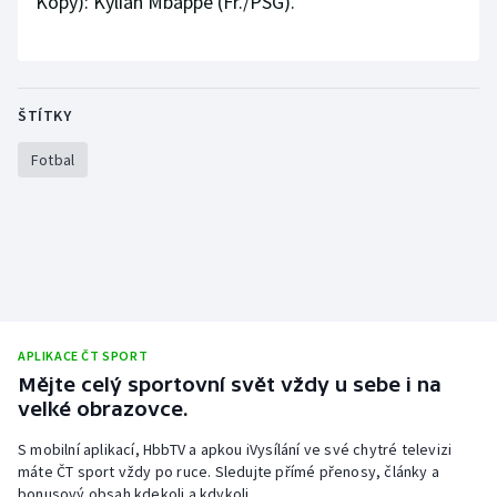
Kopy): Kylian Mbappé (Fr./PSG).
ŠTÍTKY
Fotbal
APLIKACE ČT SPORT
Mějte celý sportovní svět vždy u sebe i na
velké obrazovce.
S mobilní aplikací, HbbTV a apkou iVysílání ve své chytré televizi
máte ČT sport vždy po ruce. Sledujte přímé přenosy, články a
bonusový obsah kdekoli a kdykoli.