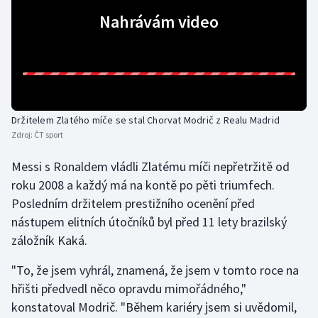
Nahrávám video
Olympijské hry
Parasport
Plavání
Držitelem Zlatého míče se stal Chorvat Modrič z Realu Madrid
Plážový volejbal
Zdroj:
ČT sport
Ragby
Messi s Ronaldem vládli Zlatému míči nepřetržitě od
roku 2008 a každý má na kontě po pěti triumfech.
Rychlobruslení
Posledním držitelem prestižního ocenění před
nástupem elitních útočníků byl před 11 lety brazilský
Rychlostní kanoistika
záložník Kaká.
Short track
"To, že jsem vyhrál, znamená, že jsem v tomto roce na
hřišti předvedl něco opravdu mimořádného,"
Sportovní střelba
konstatoval Modrič. "Během kariéry jsem si uvědomil,