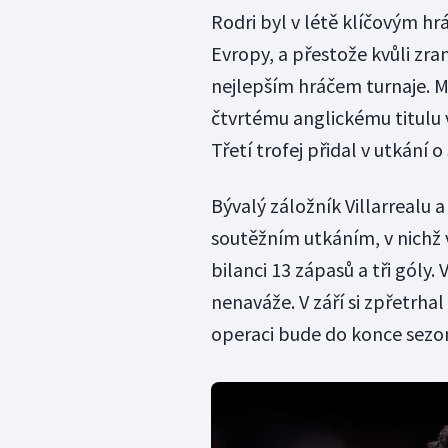
Rodri byl v létě klíčovým hr
Evropy, a přestože kvůli zran
nejlepším hráčem turnaje. 
čtvrtému anglickému titulu v
Třetí trofej přidal v utkání
Bývalý záložník Villarrealu a
soutěžním utkáním, v nichž 
bilanci 13 zápasů a tři góly.
nenaváže. V září si zpřetrha
operaci bude do konce sezo