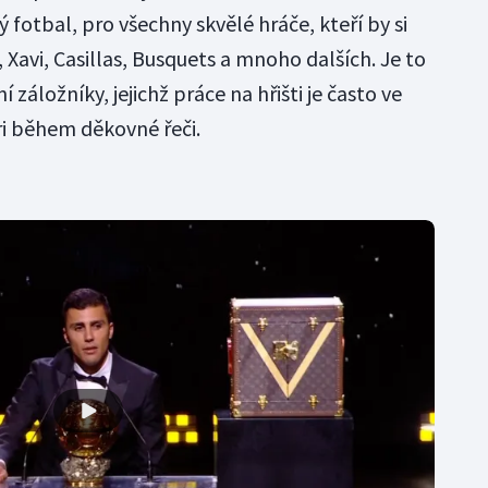
 fotbal, pro všechny skvělé hráče, kteří by si
a, Xavi, Casillas, Busquets a mnoho dalších. Je to
í záložníky, jejichž práce na hřišti je často ve
dri během děkovné řeči.