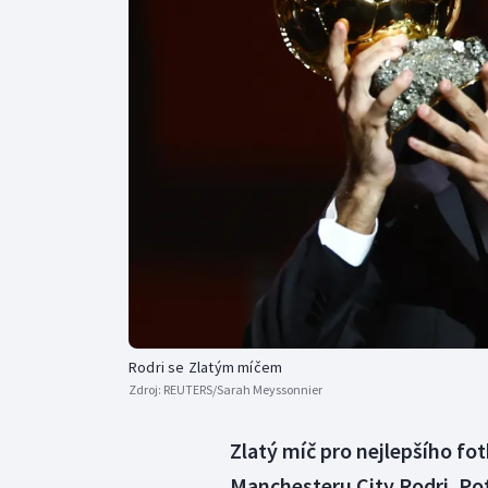
Curling
Dostihy
Florbal
Futsal
Golf
Gymnastika
Rodri se Zlatým míčem
Zdroj:
REUTERS/Sarah Meyssonnier
Zlatý míč pro nejlepšího fo
Manchesteru City Rodri. Pot