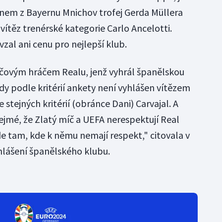
nem z Bayernu Mnichov trofej Gerda Müllera
 vítěz trenérské kategorie Carlo Ancelotti.
zal ani cenu pro nejlepší klub.
klíčovým hráčem Realu, jenž vyhrál španělskou
edy podle kritérií ankety není vyhlášen vítězem
e stejných kritérií (obránce Dani) Carvajal. A
ejmé, že Zlatý míč a UEFA nerespektují Real
e tam, kde k němu nemají respekt," citovala v
hlášení španělského klubu.