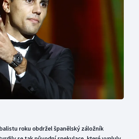
Moderní pětiboj
Triatlon
Motorsport
Veslování
Olympijské hry
Vodní slalom
Parasport
Volejbal
Plavání
Ostatní
Plážový volejbal
tbalistu roku obdržel španělský záložník
vrdily se tak původní spekulace, které vypluly