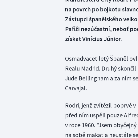
na povrch po bojkotu slavno
Zástupci španělského velkok
Paříži nezúčastní, neboť po
získat Vinícius Júnior.
Osmadvacetiletý Španěl ovlád
Realu Madrid. Druhý skončil B
Jude Bellingham a za ním se
Carvajal.
Rodri, jenž zvítězil poprvé v
před ním uspěli pouze Alfred
v roce 1960. "Jsem obyčejný 
na sobě makat a neustále se 