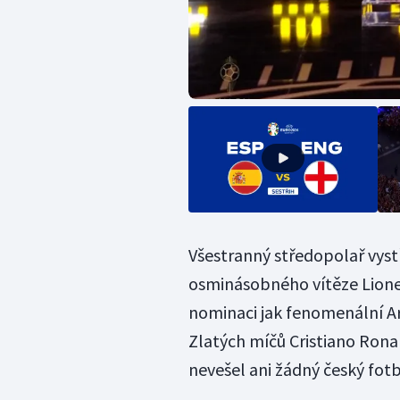
Všestranný středopolař vyst
osminásobného vítěze Lione
nominaci jak fenomenální Ar
Zlatých míčů Cristiano Rona
nevešel ani žádný český fotb