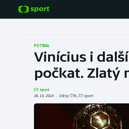
POPULÁRNÍ
DALŠÍ SPORTY
Fotbal
Americký fotbal
FOTBAL
Vinícius i dalš
Hokej
Baseball a softbal
počkat. Zlatý 
Tenis
Basketbal
Atletika
Biatlon
ČT sport
28. 10. 2024
|
Zdroj:
ČTK
,
ČT sport
Cyklistika
Boby a skeleton
Box