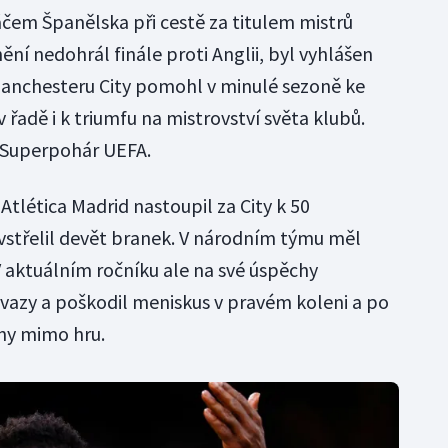
áčem Španělska při cestě za titulem mistrů
ění nedohrál finále proti Anglii, byl vyhlášen
Manchesteru City pomohl v minulé sezoně ke
 řadě i k triumfu na mistrovství světa klubů.
 o Superpohár UEFA.
 Atlética Madrid nastoupil za City k 50
vstřelil devět branek. V národním týmu měl
 V aktuálním ročníku ale na své úspěchy
l vazy a poškodil meniskus v pravém koleni a po
ny mimo hru.