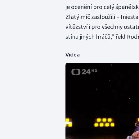
je ocenění pro celý španělský
Zlatý míč zasloužili – Iniest
vítězství i pro všechny ostatn
stínu jiných hráčů," řekl Ro
Videa