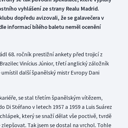
stního vyhlášení ze strany Realu Madrid.
lubu dopředu avizovali, že se galavečera v
dle informací bílého baletu neměl ocenění
l 68. ročník prestižní ankety před trojicí z
razilec Vinícius Júnior, třetí anglický záložník
 umístil další španělský mistr Evropy Dani
 kariéře, se stal třetím španělským vítězem,
o Di Stéfano v letech 1957 a 1959 a Luis Suárez
chlápek, který se snaží dělat vše poctivě, tvrdě
zlepšovat. Tak jsem se dostal na vrchol. Tohle