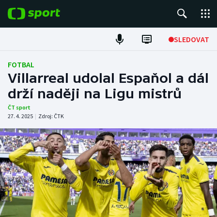
POPULÁRNÍ
SLEDOVAT
Fotbal
FOTBAL
Villarreal udolal Espaňol a dál
Hokej
drží naději na Ligu mistrů
Tenis
ČT sport
27. 4. 2025
|
Zdroj:
ČTK
Atletika
Cyklistika
DALŠÍ SPORTY
Americký fotbal
NEPŘEHLÉDNĚTE