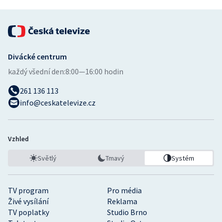
Divácké centrum
každý všední den:
8:00—16:00 hodin
261 136 113
info@ceskatelevize.cz
Vzhled
Světlý
Tmavý
Systém
TV program
Pro média
Živé vysílání
Reklama
TV poplatky
Studio Brno