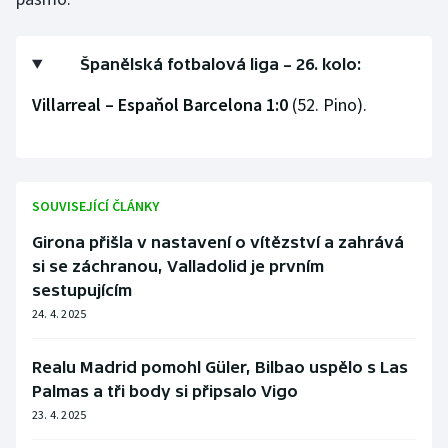
Gymnastika
Španělská fotbalová liga – 26. kolo:
Házená
Villarreal – Espaňol Barcelona 1:0
(52. Pino).
Jezdectví
Judo
SOUVISEJÍCÍ ČLÁNKY
Krasobruslení
Girona přišla v nastavení o vítězství a zahrává
si se záchranou, Valladolid je prvním
Lezení
sestupujícím
24. 4. 2025
Lyže a snowboard
Realu Madrid pomohl Güler, Bilbao uspělo s Las
Moderní pětiboj
Palmas a tři body si připsalo Vigo
23. 4. 2025
Motorsport