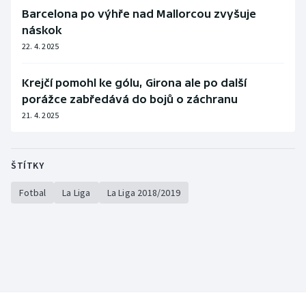
Barcelona po výhře nad Mallorcou zvyšuje
Olympijské hry
náskok
22. 4. 2025
Parasport
Krejčí pomohl ke gólu, Girona ale po další
Plavání
porážce zabředává do bojů o záchranu
21. 4. 2025
Plážový volejbal
Ragby
ŠTÍTKY
Rychlobruslení
Fotbal
La Liga
La Liga 2018/2019
Rychlostní kanoistika
Short track
Sportovní střelba