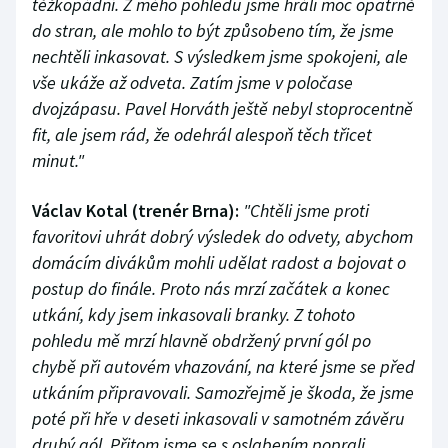
těžkopádní. Z mého pohledu jsme hráli moc opatrně
do stran, ale mohlo to být způsobeno tím, že jsme
nechtěli inkasovat. S výsledkem jsme spokojeni, ale
vše ukáže až odveta. Zatím jsme v poločase
dvojzápasu. Pavel Horváth ještě nebyl stoprocentně
fit, ale jsem rád, že odehrál alespoň těch třicet
minut."
Václav Kotal (trenér Brna):
"Chtěli jsme proti
favoritovi uhrát dobrý výsledek do odvety, abychom
domácím divákům mohli udělat radost a bojovat o
postup do finále. Proto nás mrzí začátek a konec
utkání, kdy jsem inkasovali branky. Z tohoto
pohledu mě mrzí hlavně obdržený první gól po
chybě při autovém vhazování, na které jsme se před
utkáním připravovali. Samozřejmě je škoda, že jsme
poté při hře v deseti inkasovali v samotném závěru
druhý gól. Přitom jsme se s oslabením poprali