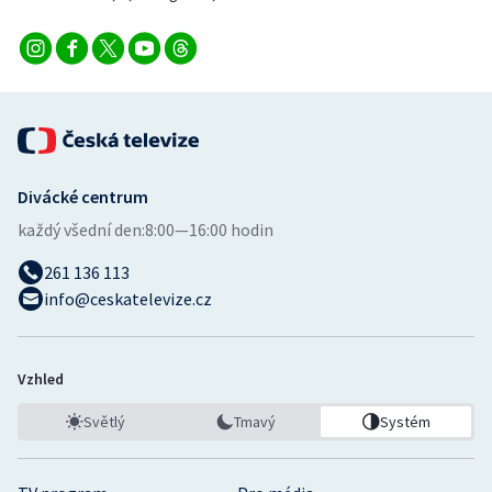
Divácké centrum
každý všední den:
8:00—16:00 hodin
261 136 113
info@ceskatelevize.cz
Vzhled
Světlý
Tmavý
Systém