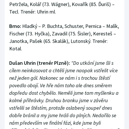
Petržela, Kolář (73. Wágner), Kovařík (85. Ďuriš) –
Tecl. Trenér: Uhrin ml.
Brno:
Hladký – P. Buchta, Schuster, Pernica – Malík,
Fischer (73. Hyčka), Zavadil (75. Šisler), Keresteš –
Janotka, Pašek (65. Skalák), Lutonský. Trenér:
Kotal.
Dušan Uhrin (trenér Plzně):
"Do utkání jsme šli s
cílem neinkasovat a chtěli jsme naopak vstřelit více
než jeden gól. Nakonec se nám i s trochou štěstí
povedlo obojí. Ve hře nám toho ale dnes směrem
dopředu dost chybělo. Neměli jsme tam myšlenku a
kolmé přihrávky. Druhou branku jsme v závěru
vstřelili se štěstím, protože oslabený soupeř dnes
dobře bránil a my jsme hráli do plných. Nedařilo se
nám především ve finální fázi, kde jsme byli