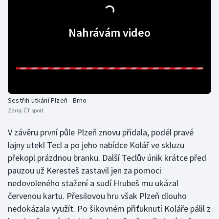
Olympijské hry
Nahrávám video
Parasport
Plavání
Plážový volejbal
Sestřih utkání Plzeň - Brno
Ragby
Zdroj:
ČT sport
V závěru první půle Plzeň znovu přidala, podél pravé
Rychlobruslení
lajny utekl Tecl a po jeho nabídce Kolář ve skluzu
Rychlostní kanoistika
překopl prázdnou branku. Další Teclův únik krátce před
pauzou už Keresteš zastavil jen za pomoci
Short track
nedovoleného stažení a sudí Hrubeš mu ukázal
červenou kartu. Přesilovou hru však Plzeň dlouho
Sportovní střelba
nedokázala využít. Po šikovném přiťuknutí Koláře pálil z