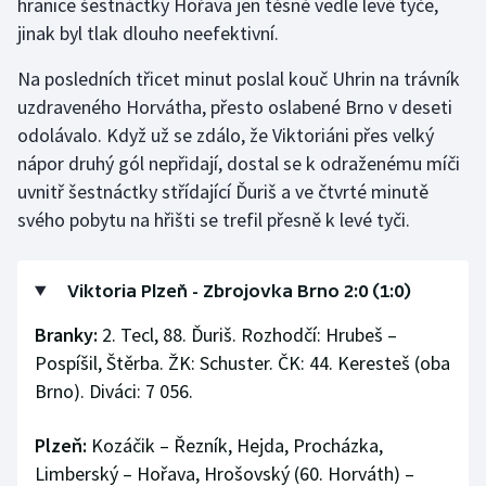
hranice šestnáctky Hořava jen těsně vedle levé tyče,
Stolní tenis
jinak byl tlak dlouho neefektivní.
Triatlon
Na posledních třicet minut poslal kouč Uhrin na trávník
uzdraveného Horvátha, přesto oslabené Brno v deseti
Veslování
odolávalo. Když už se zdálo, že Viktoriáni přes velký
nápor druhý gól nepřidají, dostal se k odraženému míči
Vodní slalom
uvnitř šestnáctky střídající Ďuriš a ve čtvrté minutě
svého pobytu na hřišti se trefil přesně k levé tyči.
Volejbal
Ostatní
Viktoria Plzeň - Zbrojovka Brno 2:0 (1:0)
Branky:
2. Tecl, 88. Ďuriš. Rozhodčí: Hrubeš –
Pospíšil, Štěrba. ŽK: Schuster. ČK: 44. Keresteš (oba
Brno). Diváci: 7 056.
Plzeň:
Kozáčik – Řezník, Hejda, Procházka,
Limberský – Hořava, Hrošovský (60. Horváth) –