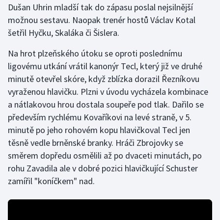
Dušan Uhrin mladší tak do zápasu poslal nejsilnější
možnou sestavu. Naopak trenér hostů Václav Kotal
Gymnastika
šetřil Hyčku, Skaláka či Šislera.
Házená
Na hrot plzeňského útoku se oproti poslednímu
ligovému utkání vrátil kanonýr Tecl, který již ve druhé
Jezdectví
minutě otevřel skóre, když zblízka dorazil Řezníkovu
vyraženou hlavičku. Plzni v úvodu vycházela kombinace
Judo
a nátlakovou hrou dostala soupeře pod tlak. Dařilo se
především rychlému Kovaříkovi na levé straně, v 5.
Krasobruslení
minutě po jeho rohovém kopu hlavičkoval Tecl jen
Lezení
těsně vedle brněnské branky. Hráči Zbrojovky se
směrem dopředu osmělili až po dvaceti minutách, po
Lyže a snowboard
rohu Zavadila ale v dobré pozici hlavičkující Schuster
zamířil "koníčkem" nad.
Moderní pětiboj
Motorsport