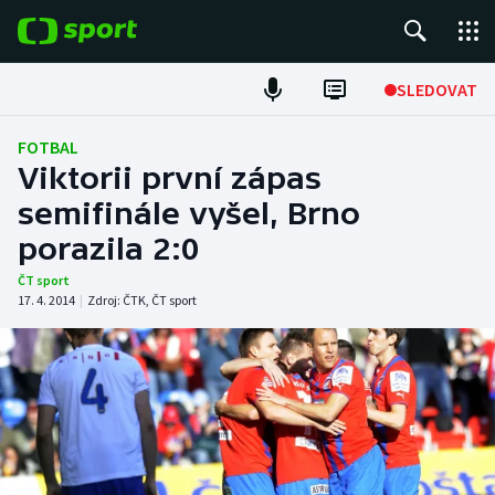
POPULÁRNÍ
SLEDOVAT
Fotbal
FOTBAL
Viktorii první zápas
Hokej
semifinále vyšel, Brno
porazila 2:0
Tenis
ČT sport
Atletika
17. 4. 2014
|
Zdroj:
ČTK
,
ČT sport
Cyklistika
DALŠÍ SPORTY
Americký fotbal
NEPŘEHLÉDNĚTE