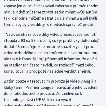
zápase jen autová vhazování zaberou v průměru sedm
Olympijské hry
minut. Když můžeme ztratit sedm minut kvůli autům,
tak rozhodně můžeme ztratit další minutu a půl kvůli
Parasport
tomu, aby byly verdikty rozhodčích správné," přidal.
Plavání
"Navíc se ukázalo, že díky videu přesnost rozhodnutí
stoupla z 93 na 99 procent, což je prakticky dokonalé,"
Plážový volejbal
dodal. "Samozřejmě se musíme snažit zrychlit práci
videorozhodčího a ne jen směrem k hlavnímu sudímu,
Ragby
ale také k fanouškům," připomněl Infantino, že diváci
Rychlobruslení
na stadionech často nevědí, co rozhodčí mezi sebou
konzultovali a proč poté následně verdikt změnili.
Rychlostní kanoistika
Zatím pouze v testovacím provozu je video v Anglii a
Short track
kluby tamní Premier League neuvažují o jeho uvedení
do plnohodnotného provozu. Zdrženlivě se k
Sportovní střelba
technologii staví i UEFA, která o využití
videorozhodčího v příští sezoně Ligy mistrů rovněž