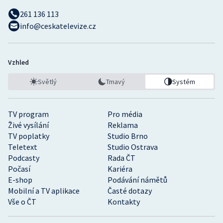
261 136 113
info@ceskatelevize.cz
Vzhled
Světlý
Tmavý
Systém
TV program
Pro média
Živé vysílání
Reklama
TV poplatky
Studio Brno
Teletext
Studio Ostrava
Podcasty
Rada ČT
Počasí
Kariéra
E-shop
Podávání námětů
Mobilní a TV aplikace
Časté dotazy
Vše o ČT
Kontakty