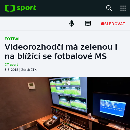
POPULÁRNÍ
SLEDOVAT
Fotbal
FOTBAL
Videorozhodčí má zelenou i
Hokej
na blížící se fotbalové MS
Tenis
ČT sport
3. 3. 2018
|
Zdroj:
ČTK
Atletika
Cyklistika
DALŠÍ SPORTY
Americký fotbal
NEPŘEHLÉDNĚTE