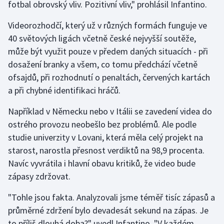
fotbal obrovský vliv. Pozitivní vliv," prohlásil Infantino.
Gymnastika
Videorozhodčí, který už v různých formách funguje ve
40 světových ligách včetně české nejvyšší soutěže,
Házená
může být využit pouze v předem daných situacích - při
dosažení branky a všem, co tomu předchází včetně
Jezdectví
ofsajdů, při rozhodnutí o penaltách, červených kartách
a při chybné identifikaci hráčů.
Judo
Například v Německu nebo v Itálii se zavedení videa do
Krasobruslení
ostrého provozu neobešlo bez problémů. Ale podle
studie univerzity v Lovani, která měla celý projekt na
Lezení
starost, narostla přesnost verdiktů na 98,9 procenta.
Navíc vyvrátila i hlavní obavu kritiků, že video bude
Lyže a snowboard
zápasy zdržovat.
Moderní pětiboj
"Tohle jsou fakta. Analyzovali jsme téměř tisíc zápasů a
průměrné zdržení bylo devadesát sekund na zápas. Je
Motorsport
to příliš dlouhá doba?" uvedl Infantino. "V každém