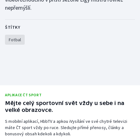
Stolní tenis
nepřemýšlí.
Triatlon
ŠTÍTKY
Veslování
Fotbal
Vodní slalom
Volejbal
Ostatní
APLIKACE ČT SPORT
Mějte celý sportovní svět vždy u sebe i na
velké obrazovce.
S mobilní aplikací, HbbTV a apkou iVysílání ve své chytré televizi
máte ČT sport vždy po ruce. Sledujte přímé přenosy, články a
bonusový obsah kdekoli a kdykoli.