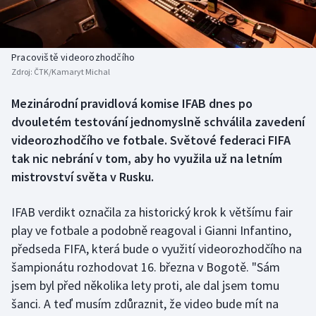
Baseball a softbal
Soutěže
Basketbal
Historické návraty
Pracoviště videorozhodčího
Zdroj:
ČTK/Kamaryt Michal
Biatlon
Aplikace ČT sport
Mezinárodní pravidlová komise IFAB dnes po
Boby a skeleton
AZ kvíz
dvouletém testování jednomyslně schválila zavedení
videorozhodčího ve fotbale. Světové federaci FIFA
Box
tak nic nebrání v tom, aby ho využila už na letním
mistrovství světa v Rusku.
Curling
IFAB verdikt označila za historický krok k většímu fair
Dostihy
play ve fotbale a podobně reagoval i Gianni Infantino,
Florbal
předseda FIFA, která bude o využití videorozhodčího na
šampionátu rozhodovat 16. března v Bogotě. "Sám
Futsal
jsem byl před několika lety proti, ale dal jsem tomu
šanci. A teď musím zdůraznit, že video bude mít na
Golf