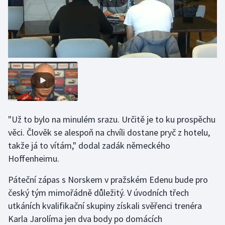
Olympijské hry
Parasport
Plavání
Plážový volejbal
Ragby
"Už to bylo na minulém srazu. Určitě je to ku prospěchu
věci. Člověk se alespoň na chvíli dostane pryč z hotelu,
Rychlobruslení
takže já to vítám," dodal zadák německého
Hoffenheimu.
Rychlostní kanoistika
Páteční zápas s Norskem v pražském Edenu bude pro
Short track
český tým mimořádně důležitý. V úvodních třech
utkáních kvalifikační skupiny získali svěřenci trenéra
Sportovní střelba
Karla Jarolíma jen dva body po domácích