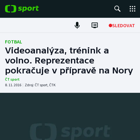
POPULÁRNÍ
SLEDOVAT
Fotbal
FOTBAL
Videoanalýza, trénink a
Hokej
volno. Reprezentace
pokračuje v přípravě na Nory
Tenis
ČT sport
Atletika
8. 11. 2016
|
Zdroj:
ČT sport
,
ČTK
Cyklistika
DALŠÍ SPORTY
Americký fotbal
NEPŘEHLÉDNĚTE