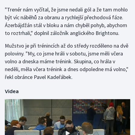
"Trenér nám vyčítal, že jsme nedali gól a že tam mohlo
Gymnastika
být víc náběhů za obranu a rychlejší přechodová fáze.
Ázerbájdžán stál v bloku a nám chyběl pohyb, abychom
Házená
to roztrhali," doplnil záložník anglického Brightonu.
Jezdectví
Mužstvo je při trénincích až do středy rozděleno na dvě
poloviny. "My, co jsme hráli v sobotu, jsme měli včera
Judo
volno a dneska máme trénink. Skupina, co hrála v
neděli, měla včera trénink a dnes odpoledne má volno,"
Krasobruslení
řekl obránce Pavel Kadeřábek.
Lezení
Videa
Lyže a snowboard
Moderní pětiboj
Motorsport