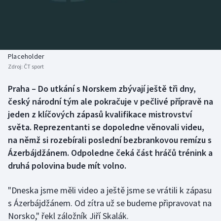
Baseball a softbal
Soutěže
Basketbal
Historické návraty
Biatlon
Aplikace ČT sport
Placeholder
Zdroj:
ČT sport
Boby a skeleton
AZ kvíz
Praha – Do utkání s Norskem zbývají ještě tři dny,
český národní tým ale pokračuje v pečlivé přípravě na
Box
jeden z klíčových zápasů kvalifikace mistrovství
Curling
světa. Reprezentanti se dopoledne věnovali videu,
na němž si rozebírali poslední bezbrankovou remízu s
Dostihy
Ázerbájdžánem. Odpoledne čeká část hráčů trénink a
druhá polovina bude mít volno.
Florbal
"Dneska jsme měli video a ještě jsme se vrátili k zápasu
Futsal
s Ázerbájdžánem. Od zítra už se budeme připravovat na
Norsko," řekl záložník Jiří Skalák.
Golf