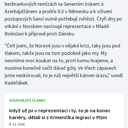
bezbrankových remízách se Severním Irskem a
Stolní tenis
Ázerbájdžánem a prohře 0:3 v Německu a k oživení
Triatlon
postupových šancí nutně potřebují zvítězit. Čtyři dny po
utkání s Norskem nastoupí reprezentace v Mladé
Veslování
Boleslavi k přípravě proti Dánsku.
"Četl jsem, že Norové jsou v nějaké krizi, taky jsou pod
Vodní slalom
tlakem, takže jsou na tom podobně jako my. My
Volejbal
nesmíme moc koukat na to, proti komu hrajeme, a
musíme konečně začít dávat góly. Ve třech zápasech
Ostatní
jsme neskórovali, to je náš největší kámen úrazu," uvedl
Kadeřábek.
SOUVISEJÍCÍ ČLÁNKY
Když už jsi v reprezentaci i ty, to je na konec
kariéry, dělali si z Krmenčíka legraci v Plzni
8. 11. 2016