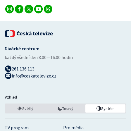
Divácké centrum
každý všední den:
8:00—16:00 hodin
261 136 113
info@ceskatelevize.cz
Vzhled
Světlý
Tmavý
Systém
TV program
Pro média