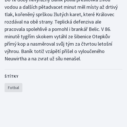
Stolní tenis
vodou a dalších pětadvacet minut měl místy až drtivý
tlak, kořeněný sprškou žlutých karet, které Královec
Triatlon
rozdával na obě strany. Teplická defenziva ale
pracovala spolehlivě a pomohl i brankář Belic. V 86.
Veslování
minutě tygřím skokem vytáhl ze šibenice Otepkův
přímý kop a nasměroval svůj tým za čtvrtou letošní
Vodní slalom
výhrou. Baník totiž vzápětí přišel o vyloučeného
Neuwirtha a na zvrat už sílu nenašel.
Volejbal
Ostatní
ŠTÍTKY
Fotbal