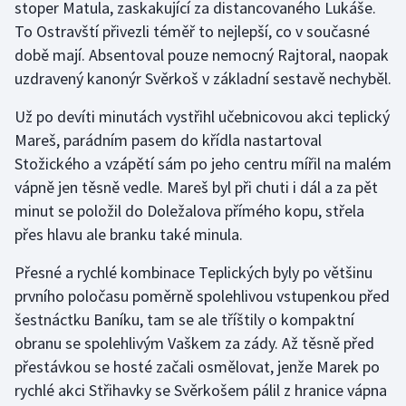
stoper Matula, zaskakující za distancovaného Lukáše.
To Ostravští přivezli téměř to nejlepší, co v současné
Gymnastika
době mají. Absentoval pouze nemocný Rajtoral, naopak
uzdravený kanonýr Svěrkoš v základní sestavě nechyběl.
Házená
Už po devíti minutách vystřihl učebnicovou akci teplický
Jezdectví
Mareš, parádním pasem do křídla nastartoval
Stožického a vzápětí sám po jeho centru mířil na malém
Judo
vápně jen těsně vedle. Mareš byl při chuti i dál a za pět
minut se položil do Doležalova přímého kopu, střela
Krasobruslení
přes hlavu ale branku také minula.
Lezení
Přesné a rychlé kombinace Teplických byly po většinu
prvního poločasu poměrně spolehlivou vstupenkou před
Lyže a snowboard
šestnáctku Baníku, tam se ale tříštily o kompaktní
obranu se spolehlivým Vaškem za zády. Až těsně před
Moderní pětiboj
přestávkou se hosté začali osmělovat, jenže Marek po
rychlé akci Střihavky se Svěrkošem pálil z hranice vápna
Motorsport