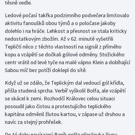
těsně vedle.
Olympijské hry
Ledové počasí takřka podzimního podvečera limitovalo
aktivitu fanoušků obou týmů a o poločase jakoby
Parasport
dolehlo i na hráče. Lehkost a přesnost se stala kriticky
Plavání
nedostatkovým zbožím. Až v 62. minutě vyšetřili
Tepličtí něco z těchto vlastností na signál z přímého
Plážový volejbal
kopu a vzápětí se dočkali gólové odměny. Stožického
centr vrátil od levé tyče na malé vápno Klein a dobíhající
Ragby
Sabou míč bez potíží doklepl do sítě.
Rychlobruslení
Když už se zdálo, že Teplickým dal vedoucí gól křídla,
přišla studená sprcha. Verbíř vyškolil Bolfa, ale vzápětí
Rychlostní kanoistika
se skácel k zemi. Rozhodčí Královec celou situaci
posoudil jako čistou a protestujícího teplického
Short track
kapitána odměnil žlutou kartou, v zápase už druhou a
navíc za stejný prohřešek.
Sportovní střelba
Do té doby nevýrazný Baník polila přesilovka živou