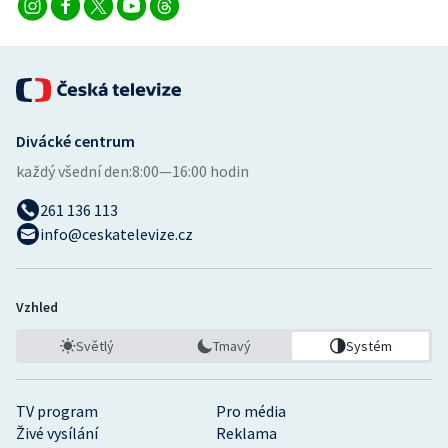
Divácké centrum
každý všední den:
8:00—16:00 hodin
261 136 113
info@ceskatelevize.cz
Vzhled
Světlý
Tmavý
Systém
TV program
Pro média
Živé vysílání
Reklama