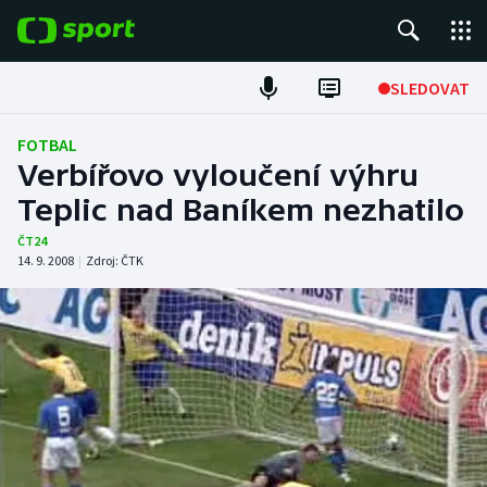
POPULÁRNÍ
SLEDOVAT
Fotbal
FOTBAL
Verbířovo vyloučení výhru
Hokej
Teplic nad Baníkem nezhatilo
Tenis
ČT24
14. 9. 2008
|
Zdroj:
ČTK
Atletika
Cyklistika
DALŠÍ SPORTY
Americký fotbal
NEPŘEHLÉDNĚTE