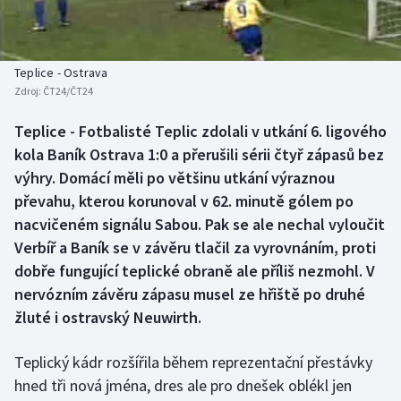
Baseball a softbal
Soutěže
Basketbal
Historické návraty
Teplice - Ostrava
Zdroj:
ČT24/ČT24
Biatlon
Aplikace ČT sport
Teplice - Fotbalisté Teplic zdolali v utkání 6. ligového
Boby a skeleton
AZ kvíz
kola Baník Ostrava 1:0 a přerušili sérii čtyř zápasů bez
výhry. Domácí měli po většinu utkání výraznou
Box
převahu, kterou korunoval v 62. minutě gólem po
nacvičeném signálu Sabou. Pak se ale nechal vyloučit
Curling
Verbíř a Baník se v závěru tlačil za vyrovnáním, proti
dobře fungující teplické obraně ale příliš nezmohl. V
Dostihy
nervózním závěru zápasu musel ze hřiště po druhé
Florbal
žluté i ostravský Neuwirth.
Futsal
Teplický kádr rozšířila během reprezentační přestávky
hned tři nová jména, dres ale pro dnešek oblékl jen
Golf