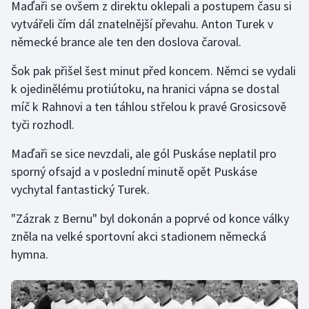
Maďaři se ovšem z direktu oklepali a postupem času si
vytvářeli čím dál znatelnější převahu. Anton Turek v
německé brance ale ten den doslova čaroval.
Šok pak přišel šest minut před koncem. Němci se vydali
k ojedinělému protiútoku, na hranici vápna se dostal
míč k Rahnovi a ten táhlou střelou k pravé Grosicsově
tyči rozhodl.
Maďaři se sice nevzdali, ale gól Puskáse neplatil pro
sporný ofsajd a v poslední minutě opět Puskáse
vychytal fantastický Turek.
"Zázrak z Bernu" byl dokonán a poprvé od konce války
zněla na velké sportovní akci stadionem německá
hymna.