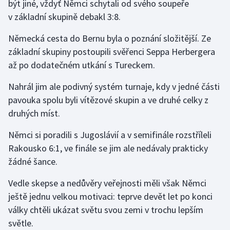
být jiné, vždyť Němci schytali od svého soupeře
v základní skupině debakl 3:8.
Německá cesta do Bernu byla o poznání složitější. Ze
základní skupiny postoupili svěřenci Seppa Herbergera
až po dodatečném utkání s Tureckem.
Nahrál jim ale podivný systém turnaje, kdy v jedné části
pavouka spolu byli vítězové skupin a ve druhé celky z
druhých míst.
Němci si poradili s Jugoslávií a v semifinále rozstříleli
Rakousko 6:1, ve finále se jim ale nedávaly prakticky
žádné šance.
Vedle skepse a nedůvěry veřejnosti měli však Němci
ještě jednu velkou motivaci: teprve devět let po konci
války chtěli ukázat světu svou zemi v trochu lepším
světle.