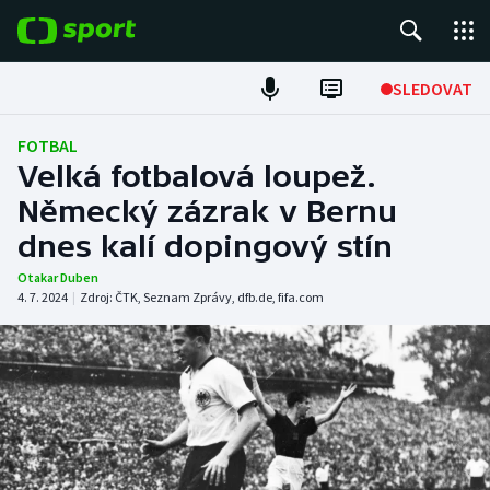
POPULÁRNÍ
SLEDOVAT
Fotbal
FOTBAL
Velká fotbalová loupež.
Hokej
Německý zázrak v Bernu
dnes kalí dopingový stín
Tenis
Otakar Duben
Atletika
4. 7. 2024
|
Zdroj:
ČTK
,
Seznam Zprávy
,
dfb.de
,
fifa.com
Cyklistika
DALŠÍ SPORTY
Americký fotbal
NEPŘEHLÉDNĚTE