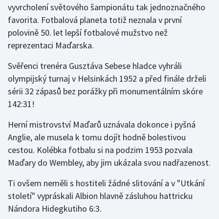
vyvrcholení světového šampionátu tak jednoznačného
favorita. Fotbalová planeta totiž neznala v první
Gymnastika
polovině 50. let lepší fotbalové mužstvo než
reprezentaci Maďarska.
Házená
Svěřenci trenéra Gusztáva Sebese hladce vyhráli
Jezdectví
olympijský turnaj v Helsinkách 1952 a před finále drželi
sérii 32 zápasů bez porážky při monumentálním skóre
Judo
142:31!
Krasobruslení
Herní mistrovství Maďarů uznávala dokonce i pyšná
Anglie, ale musela k tomu dojít hodně bolestivou
Lezení
cestou. Kolébka fotbalu si na podzim 1953 pozvala
Maďary do Wembley, aby jim ukázala svou nadřazenost.
Lyže a snowboard
Ti ovšem neměli s hostiteli žádné slitování a v "Utkání
Moderní pětiboj
století" vypráskali Albion hlavně zásluhou hattricku
Nándora Hidegkutiho 6:3.
Motorsport