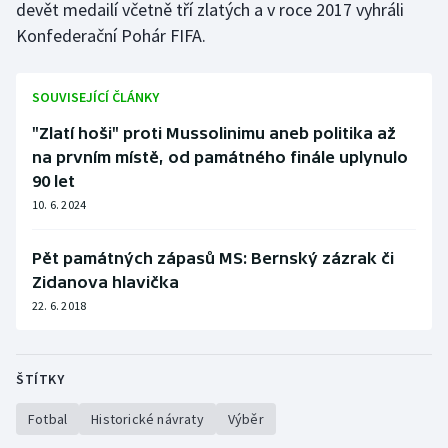
devět medailí včetně tří zlatých a v roce 2017 vyhráli
Konfederační Pohár FIFA.
SOUVISEJÍCÍ ČLÁNKY
"Zlatí hoši" proti Mussolinimu aneb politika až
na prvním místě, od památného finále uplynulo
90 let
10. 6. 2024
Pět památných zápasů MS: Bernský zázrak či
Zidanova hlavička
22. 6. 2018
ŠTÍTKY
Fotbal
Historické návraty
Výběr