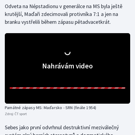
Odveta na Népstadionu v generálce na MS byla ještě
Olympijské hry
krutější, Maďaři zdecimovali protivníka 7:1 a jen na
branku vystřelili během zápasu pětadvacetkrát.
Parasport
Plavání
Plážový volejbal
Nahrávám video
Ragby
Rychlobruslení
Rychlostní kanoistika
Památné zápasy MS: Maďarsko - SRN (finále 1954)
Short track
Zdroj:
ČT sport
Sportovní střelba
Sebes jako první odvrhnul destruktivní meziválečný