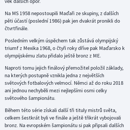
věk dalších opor.
Na MS 1958 nepostoupili Maďaři ze skupiny, z dalších
pěti účastí (poslední 1986) pak jen dvakrát pronikli do
čtvrtfinále.
Posledním velkým úspěchem tak zůstává olympijský
triumf z Mexika 1968, o čtyři roky dříve pak Maďarsko k
olympijskému zlatu přidalo ještě bronz z ME.
Naproti tomu jejich finálový přemožitel položil základy,
na kterých postupně vznikla jedna z největších
světových fotbalových velmocí. Němci až do roku 2018
ani jednou nechyběli mezi nejlepšími osmi celky
světového šampionátu.
Během této série získali další tři tituly mistrů světa,
celkem šestkrát byli ve finále a ještě třikrát vybojovali
bronz. Na evropském šampionátu si pak připsali dalších