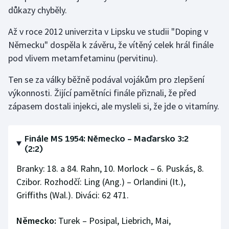
důkazy chyběly.
Až v roce 2012 univerzita v Lipsku ve studii "Doping v
Německu" dospěla k závěru, že vítěný celek hrál finále
pod vlivem metamfetaminu (pervitinu).
Ten se za války běžně podával vojákům pro zlepšení
výkonnosti. Žijící pamětníci finále přiznali, že před
zápasem dostali injekci, ale mysleli si, že jde o vitamíny.
Finále MS 1954: Německo – Maďarsko 3:2
(2:2)
Branky: 18. a 84. Rahn, 10. Morlock – 6. Puskás, 8.
Czibor. Rozhodčí: Ling (Ang.) – Orlandini (It.),
Griffiths (Wal.). Diváci: 62 471.
Německo:
Turek – Posipal, Liebrich, Mai,