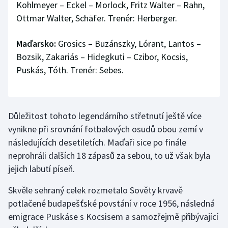
Kohlmeyer – Eckel – Morlock, Fritz Walter – Rahn,
Ottmar Walter, Schäfer. Trenér: Herberger.
Maďarsko:
Grosics – Buzánszky, Lórant, Lantos –
Bozsik, Zakariás – Hidegkuti – Czibor, Kocsis,
Puskás, Tóth. Trenér: Sebes.
Důležitost tohoto legendárního střetnutí ještě více
vynikne při srovnání fotbalových osudů obou zemí v
následujících desetiletích. Maďaři sice po finále
neprohráli dalších 18 zápasů za sebou, to už však byla
jejich labutí píseň.
Skvěle sehraný celek rozmetalo Sověty krvavě
potlačené budapešťské povstání v roce 1956, následná
emigrace Puskáse s Kocsisem a samozřejmě přibývající