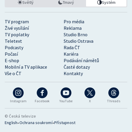
Světlý
Tmavý
Systém
TV program
Pro média
Živé vysílání
Reklama
TV poplatky
Studio Brno
Teletext
Studio Ostrava
Podcasty
Rada ČT
Počasí
Kariéra
E-shop
Podávání námětů
Mobilní a TV aplikace
Časté dotazy
Vše o ČT
Kontakty
Instagram
Facebook
YouTube
X
Threads
© Česká televize
•
•
English
Ochrana soukromí
Přístupnost