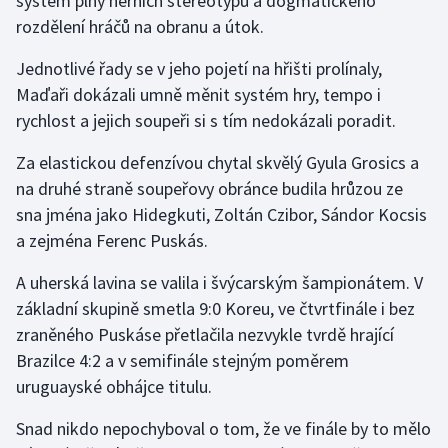
systém plný herních stereotypů a dogmatického
Stolní tenis
rozdělení hráčů na obranu a útok.
Triatlon
Jednotlivé řady se v jeho pojetí na hřišti prolínaly,
Maďaři dokázali umně měnit systém hry, tempo i
Veslování
rychlost a jejich soupeři si s tím nedokázali poradit.
Vodní slalom
Za elastickou defenzívou chytal skvělý Gyula Grosics a
na druhé straně soupeřovy obránce budila hrůzou ze
Volejbal
sna jména jako Hidegkuti, Zoltán Czibor, Sándor Kocsis
a zejména Ferenc Puskás.
Ostatní
A uherská lavina se valila i švýcarským šampionátem. V
základní skupině smetla 9:0 Koreu, ve čtvrtfinále i bez
zraněného Puskáse přetlačila nezvykle tvrdě hrající
Brazilce 4:2 a v semifinále stejným poměrem
uruguayské obhájce titulu.
Snad nikdo nepochyboval o tom, že ve finále by to mělo