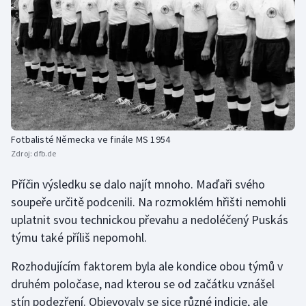
Fotbalisté Německa ve finále MS 1954
Zdroj:
dfb.de
Příčin výsledku se dalo najít mnoho. Maďaři svého
soupeře určitě podcenili. Na rozmoklém hřišti nemohli
uplatnit svou technickou převahu a nedoléčený Puskás
týmu také příliš nepomohl.
Rozhodujícím faktorem byla ale kondice obou týmů v
druhém poločase, nad kterou se od začátku vznášel
stín podezření. Objevovaly se sice různé indicie, ale