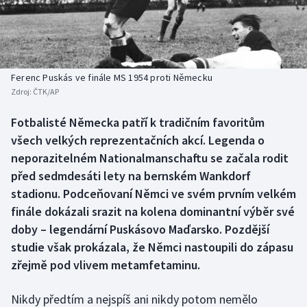
Baseball a softbal
Soutěže
Basketbal
Historické návraty
Biatlon
Aplikace ČT sport
Ferenc Puskás ve finále MS 1954 proti Německu
Zdroj:
ČTK/AP
Boby a skeleton
AZ kvíz
Fotbalisté Německa patří k tradičním favoritům
všech velkých reprezentačních akcí. Legenda o
Box
neporazitelném Nationalmanschaftu se začala rodit
Curling
před sedmdesáti lety na bernském Wankdorf
stadionu. Podceňovaní Němci ve svém prvním velkém
Dostihy
finále dokázali srazit na kolena dominantní výběr své
doby – legendární Puskásovo Maďarsko. Pozdější
Florbal
studie však prokázala, že Němci nastoupili do zápasu
zřejmě pod vlivem metamfetaminu.
Futsal
Nikdy předtím a nejspíš ani nikdy potom nemělo
Golf