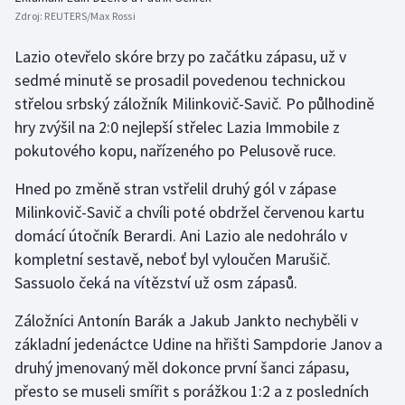
Stolní tenis
Zdroj:
REUTERS/Max Rossi
Lazio otevřelo skóre brzy po začátku zápasu, už v
Triatlon
sedmé minutě se prosadil povedenou technickou
Veslování
střelou srbský záložník Milinkovič-Savič. Po půlhodině
hry zvýšil na 2:0 nejlepší střelec Lazia Immobile z
Vodní slalom
pokutového kopu, nařízeného po Pelusově ruce.
Volejbal
Hned po změně stran vstřelil druhý gól v zápase
Milinkovič-Savič a chvíli poté obdržel červenou kartu
Ostatní
domácí útočník Berardi. Ani Lazio ale nedohrálo v
kompletní sestavě, neboť byl vyloučen Marušič.
Sassuolo čeká na vítězství už osm zápasů.
Záložníci Antonín Barák a Jakub Jankto nechyběli v
základní jedenáctce Udine na hřišti Sampdorie Janov a
druhý jmenovaný měl dokonce první šanci zápasu,
přesto se museli smířit s porážkou 1:2 a z posledních