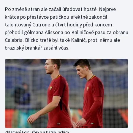
Po změně stran ale začali úřadovat hosté. Nejprve
Olympijské hry
krátce po přestávce patičkou efektně zakončil
Parasport
talentovaný Cutrone a čtvrt hodiny před koncem
přehodil gólmana Alissona po Kaliničově pasu za obranu
Plavání
Calabria. Blízko trefě byl také Kalinič, proti němu ale
brazilský brankář zasáhl včas.
Plážový volejbal
Ragby
Rychlobruslení
Rychlostní kanoistika
Short track
Sportovní střelba
Zklamaní Edin Džeko a Patrik Schick