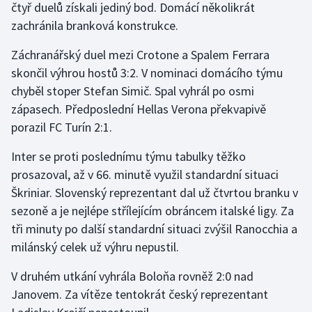
čtyř duelů získali jediný bod. Domácí několikrát
zachránila branková konstrukce.
Záchranářský duel mezi Crotone a Spalem Ferrara
skončil výhrou hostů 3:2. V nominaci domácího týmu
chyběl stoper Stefan Simič. Spal vyhrál po osmi
zápasech. Předposlední Hellas Verona překvapivě
porazil FC Turín 2:1.
Inter se proti poslednímu týmu tabulky těžko
prosazoval, až v 66. minutě využil standardní situaci
Škriniar. Slovenský reprezentant dal už čtvrtou branku v
sezoně a je nejlépe střílejícím obráncem italské ligy. Za
tři minuty po další standardní situaci zvýšil Ranocchia a
milánský celek už výhru nepustil.
V druhém utkání vyhrála Boloňa rovněž 2:0 nad
Janovem. Za vítěze tentokrát český reprezentant