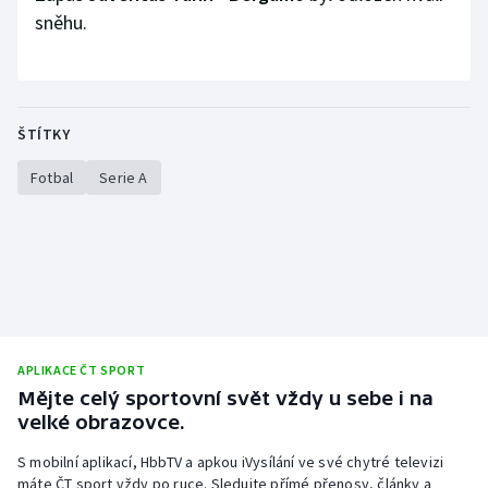
sněhu.
ŠTÍTKY
Fotbal
Serie A
APLIKACE ČT SPORT
Mějte celý sportovní svět vždy u sebe i na
velké obrazovce.
S mobilní aplikací, HbbTV a apkou iVysílání ve své chytré televizi
máte ČT sport vždy po ruce. Sledujte přímé přenosy, články a