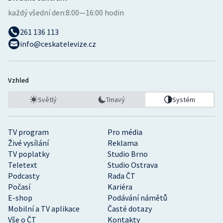
každý všední den:
8:00—16:00 hodin
261 136 113
info@ceskatelevize.cz
Vzhled
Světlý
Tmavý
Systém
TV program
Pro média
Živé vysílání
Reklama
TV poplatky
Studio Brno
Teletext
Studio Ostrava
Podcasty
Rada ČT
Počasí
Kariéra
E-shop
Podávání námětů
Mobilní a TV aplikace
Časté dotazy
Vše o ČT
Kontakty