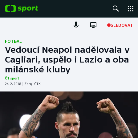
POPULÁRNÍ
SLEDOVAT
Fotbal
FOTBAL
Vedoucí Neapol nadělovala v
Hokej
Cagliari, uspělo i Lazio a oba
milánské kluby
Tenis
ČT sport
Atletika
24. 2. 2018
|
Zdroj:
ČTK
Cyklistika
DALŠÍ SPORTY
Americký fotbal
NEPŘEHLÉDNĚTE