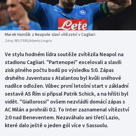
Baseball a softbal
Soutěže
Basketbal
Historické návraty
Biatlon
Aplikace ČT sport
Marek Hamšík z Neapole slaví vítězství v Cagliari
Zdroj:
REUTERS/Alberto Lingria
Boby a skeleton
AZ kvíz
Ve stylu hodném lídra soutěže zvítězila Neapol na
stadionu Cagliari. "Partenopei" excelovali a slavili
Box
zisk plného počtu bodů po výsledku 5:0. Zápas
Curling
druhého Juventusu s Atalantou byl kvůli sněhové
nadílce odložen. Vůbec první letošní start v základní
Dostihy
sestavě AS Řím si připsal Patrik Schick, a na hřišti byl
vidět. "Giallorossi" ovšem nezvládli domácí zápas s
Florbal
AC Milán a prohráli 0:2. To Inter zaznamenal vítězství
2:0 nad Beneventem. Nezaváhalo ani třetí Lazio,
Futsal
které dalo ještě o jeden gól více v Sassuolu.
Golf