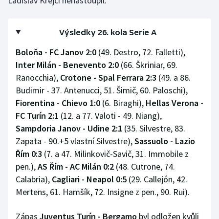
Ladislav Krejčí nenastoupil.
Výsledky 26. kola Serie A
Boloňa - FC Janov 2:0
(49. Destro, 72. Falletti),
Inter Milán - Benevento 2:0
(66. Škriniar, 69.
Ranocchia),
Crotone - Spal Ferrara 2:3
(49. a 86.
Budimir - 37. Antenucci, 51. Šimič, 60. Paloschi),
Fiorentina - Chievo 1:0
(6. Biraghi),
Hellas Verona -
FC Turín 2:1
(12. a 77. Valoti - 49. Niang),
Sampdoria Janov - Udine 2:1
(35. Silvestre, 83.
Zapata - 90.+5 vlastní Silvestre),
Sassuolo - Lazio
Řím 0:3
(7. a 47. Milinkovič-Savič, 31. Immobile z
pen.),
AS Řím - AC Milán 0:2
(48. Cutrone, 74.
Calabria),
Cagliari - Neapol 0:5
(29. Callejón, 42.
Mertens, 61. Hamšík, 72. Insigne z pen., 90. Rui).
Zápas
Juventus Turín - Bergamo
byl odložen kvůli