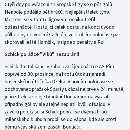
Čtyři dny po vyřazení z Evropské ligy se o pět gólů
Neapole podělilo pět hráčů. Nejlepší střelec týmu
Gymnastika
Mertens se v tomto ligovém ročníku trefil
pošestnácté. Hostující celek dostal na konci úvodní
Házená
půlhodiny do vedení Callejón, ve druhém poločase pak
Jezdectví
skórovali ještě Hamšík, Insigne z penalty a Rui.
Schick porážce "Vlků" nezabránil
Judo
Schick dostal šanci v zahajovací jedenáctce AS Řím
Krasobruslení
poprvé od 30. prosince, na hrotu útoku nahradil
bosenského útočníka Džeka. V prvním poločase se
Lezení
odchovanec pražské Sparty ukázal nejprve v 24. minutě,
jeho střelu z voleje brankář Donnarumma vyrazil,
Lyže a snowboard
případný gól by ale stejně neplatil kvůli ofsajdu. V
Moderní pětiboj
závěru poločasu si Schick pohrál se dvěma hráči
milánského klubu a probil se do vápna, kde ale proti
Motorsport
němu včas skluzem zasáhl Bonucci.