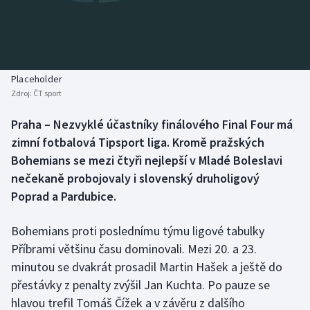
Baseball a softbal
Soutěže
Basketbal
Historické návraty
Biatlon
Aplikace ČT sport
Placeholder
Zdroj:
ČT sport
Boby a skeleton
AZ kvíz
Praha – Nezvyklé účastníky finálového Final Four má
zimní fotbalová Tipsport liga. Kromě pražských
Box
Bohemians se mezi čtyři nejlepší v Mladé Boleslavi
Curling
nečekaně probojovaly i slovenský druholigový
Poprad a Pardubice.
Dostihy
Bohemians proti poslednímu týmu ligové tabulky
Florbal
Příbrami většinu času dominovali. Mezi 20. a 23.
minutou se dvakrát prosadil Martin Hašek a ještě do
Futsal
přestávky z penalty zvýšil Jan Kuchta. Po pauze se
hlavou trefil Tomáš Čížek a v závěru z dalšího
Golf