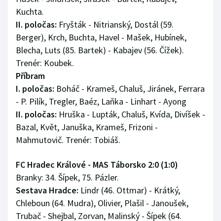
Kuchta.
II. poločas:
Fryšták - Nitrianský, Dostál (59.
Berger), Krch, Buchta, Havel - Mašek, Hubínek,
Blecha, Luts (85. Bartek) - Kabajev (56. Čížek).
Trenér: Koubek.
Příbram
I. poločas:
Boháč - Krameš, Chaluš, Jiránek, Ferrara
- P. Pilík, Tregler, Baéz, Laňka - Linhart - Ayong
II. poločas:
Hruška - Lupták, Chaluš, Kvída, Divíšek -
Bazal, Květ, Januška, Krameš, Frizoni -
Mahmutovič. Trenér: Tobiáš.
FC Hradec Králové - MAS Táborsko 2:0 (1:0)
Branky: 34. Šípek, 75. Pázler.
Sestava Hradce:
Lindr (46. Ottmar) - Krátký,
Chleboun (64. Mudra), Olivier, Plašil - Janoušek,
Trubač - Shejbal, Zorvan, Malinský - Šípek (64.