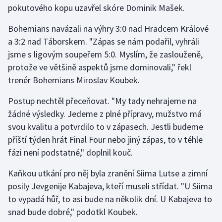
pokutového kopu uzavřel skóre Dominik Mašek.
Gymnastika
Bohemians navázali na výhry 3:0 nad Hradcem Králové
a 3:2 nad Táborskem. "Zápas se nám podařil, vyhráli
Házená
jsme s ligovým soupeřem 5:0. Myslím, že zaslouženě,
protože ve většině aspektů jsme dominovali," řekl
Jezdectví
trenér Bohemians Miroslav Koubek.
Judo
Postup nechtěl přeceňovat. "My tady nehrajeme na
žádné výsledky. Jedeme z plné přípravy, mužstvo má
Krasobruslení
svou kvalitu a potvrdilo to v zápasech. Jestli budeme
příští týden hrát Final Four nebo jiný zápas, to v téhle
Lezení
fázi není podstatné," doplnil kouč.
Lyže a snowboard
Kaňkou utkání pro něj byla zranění Siima Lutse a zimní
posily Jevgenije Kabajeva, kteří museli střídat. "U Siima
Moderní pětiboj
to vypadá hůř, to asi bude na několik dní. U Kabajeva to
snad bude dobré," podotkl Koubek.
Motorsport