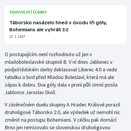
Olympijské hry
SOUVISEJÍCÍ ČLÁNKY
Táborsko nasázelo hned v úvodu tři góly,
Parasport
Bohemians ale vyhráli 3:2
Plavání
17. 1. 2017
Plážový volejbal
O postupujícím není rozhodnuto už jen v
mladoboleslavské skupině B. V ní dnes Jablonec v
Ragby
podještědském derby deklasoval Liberec 4:0 a vede
tabulku o bod před Mladou Boleslaví, která má ale
Rychlobruslení
zápas k dobru. Dva góly dala v první půli zimní posila
Jablonce Jaroslav Diviš.
Rychlostní kanoistika
V závěrečném duelu skupiny A Hradec Králové porazil
Short track
druholigové Táborsko 2:0, ale výsledek už nemohl nic
změnit na postupu Bohemians. V céčku pak domácí
Sportovní střelba
Brno jen remizovalo se slovenskou druholigovou