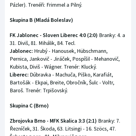
Pázler). Trenéři: Frimmel a Pilný.
Skupina B (Mladá Boleslav)
FK Jablonec - Sloven Liberec 4:0 (2:0)
Branky: 4. a
31. Diviš, 81. Mihálik, 84. Tecl.
Jablonec:
Hrubý - Hanousek, Hübschmann,
Pernica, Jankovič - Jiráček, Pospíšil - Mehanovič,
Kubista, Diviš - Wágner. Trenér: Klucký.
Liberec:
Dúbravka - Machuča, Piško, Karafiát,
Bartošák - Ekpai, Breite, Obročník, Šulc - Voltr,
Baroš. Trenér: Trpišovský.
Skupina C (Brno)
Zbrojovka Brno - MFK Skalica 3:3 (2:1)
Branky: 7.
Řezníček, 31. Škoda, 63. Litsingi - 16. Szöcs, 47.