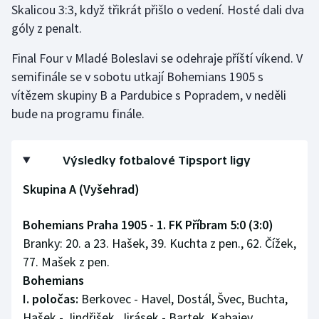
Skalicou 3:3, když třikrát přišlo o vedení. Hosté dali dva
Stolní tenis
góly z penalt.
Triatlon
Final Four v Mladé Boleslavi se odehraje příští víkend. V
semifinále se v sobotu utkají Bohemians 1905 s
Veslování
vítězem skupiny B a Pardubice s Popradem, v neděli
bude na programu finále.
Vodní slalom
Volejbal
Výsledky fotbalové Tipsport ligy
Ostatní
Skupina A (Vyšehrad)
Bohemians Praha 1905 - 1. FK Příbram 5:0 (3:0)
Branky: 20. a 23. Hašek, 39. Kuchta z pen., 62. Čížek,
77. Mašek z pen.
Bohemians
I. poločas:
Berkovec - Havel, Dostál, Švec, Buchta,
Hašek - Jindřišek, Jirásek - Bartek, Kabajev,