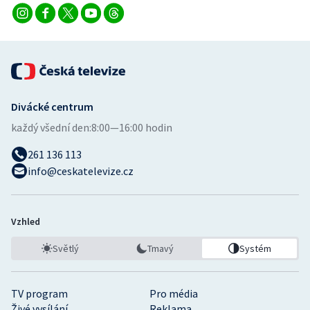
Divácké centrum
každý všední den:
8:00—16:00 hodin
261 136 113
info@ceskatelevize.cz
Vzhled
Světlý
Tmavý
Systém
TV program
Pro média
Živé vysílání
Reklama