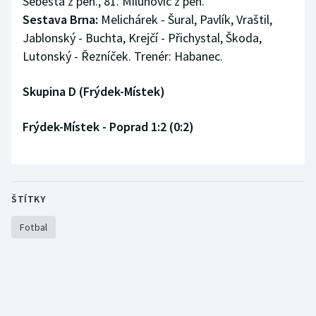
Šebesta z pen., 81. Milunovič z pen.
Sestava Brna:
Melichárek - Šural, Pavlík, Vraštil,
Jablonský - Buchta, Krejčí - Přichystal, Škoda,
Lutonský - Řezníček. Trenér: Habanec.
Skupina D (Frýdek-Místek)
Frýdek-Místek - Poprad 1:2 (0:2)
ŠTÍTKY
Fotbal