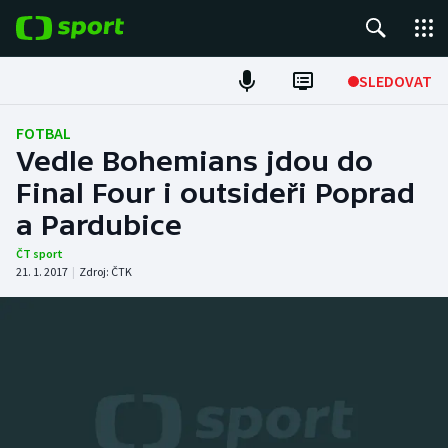
POPULÁRNÍ
SLEDOVAT
Fotbal
FOTBAL
Vedle Bohemians jdou do
Hokej
Final Four i outsideři Poprad
a Pardubice
Tenis
ČT sport
Atletika
21. 1. 2017
|
Zdroj:
ČTK
Cyklistika
DALŠÍ SPORTY
Americký fotbal
NEPŘEHLÉDNĚTE