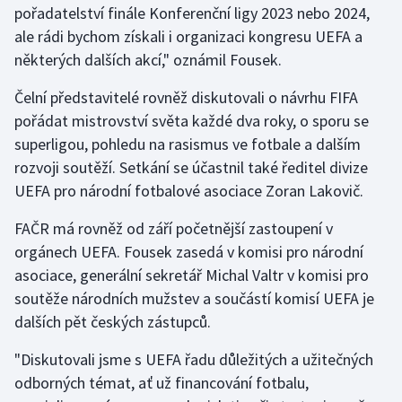
pořadatelství finále Konferenční ligy 2023 nebo 2024,
ale rádi bychom získali i organizaci kongresu UEFA a
Gymnastika
některých dalších akcí," oznámil Fousek.
Házená
Čelní představitelé rovněž diskutovali o návrhu FIFA
pořádat mistrovství světa každé dva roky, o sporu se
Jezdectví
superligou, pohledu na rasismus ve fotbale a dalším
rozvoji soutěží. Setkání se účastnil také ředitel divize
Judo
UEFA pro národní fotbalové asociace Zoran Lakovič.
Krasobruslení
FAČR má rovněž od září početnější zastoupení v
orgánech UEFA. Fousek zasedá v komisi pro národní
Lezení
asociace, generální sekretář Michal Valtr v komisi pro
soutěže národních mužstev a součástí komisí UEFA je
Lyže a snowboard
dalších pět českých zástupců.
Moderní pětiboj
"Diskutovali jsme s UEFA řadu důležitých a užitečných
odborných témat, ať už financování fotbalu,
Motorsport