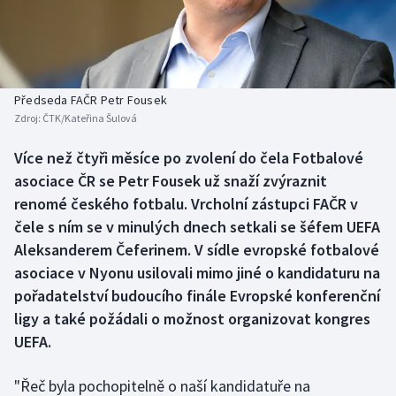
Baseball a softbal
Soutěže
Basketbal
Historické návraty
Biatlon
Aplikace ČT sport
Předseda FAČR Petr Fousek
Zdroj:
ČTK/Kateřina Šulová
Boby a skeleton
AZ kvíz
Více než čtyři měsíce po zvolení do čela Fotbalové
asociace ČR se Petr Fousek už snaží zvýraznit
Box
renomé českého fotbalu. Vrcholní zástupci FAČR v
Curling
čele s ním se v minulých dnech setkali se šéfem UEFA
Aleksanderem Čeferinem. V sídle evropské fotbalové
Dostihy
asociace v Nyonu usilovali mimo jiné o kandidaturu na
pořadatelství budoucího finále Evropské konferenční
Florbal
ligy a také požádali o možnost organizovat kongres
UEFA.
Futsal
"Řeč byla pochopitelně o naší kandidatuře na
Golf