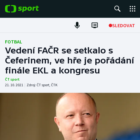
POPULÁRNÍ
SLEDOVAT
Fotbal
FOTBAL
Vedení FAČR se setkalo s
Hokej
Čeferinem, ve hře je pořádání
finále EKL a kongresu
Tenis
ČT sport
Atletika
21. 10. 2021
|
Zdroj:
ČT sport
,
ČTK
Cyklistika
DALŠÍ SPORTY
Americký fotbal
NEPŘEHLÉDNĚTE