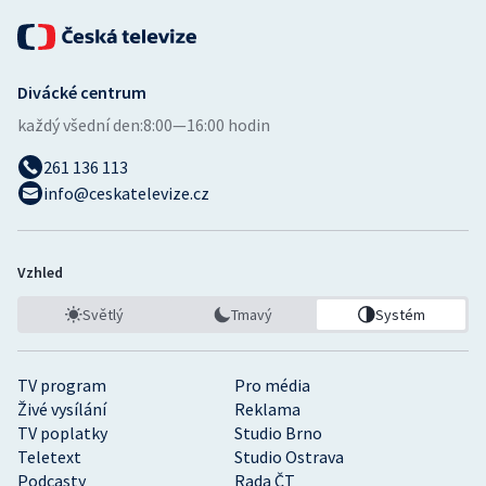
Divácké centrum
každý všední den:
8:00—16:00 hodin
261 136 113
info@ceskatelevize.cz
Vzhled
Světlý
Tmavý
Systém
TV program
Pro média
Živé vysílání
Reklama
TV poplatky
Studio Brno
Teletext
Studio Ostrava
Podcasty
Rada ČT