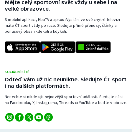
Mějte celý sportovní svět vždy u sebe i na
Stolní tenis
velké obrazovce.
Triatlon
S mobilní aplikací, HbbTV a apkou iVysílání ve své chytré televizi
máte ČT sport vždy po ruce. Sledujte přímé přenosy, články a
bonusový obsah kdekoli a kdykoli.
Veslování
Vodní slalom
Volejbal
SOCIÁLNÍ SÍTĚ
Ostatní
Odteď vám už nic neunikne. Sledujte ČT sport
i na dalších platformách.
Nenechte si nikde ujít nejnovější sportovní události. Sledujte nás i
na Facebooku, X, Instagramu, Threads či YouTube a buďte v obraze.