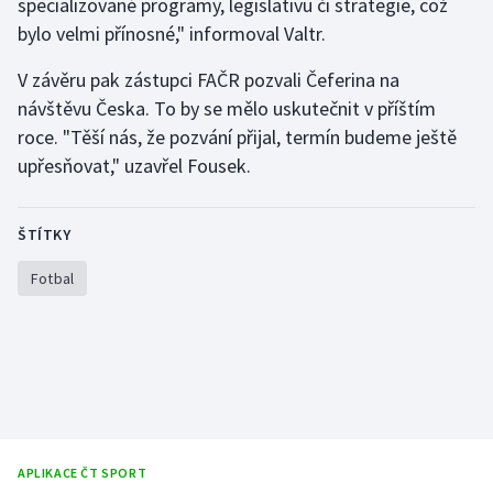
specializované programy, legislativu či strategie, což
bylo velmi přínosné," informoval Valtr.
Olympijské hry
V závěru pak zástupci FAČR pozvali Čeferina na
Parasport
návštěvu Česka. To by se mělo uskutečnit v příštím
roce. "Těší nás, že pozvání přijal, termín budeme ještě
Plavání
upřesňovat," uzavřel Fousek.
Plážový volejbal
ŠTÍTKY
Ragby
Fotbal
Rychlobruslení
Rychlostní kanoistika
Short track
Sportovní střelba
APLIKACE ČT SPORT