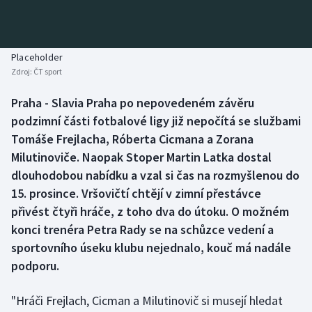
Baseball a softbal
Soutěže
Basketbal
Historické návraty
Placeholder
Zdroj:
ČT sport
Biatlon
Aplikace ČT sport
Praha - Slavia Praha po nepovedeném závěru
Boby a skeleton
AZ kvíz
podzimní části fotbalové ligy již nepočítá se službami
Tomáše Frejlacha, Róberta Cicmana a Zorana
Box
Milutinoviče. Naopak Stoper Martin Latka dostal
dlouhodobou nabídku a vzal si čas na rozmyšlenou do
Curling
15. prosince. Vršovičtí chtějí v zimní přestávce
přivést čtyři hráče, z toho dva do útoku. O možném
Dostihy
konci trenéra Petra Rady se na schůzce vedení a
Florbal
sportovního úseku klubu nejednalo, kouč má nadále
podporu.
Futsal
"Hráči Frejlach, Cicman a Milutinovič si musejí hledat
Golf