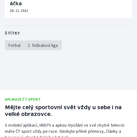
áčka
Stolní tenis
28. 11. 2012
Triatlon
ŠTÍTKY
Veslování
Fotbal
1. fotbalová liga
Vodní slalom
Volejbal
Ostatní
APLIKACE ČT SPORT
Mějte celý sportovní svět vždy u sebe i na
velké obrazovce.
S mobilní aplikací, HbbTV a apkou iVysílání ve své chytré televizi
máte ČT sport vždy po ruce. Sledujte přímé přenosy, články a