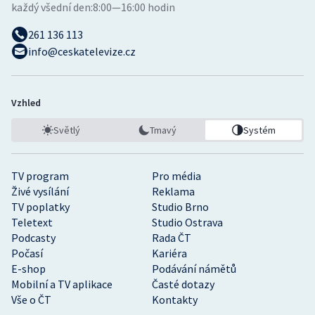
každý všední den:
8:00—16:00 hodin
261 136 113
info@ceskatelevize.cz
Vzhled
Světlý
Tmavý
Systém
TV program
Pro média
Živé vysílání
Reklama
TV poplatky
Studio Brno
Teletext
Studio Ostrava
Podcasty
Rada ČT
Počasí
Kariéra
E-shop
Podávání námětů
Mobilní a TV aplikace
Časté dotazy
Vše o ČT
Kontakty