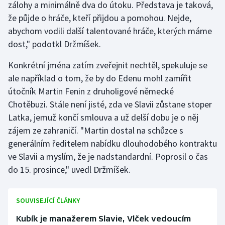
zálohy a minimálně dva do útoku. Představa je taková,
Olympijské hry
že půjde o hráče, kteří přijdou a pomohou. Nejde,
abychom vodili další talentované hráče, kterých máme
Parasport
dost," podotkl Držmíšek.
Plavání
Konkrétní jména zatím zveřejnit nechtěl, spekuluje se
ale například o tom, že by do Edenu mohl zamířit
Plážový volejbal
útočník Martin Fenin z druholigové německé
Chotěbuzi. Stále není jisté, zda ve Slavii zůstane stoper
Ragby
Latka, jemuž končí smlouva a už delší dobu je o něj
zájem ze zahraničí. "Martin dostal na schůzce s
Rychlobruslení
generálním ředitelem nabídku dlouhodobého kontraktu
ve Slavii a myslím, že je nadstandardní. Poprosil o čas
Rychlostní kanoistika
do 15. prosince," uvedl Držmíšek.
Short track
SOUVISEJÍCÍ ČLÁNKY
Sportovní střelba
Kubík je manažerem Slavie, Vlček vedoucím