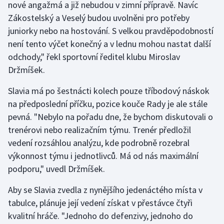
nové angažmá a již nebudou v zimní přípravě. Navíc
Zákostelský a Veselý budou uvolněni pro potřeby
Gymnastika
juniorky nebo na hostování. S velkou pravděpodobností
není tento výčet konečný a v lednu mohou nastat další
Házená
odchody," řekl sportovní ředitel klubu Miroslav
Držmíšek.
Jezdectví
Slavia má po šestnácti kolech pouze tříbodový náskok
Judo
na předposlední příčku, pozice kouče Rady je ale stále
pevná. "Nebylo na pořadu dne, že bychom diskutovali o
Krasobruslení
trenérovi nebo realizačním týmu. Trenér předložil
vedení rozsáhlou analýzu, kde podrobně rozebral
Lezení
výkonnost týmu i jednotlivců. Má od nás maximální
Lyže a snowboard
podporu," uvedl Držmíšek.
Aby se Slavia zvedla z nynějšího jedenáctého místa v
Moderní pětiboj
tabulce, plánuje její vedení získat v přestávce čtyři
kvalitní hráče. "Jednoho do defenzivy, jednoho do
Motorsport