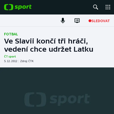
POPULÁRNÍ
SLEDOVAT
Fotbal
FOTBAL
Ve Slavii končí tři hráči,
Hokej
vedení chce udržet Latku
Tenis
ČT sport
5. 12. 2012
|
Zdroj:
ČTK
Atletika
Cyklistika
DALŠÍ SPORTY
Americký fotbal
NEPŘEHLÉDNĚTE