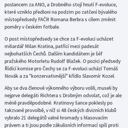
poslancem za ANO, a Drobného stojí hnutí F-evoluce,
které vzniklo předloni na podzim po zatčení bývalého
Gymnastika
místopředsedy FAČR Romana Berbra s cílem změnit
poměry v českém fotbale.
Házená
O post místopředsedy se chce za F-evoluci ucházet
Jezdectví
miliardář Milan Kratina, patřící mezi padesát
nejbohatších Čechů. Dalším kandidátem je šéf
Judo
pražského Motorletu Rudolf Blažek. O pozici předsedy
Řídící komise pro Čechy se za F-evoluci uchází Tomáš
Krasobruslení
Novák a za "konzervativnější" křídlo Slavomír Kozel.
Lezení
Aby se dva členové výkonného výboru volili, museli by
nejprve delegáti Richtera s Drobným odvolat, což je ale
Lyže a snowboard
méně pravděpodobné. Kratinovy šance poklesly po
Moderní pětiboj
takzvané provolbě, v níž si 48 českých divizních klubů
vybralo 21 delegátů valné hromady s hlasovacím
Motorsport
právem a ti jsou podle zákulisních informací spíš proti