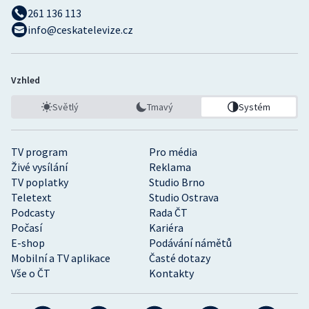
261 136 113
info@ceskatelevize.cz
Vzhled
Světlý
Tmavý
Systém
TV program
Pro média
Živé vysílání
Reklama
TV poplatky
Studio Brno
Teletext
Studio Ostrava
Podcasty
Rada ČT
Počasí
Kariéra
E-shop
Podávání námětů
Mobilní a TV aplikace
Časté dotazy
Vše o ČT
Kontakty