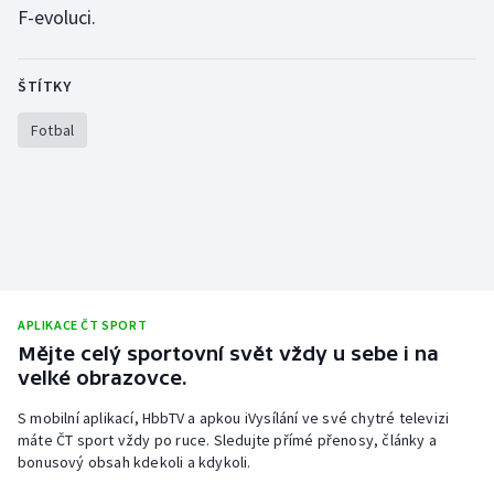
F-evoluci.
Olympijské hry
Parasport
ŠTÍTKY
Fotbal
Plavání
Plážový volejbal
Ragby
Rychlobruslení
APLIKACE ČT SPORT
Rychlostní kanoistika
Mějte celý sportovní svět vždy u sebe i na
velké obrazovce.
Short track
S mobilní aplikací, HbbTV a apkou iVysílání ve své chytré televizi
máte ČT sport vždy po ruce. Sledujte přímé přenosy, články a
Sportovní střelba
bonusový obsah kdekoli a kdykoli.