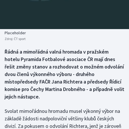
Baseball a softbal
Soutěže
Basketbal
Historické návraty
Biatlon
Aplikace ČT sport
Placeholder
Zdroj:
ČT sport
Boby a skeleton
AZ kvíz
Řádná a mimořádná valná hromada v pražském
hotelu Pyramida Fotbalové asociace ČR mají dnes
Box
řešit změny stanov a rozhodovat o možném odvolání
Curling
dvou členů výkonného výboru - druhého
místopředsedy FAČR Jana Richtera a předsedy Řídicí
Dostihy
komise pro Čechy Martina Drobného - a případně volit
jejich nástupce.
Florbal
Svolat mimořádnou hromadu musel výkonný výbor na
Futsal
základě žádosti nadpoloviční většiny klubů českých
divizí. Za pokusem o odvolání Richtera, jenž je zároveň
Golf