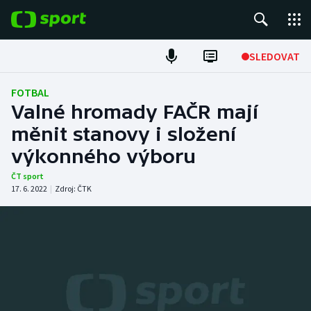
POPULÁRNÍ
SLEDOVAT
Fotbal
FOTBAL
Valné hromady FAČR mají
Hokej
měnit stanovy i složení
výkonného výboru
Tenis
ČT sport
Atletika
17. 6. 2022
|
Zdroj:
ČTK
Cyklistika
DALŠÍ SPORTY
Americký fotbal
NEPŘEHLÉDNĚTE