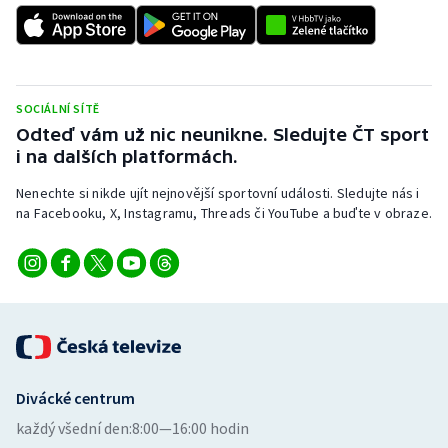
Stolní tenis
Triatlon
Veslování
SOCIÁLNÍ SÍTĚ
Odteď vám už nic neunikne. Sledujte ČT sport
i na dalších platformách.
Vodní slalom
Nenechte si nikde ujít nejnovější sportovní události. Sledujte nás i
Volejbal
na Facebooku, X, Instagramu, Threads či YouTube a buďte v obraze.
Ostatní
Divácké centrum
každý všední den:
8:00—16:00 hodin