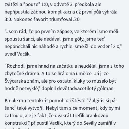
zvítězila "pouze" 1:0, v odvetě 3. předkola ale
nepřipustila žádnou komplikaci a už první půli vyhrála
Gymnastika
3:0. Nakonec favorit triumfoval 5:0.
Házená
"Jsem rád, že po prvním zápase, ve kterém jsme měli
spoustu šancí, ale nedávali jsme góly, jsme teď
Jezdectví
neponechali nic náhodě a rychle jsme šli do vedení 2:0,"
uvedl Vaclík.
Judo
"Rozhodli jsme hned na začátku a neudělali jsme z toho
Krasobruslení
zbytečné drama. A to se hrálo na umělce. Já ji ze
Švýcarska znám, ale pro ostatní kluky to muselo být
Lezení
hodně nezvyklé," doplnil devětadvacetiletý gólman.
Lyže a snowboard
K nule mu tentokrát pomohlo i štěstí. "Žalgiris si pár
šancí také vytvořil. Nebyl tam sice moment, kdy by mi
Moderní pětiboj
zatrnulo, ale je fakt, že dvakrát trefili brankovou
konstrukci," připustil Vaclík, který do Sevilly zamířil v
Motorsport