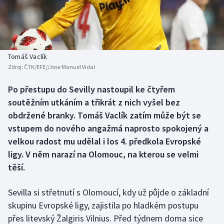
Baseball a softbal
Soutěže
Basketbal
Historické návraty
Biatlon
Aplikace ČT sport
Tomáš Vaclík
Zdroj:
ČTK/EFE//Jose Manuel Vidal
Boby a skeleton
AZ kvíz
Po přestupu do Sevilly nastoupil ke čtyřem
soutěžním utkáním a třikrát z nich vyšel bez
Box
obdržené branky. Tomáš Vaclík zatím může být se
Curling
vstupem do nového angažmá naprosto spokojený a
velkou radost mu udělal i los 4. předkola Evropské
Dostihy
ligy. V něm narazí na Olomouc, na kterou se velmi
těší.
Florbal
Sevilla si střetnutí s Olomoucí, kdy už půjde o základní
Futsal
skupinu Evropské ligy, zajistila po hladkém postupu
přes litevský Žalgiris Vilnius. Před týdnem doma sice
Golf