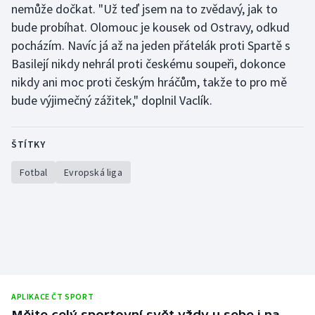
nemůže dočkat. "Už teď jsem na to zvědavý, jak to
Stolní tenis
bude probíhat. Olomouc je kousek od Ostravy, odkud
Triatlon
pocházím. Navíc já až na jeden přátelák proti Spartě s
Basilejí nikdy nehrál proti českému soupeři, dokonce
Veslování
nikdy ani moc proti českým hráčům, takže to pro mě
bude výjimečný zážitek," doplnil Vaclík.
Vodní slalom
Volejbal
ŠTÍTKY
Fotbal
Evropská liga
Ostatní
APLIKACE ČT SPORT
Mějte celý sportovní svět vždy u sebe i na