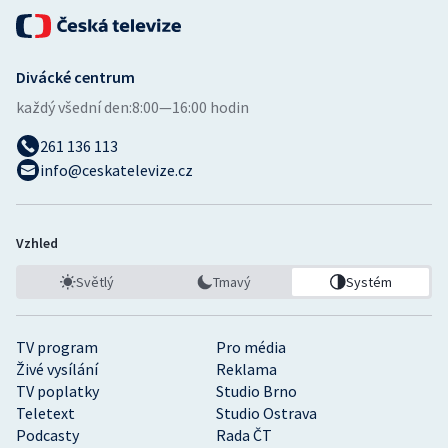
Divácké centrum
každý všední den:
8:00—16:00 hodin
261 136 113
info@ceskatelevize.cz
Vzhled
Světlý
Tmavý
Systém
TV program
Pro média
Živé vysílání
Reklama
TV poplatky
Studio Brno
Teletext
Studio Ostrava
Podcasty
Rada ČT