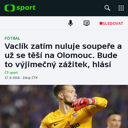
POPULÁRNÍ
SLEDOVAT
Fotbal
FOTBAL
Vaclík zatím nuluje soupeře a
Hokej
už se těší na Olomouc. Bude
to výjimečný zážitek, hlásí
Tenis
ČT sport
Atletika
17. 8. 2018
|
Zdroj:
ČTK
Cyklistika
DALŠÍ SPORTY
Americký fotbal
NEPŘEHLÉDNĚTE