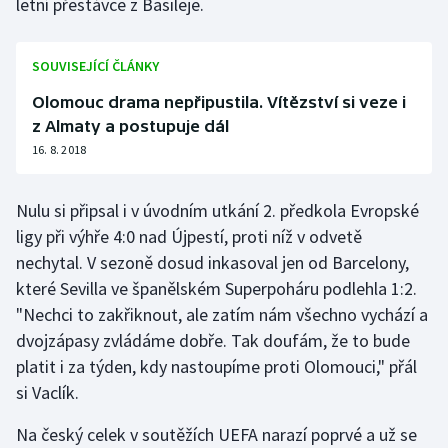
letní přestávce z Basileje.
Olympijské hry
SOUVISEJÍCÍ ČLÁNKY
Parasport
Olomouc drama nepřipustila. Vítězství si veze i
Plavání
z Almaty a postupuje dál
16. 8. 2018
Plážový volejbal
Nulu si připsal i v úvodním utkání 2. předkola Evropské
Ragby
ligy při výhře 4:0 nad Újpestí, proti níž v odvetě
nechytal. V sezoně dosud inkasoval jen od Barcelony,
Rychlobruslení
které Sevilla ve španělském Superpoháru podlehla 1:2.
"Nechci to zakřiknout, ale zatím nám všechno vychází a
Rychlostní kanoistika
dvojzápasy zvládáme dobře. Tak doufám, že to bude
platit i za týden, kdy nastoupíme proti Olomouci," přál
Short track
si Vaclík.
Sportovní střelba
Na český celek v soutěžích UEFA narazí poprvé a už se