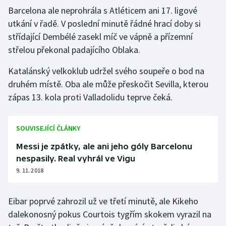
Barcelona ale neprohrála s Atléticem ani 17. ligové
Olympijské hry
utkání v řadě. V poslední minutě řádné hrací doby si
střídající Dembélé zasekl míč ve vápně a přízemní
Parasport
střelou překonal padajícího Oblaka.
Plavání
Katalánský velkoklub udržel svého soupeře o bod na
druhém místě. Oba ale může přeskočit Sevilla, kterou
Plážový volejbal
zápas 13. kola proti Valladolidu teprve čeká.
Ragby
SOUVISEJÍCÍ ČLÁNKY
Rychlobruslení
Messi je zpátky, ale ani jeho góly Barcelonu
nespasily. Real vyhrál ve Vigu
Rychlostní kanoistika
9. 11. 2018
Short track
Eibar poprvé zahrozil už ve třetí minutě, ale Kikeho
Sportovní střelba
dalekonosný pokus Courtois tygřím skokem vyrazil na