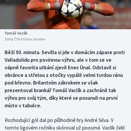
Baseball a softbal
Soutěže
Basketbal
Historické návraty
Biatlon
Aplikace ČT sport
Tomáš Vaclík
Zdroj:
ČTK/Ožana Jaroslav
Boby a skeleton
AZ kvíz
Běží 93. minuta. Sevilla si jde v domácím zápase proti
Valladolidu pro povinnou výhru, ale v tom se ve
Box
vápně favorita utkání zjevil Enes Ünal. Odstavil si
Curling
obránce a střelou z otočky vypálil velmi tvrdou ránu
pod břevno. Brilantním zákrokem se však
Dostihy
prezentoval brankář Tomáš Vaclík a zachránil tak
výhru pro svůj tým, díky které se posunuli na první
Florbal
místo v tabulce.
Futsal
Rozhodující gól dal po půlhodině hry André Silva. V
tomto ligovém ročníku skóroval už poosmé. Vaclík čelil
Golf