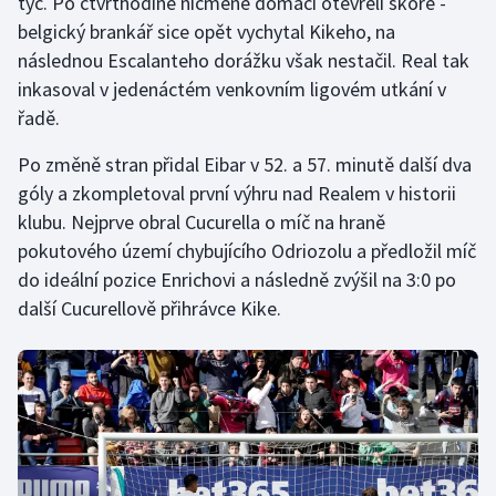
tyč. Po čtvrthodině nicméně domácí otevřeli skóre -
Stolní tenis
belgický brankář sice opět vychytal Kikeho, na
následnou Escalanteho dorážku však nestačil. Real tak
Triatlon
inkasoval v jedenáctém venkovním ligovém utkání v
řadě.
Veslování
Po změně stran přidal Eibar v 52. a 57. minutě další dva
Vodní slalom
góly a zkompletoval první výhru nad Realem v historii
klubu. Nejprve obral Cucurella o míč na hraně
Volejbal
pokutového území chybujícího Odriozolu a předložil míč
do ideální pozice Enrichovi a následně zvýšil na 3:0 po
Ostatní
další Cucurellově přihrávce Kike.