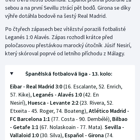
sebou a na první Sevillu ztrácí pět bodů. Girona se díky
výhře dotáhla bodově na šestý Real Madrid.
Po čtyřech zápasech bez vítězství porazili fotbalisté
Leganés 1:0 Alavés. Zápas rozhodl krátce před
poločasovou přestávkou marocký útočník Júsif Nesirí,
který skóroval poprvé od letního příchodu z Málagy.
Španělská fotbalová liga - 13. kolo:
Eibar - Real Madrid 3:0
(16. Escalante, 52. Enrich,
57. Kike),
Leganés - Alavés 1:0
(42. En
Nesirí),
Huesca - Levante 2:2
(23. Rivera, 52.
Etxeita - 45. Roger, 74. Boateng),
Atlético Madrid -
FC Barcelona 1:1
(77. Costa - 90. Dembélé),
Bilbao
- Getafe 1:1
(67. Nolaskoain - 77. Mata).
Sevilla -
Vallaloid 1:0
(30. Silva),
Espaňol - Girona
(74.