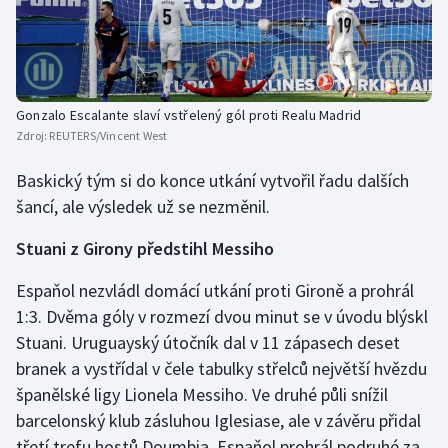
Gonzalo Escalante slaví vstřelený gól proti Realu Madrid
Zdroj:
REUTERS/Vincent West
Baskický tým si do konce utkání vytvořil řadu dalších
šancí, ale výsledek už se nezměnil.
Stuani z Girony předstihl Messiho
Espaňol nezvládl domácí utkání proti Gironě a prohrál
1:3. Dvěma góly v rozmezí dvou minut se v úvodu blýskl
Stuani. Uruguayský útočník dal v 11 zápasech deset
branek a vystřídal v čele tabulky střelců největší hvězdu
španělské ligy Lionela Messiho. Ve druhé půli snížil
barcelonský klub zásluhou Iglesiase, ale v závěru přidal
třetí trefu hostů Doumbia. Espaňol prohrál podruhé za