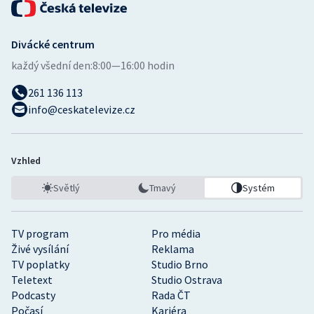
Divácké centrum
každý všední den:
8:00—16:00 hodin
261 136 113
info@ceskatelevize.cz
Vzhled
Světlý
Tmavý
Systém
TV program
Pro média
Živé vysílání
Reklama
TV poplatky
Studio Brno
Teletext
Studio Ostrava
Podcasty
Rada ČT
Počasí
Kariéra