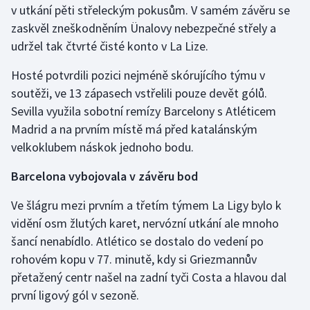
v utkání pěti střeleckým pokusům. V samém závěru se
zaskvěl zneškodněním Ünalovy nebezpečné střely a
Gymnastika
udržel tak čtvrté čisté konto v La Lize.
Házená
Hosté potvrdili pozici nejméně skórujícího týmu v
soutěži, ve 13 zápasech vstřelili pouze devět gólů.
Jezdectví
Sevilla využila sobotní remízy Barcelony s Atléticem
Madrid a na prvním místě má před katalánským
Judo
velkoklubem náskok jednoho bodu.
Krasobruslení
Barcelona vybojovala v závěru bod
Lezení
Ve šlágru mezi prvním a třetím týmem La Ligy bylo k
vidění osm žlutých karet, nervózní utkání ale mnoho
Lyže a snowboard
šancí nenabídlo. Atlético se dostalo do vedení po
rohovém kopu v 77. minutě, kdy si Griezmannův
Moderní pětiboj
přetažený centr našel na zadní tyči Costa a hlavou dal
první ligový gól v sezoně.
Motorsport