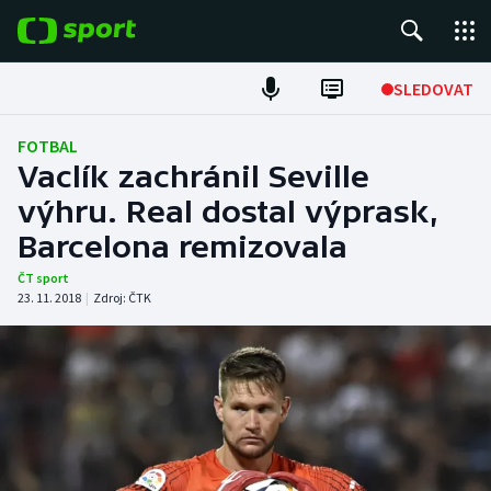
POPULÁRNÍ
SLEDOVAT
Fotbal
FOTBAL
Vaclík zachránil Seville
Hokej
výhru. Real dostal výprask,
Barcelona remizovala
Tenis
ČT sport
Atletika
23. 11. 2018
|
Zdroj:
ČTK
Cyklistika
DALŠÍ SPORTY
Americký fotbal
NEPŘEHLÉDNĚTE