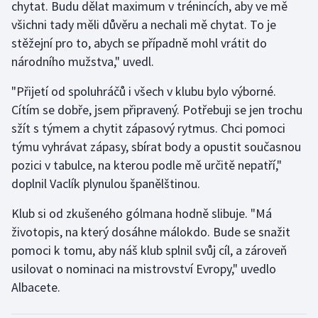
chytat. Budu dělat maximum v trénincích, aby ve mě
Olympijské hry
všichni tady měli důvěru a nechali mě chytat. To je
stěžejní pro to, abych se případně mohl vrátit do
Parasport
národního mužstva," uvedl.
Plavání
"Přijetí od spoluhráčů i všech v klubu bylo výborné.
Cítím se dobře, jsem připravený. Potřebuji se jen trochu
Plážový volejbal
sžít s týmem a chytit zápasový rytmus. Chci pomoci
týmu vyhrávat zápasy, sbírat body a opustit současnou
Ragby
pozici v tabulce, na kterou podle mě určitě nepatří,"
doplnil Vaclík plynulou španělštinou.
Rychlobruslení
Klub si od zkušeného gólmana hodně slibuje. "Má
Rychlostní kanoistika
životopis, na který dosáhne málokdo. Bude se snažit
pomoci k tomu, aby náš klub splnil svůj cíl, a zároveň
Short track
usilovat o nominaci na mistrovství Evropy," uvedlo
Albacete.
Sportovní střelba