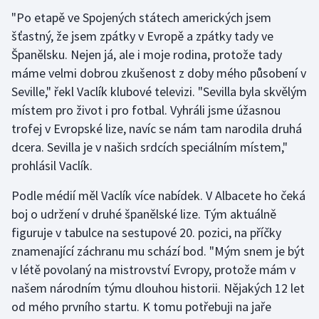
"Po etapě ve Spojených státech amerických jsem
Gymnastika
šťastný, že jsem zpátky v Evropě a zpátky tady ve
Španělsku. Nejen já, ale i moje rodina, protože tady
Házená
máme velmi dobrou zkušenost z doby mého působení v
Seville," řekl Vaclík klubové televizi. "Sevilla byla skvělým
Jezdectví
místem pro život i pro fotbal. Vyhráli jsme úžasnou
trofej v Evropské lize, navíc se nám tam narodila druhá
Judo
dcera. Sevilla je v našich srdcích speciálním místem,"
prohlásil Vaclík.
Krasobruslení
Podle médií měl Vaclík více nabídek. V Albacete ho čeká
Lezení
boj o udržení v druhé španělské lize. Tým aktuálně
figuruje v tabulce na sestupové 20. pozici, na příčky
Lyže a snowboard
znamenající záchranu mu schází bod. "Mým snem je být
v létě povolaný na mistrovství Evropy, protože mám v
Moderní pětiboj
našem národním týmu dlouhou historii. Nějakých 12 let
od mého prvního startu. K tomu potřebuji na jaře
Motorsport