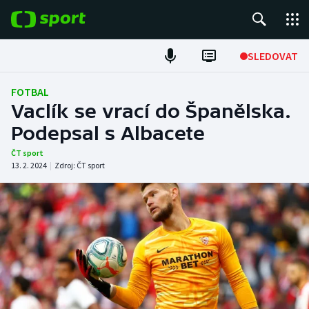
POPULÁRNÍ
SLEDOVAT
Fotbal
FOTBAL
Vaclík se vrací do Španělska.
Hokej
Podepsal s Albacete
Tenis
ČT sport
13. 2. 2024
|
Zdroj:
ČT sport
Atletika
Cyklistika
DALŠÍ SPORTY
Americký fotbal
NEPŘEHLÉDNĚTE