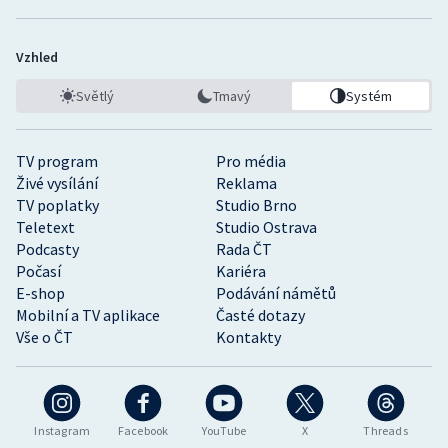
Vzhled
Světlý
Tmavý
Systém
TV program
Pro média
Živé vysílání
Reklama
TV poplatky
Studio Brno
Teletext
Studio Ostrava
Podcasty
Rada ČT
Počasí
Kariéra
E-shop
Podávání námětů
Mobilní a TV aplikace
Časté dotazy
Vše o ČT
Kontakty
Instagram
Facebook
YouTube
X
Threads