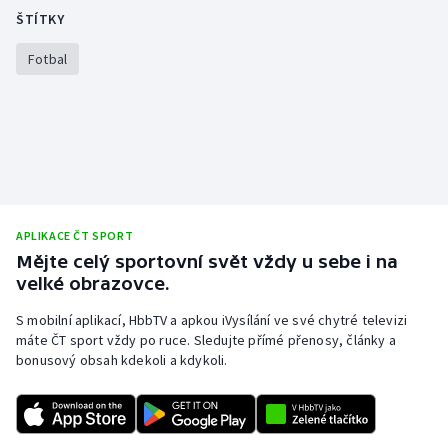
Stolní tenis
ŠTÍTKY
Fotbal
Triatlon
Veslování
Vodní slalom
Volejbal
APLIKACE ČT SPORT
Ostatní
Mějte celý sportovní svět vždy u sebe i na
velké obrazovce.
S mobilní aplikací, HbbTV a apkou iVysílání ve své chytré televizi
máte ČT sport vždy po ruce. Sledujte přímé přenosy, články a
bonusový obsah kdekoli a kdykoli.