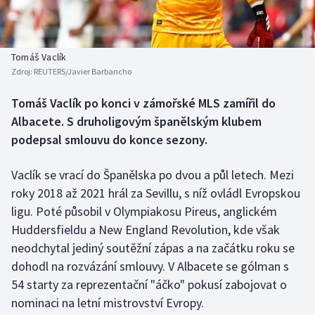
Baseball a softbal
Soutěže
Basketbal
Historické návraty
Tomáš Vaclík
Zdroj:
REUTERS/Javier Barbancho
Biatlon
Aplikace ČT sport
Tomáš Vaclík po konci v zámořské MLS zamířil do
Boby a skeleton
AZ kvíz
Albacete. S druholigovým španělským klubem
podepsal smlouvu do konce sezony.
Box
Vaclík se vrací do Španělska po dvou a půl letech. Mezi
Curling
roky 2018 až 2021 hrál za Sevillu, s níž ovládl Evropskou
ligu. Poté působil v Olympiakosu Pireus, anglickém
Dostihy
Huddersfieldu a New England Revolution, kde však
Florbal
neodchytal jediný soutěžní zápas a na začátku roku se
dohodl na rozvázání smlouvy. V Albacete se gólman s
Futsal
54 starty za reprezentační "áčko" pokusí zabojovat o
nominaci na letní mistrovství Evropy.
Golf