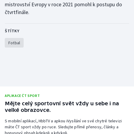
mistrovství Evropy v roce 2021 pomohl k postupu do
Olympijské hry
čtvrtfinále.
Parasport
ŠTÍTKY
Plavání
Fotbal
Plážový volejbal
Ragby
Rychlobruslení
Rychlostní kanoistika
APLIKACE ČT SPORT
Mějte celý sportovní svět vždy u sebe i na
Short track
velké obrazovce.
S mobilní aplikací, HbbTV a apkou iVysílání ve své chytré televizi
Sportovní střelba
máte ČT sport vždy po ruce. Sledujte přímé přenosy, články a
bonusový obsah kdekoli a kdykoli.