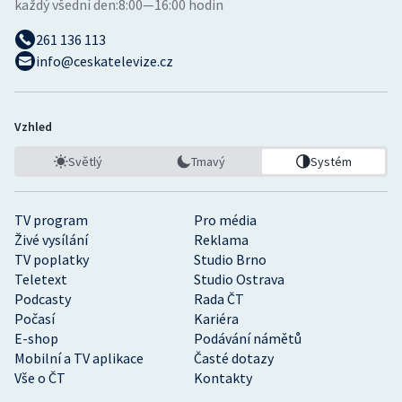
každý všední den:
8:00—16:00 hodin
261 136 113
info@ceskatelevize.cz
Vzhled
Světlý
Tmavý
Systém
TV program
Pro média
Živé vysílání
Reklama
TV poplatky
Studio Brno
Teletext
Studio Ostrava
Podcasty
Rada ČT
Počasí
Kariéra
E-shop
Podávání námětů
Mobilní a TV aplikace
Časté dotazy
Vše o ČT
Kontakty