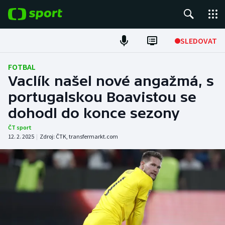
POPULÁRNÍ
SLEDOVAT
Fotbal
FOTBAL
Vaclík našel nové angažmá, s
Hokej
portugalskou Boavistou se
dohodl do konce sezony
Tenis
ČT sport
Atletika
12. 2. 2025
|
Zdroj:
ČTK
,
transfermarkt.com
Cyklistika
DALŠÍ SPORTY
Americký fotbal
NEPŘEHLÉDNĚTE