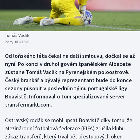
Baseball a softbal
Soutěže
Basketbal
Historické návraty
Biatlon
Aplikace ČT sport
Tomáš Vaclík
Zdroj:
REUTERS
Boby a skeleton
AZ kvíz
Od loňského léta čekal na další smlouvu, dočkal se až
nyní. Po konci v druholigovém španělském Albacete
Box
zůstane Tomáš Vaclík na Pyrenejském poloostrově.
Curling
Český brankář a bývalý reprezentant bude do konce
sezony působit v posledním týmu portugalské ligy
Dostihy
Boavistě. Informoval o tom specializovaný server
transfermarkt.com.
Florbal
Ostravský rodák se mohl upsat Boavistě díky tomu, že
Futsal
Mezinárodní fotbalová federace (FIFA) zrušila klubu
zákaz transferů, který trval pět přestupových oken.
Golf