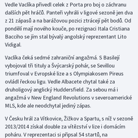
Vedle Vaclíka přivedl celek z Porta pro boj o záchranu
dalších pět hráčů. Panteři vyhráli v ligové sezoně jen dva
Gymnastika
z 21 zápasů a na barážovou pozici ztrácejí pět bodů. Od
pondělí mají nového kouče, po rezignaci Itala Cristiana
Házená
Bacciho se jím stal bývalý angolský reprezentant Lito
Jezdectví
Vidigal.
Vaclíka čeká sedmé zahraniční angažmá. S Basilejí
Judo
vybojoval tři tituly a Švýcarský pohár, se Sevillou
triumfoval v Evropské lize a s Olympiakosem Pireus
Krasobruslení
ovládl řeckou ligu. Vedle Albacete chytal také za
Lezení
druholigový anglický Huddersfield. Za sebou má i
angažmá v New England Revolutions v severoamerické
Lyže a snowboard
MLS, kde ale neodchytal jediný zápas.
Moderní pětiboj
V Česku hrál za Vítkovice, Žižkov a Spartu, s níž v sezoně
2013/2014 získal double za vítězství v lize i domácím
Motorsport
poháru. V reprezentaci si připsal 54 startů, na