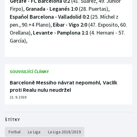
Getafe - FC Barcelona 0:2
(41. Suárez, 49. Júnior
Firpo),
Granada - Leganés 1:0
(28. Puertas),
Espaňol Barcelona - Valladolid 0:2
(25. Míchel z
pen., 90.+4 Plano),
Eibar - Vigo 2:0
(47. Exposito, 60.
Orellana),
Levante - Pamplona 1:1
(4. Hernani - 57.
García),
SOUVISEJÍCÍ ČLÁNKY
Barceloně Messiho návrat nepomohl, Vaclík
proti Realu nulu neudržel
21. 9. 2019
ŠTÍTKY
Fotbal
La Liga
La Liga 2018/2019