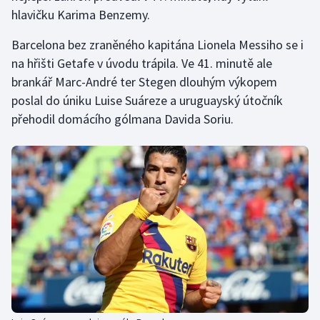
hlavičku Karima Benzemy.
Olympijské hry
Barcelona bez zraněného kapitána Lionela Messiho se i
Parasport
na hřišti Getafe v úvodu trápila. Ve 41. minutě ale
brankář Marc-André ter Stegen dlouhým výkopem
Plavání
poslal do úniku Luise Suáreze a uruguayský útočník
přehodil domácího gólmana Davida Soriu.
Plážový volejbal
Ragby
Rychlobruslení
Rychlostní kanoistika
Short track
Sportovní střelba