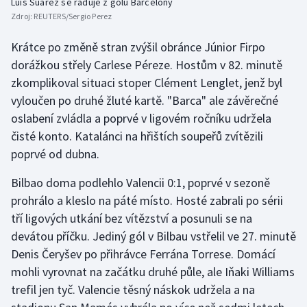
Luis Suárez se raduje z gólu Barcelony
Stolní tenis
Zdroj:
REUTERS/Sergio Perez
Triatlon
Krátce po změně stran zvýšil obránce Júnior Firpo
dorážkou střely Carlese Péreze. Hostům v 82. minutě
Veslování
zkomplikoval situaci stoper Clément Lenglet, jenž byl
vyloučen po druhé žluté kartě. "Barca" ale závěrečné
Vodní slalom
oslabení zvládla a poprvé v ligovém ročníku udržela
čisté konto. Katalánci na hřištích soupeřů zvítězili
Volejbal
poprvé od dubna.
Ostatní
Bilbao doma podlehlo Valencii 0:1, poprvé v sezoně
prohrálo a kleslo na páté místo. Hosté zabrali po sérii
tří ligových utkání bez vítězství a posunuli se na
devátou příčku. Jediný gól v Bilbau vstřelil ve 27. minutě
Denis Čeryšev po přihrávce Ferrána Torrese. Domácí
mohli vyrovnat na začátku druhé půle, ale Iňaki Williams
trefil jen tyč. Valencie těsný náskok udržela a na