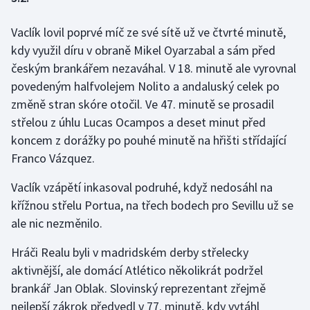
Vaclík lovil poprvé míč ze své sítě už ve čtvrté minutě,
Gymnastika
kdy využil díru v obraně Mikel Oyarzabal a sám před
Házená
českým brankářem nezaváhal. V 18. minutě ale vyrovnal
povedeným halfvolejem Nolito a andaluský celek po
Jezdectví
změně stran skóre otočil. Ve 47. minutě se prosadil
střelou z úhlu Lucas Ocampos a deset minut před
Judo
koncem z dorážky po pouhé minutě na hřišti střídající
Franco Vázquez.
Krasobruslení
Vaclík vzápětí inkasoval podruhé, když nedosáhl na
Lezení
křížnou střelu Portua, na třech bodech pro Sevillu už se
ale nic nezměnilo.
Lyže a snowboard
Hráči Realu byli v madridském derby střelecky
Moderní pětiboj
aktivnější, ale domácí Atlético několikrát podržel
brankář Jan Oblak. Slovinský reprezentant zřejmě
Motorsport
nejlepší zákrok předvedl v 77. minutě, kdy vytáhl