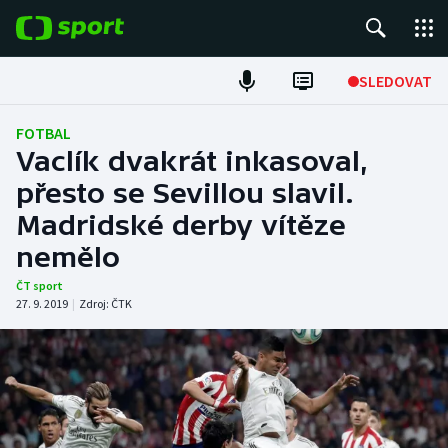
POPULÁRNÍ
SLEDOVAT
Fotbal
FOTBAL
Vaclík dvakrát inkasoval,
Hokej
přesto se Sevillou slavil.
Madridské derby vítěze
Tenis
nemělo
Atletika
ČT sport
27. 9. 2019
|
Zdroj:
ČTK
Cyklistika
DALŠÍ SPORTY
Americký fotbal
NEPŘEHLÉDNĚTE