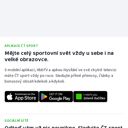
APLIKACE ČT SPORT
Mějte celý sportovní svět vždy u sebe i na
velké obrazovce.
S mobilní aplikací, HbbTV a apkou iVysílání ve své chytré televizi
máte ČT sport vždy po ruce. Sledujte přímé přenosy, články a
bonusový obsah kdekoli a kdykoli.
SOCIÁLNÍ SÍTĚ
Odteď vám už nic neunikne. Sledujte ČT sport