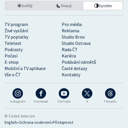
Světlý
Tmavý
Systém
TV program
Pro média
Živé vysílání
Reklama
TV poplatky
Studio Brno
Teletext
Studio Ostrava
Podcasty
Rada ČT
Počasí
Kariéra
E-shop
Podávání námětů
Mobilní a TV aplikace
Časté dotazy
Vše o ČT
Kontakty
Instagram
Facebook
YouTube
X
Threads
© Česká televize
•
•
English
Ochrana soukromí
Přístupnost