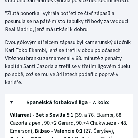
stadionu San Mamés vyhrála po více než sedmi letech.
"Žlutá ponorka" vyhrála potřetí ze čtyř zápasů a
posunula se na páté místo tabulky tři body za vedoucí
Real Madrid, jenž má utkání k dobru.
Dvougólovým střelcem zápasu byl kamerunský útočník
Karl Toko Ekambi, jenž se trefil v obou poločasech.
Vítěznou branku zaznamenal v 68. minutě z penalty
kapitán Santi Cazorla a trefil se v třetím ligovém duelu
po sobě, což se mu ve 34 letech podařilo poprvé v
kariéře.
Španělská fotbalová liga - 7. kolo:
Villarreal - Betis Sevilla 5:1
(39. a 76. Ekambi, 68.
Cazorla z pen., 90.+2 Gerard, 90.+4 Chukwueze - 48.
Emerson),
Bilbao - Valencie 0:1
(27. Čeryšev),