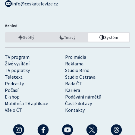
info@ceskatelevize.cz
Vzhled
Světlý
Tmavý
Systém
TV program
Pro média
Živé vysílání
Reklama
TV poplatky
Studio Brno
Teletext
Studio Ostrava
Podcasty
Rada ČT
Počasí
Kariéra
E-shop
Podávání námětů
Mobilní a TV aplikace
Časté dotazy
Vše o ČT
Kontakty