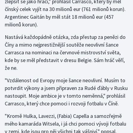
zlepšit se jako hráči," prohlásil Carrasco, který by měl
čínský celek vyjít na 30 milionů eur (761 milionů korun).
Olympijské hry
Argentinec Gaitán by měl stát 18 milionů eur (457
Parasport
milionů korun).
Nastává každopádně otázka, zda přestup za penězi do
Plavání
Číny a mimo nejprestižnější soutěže neovlivní šance
Plážový volejbal
Carrasca na nominaci na červnové mistrovství světa,
kde by se měl představit v dresu Belgie. Sám hráč věří,
Ragby
že ne.
"Vzdálenost od Evropy moje šance neovlivní. Musím to
Rychlobruslení
potvrdit výkony a jsem připraven za Rudé ďábly v Rusku
Rychlostní kanoistika
nastoupit. Moje ambice je v tomto neměnná," prohlásil
Carrasco, který chce pomoci i rozvoji fotbalu v Číně.
Short track
"Kromě Hulka, Lavezzi, (Fabia) Capella a samozřejmě
Sportovní střelba
mého kamaráda Witsela, i já chci pomoci vývoji fotbalu
v zemi, kde jsou pro něj všichni tak vášniví," popsal.