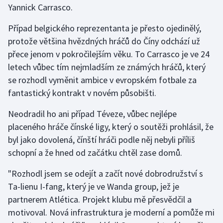
Yannick Carrasco.
Gymnastika
Případ belgického reprezentanta je přesto ojedinělý,
protože většina hvězdných hráčů do Číny odchází už
Házená
přece jenom v pokročilejším věku. To Carrasco je ve 24
letech vůbec tím nejmladším ze známých hráčů, který
Jezdectví
se rozhodl vyměnit ambice v evropském fotbale za
fantastický kontrakt v novém působišti.
Judo
Neodradil ho ani případ Téveze, vůbec nejlépe
Krasobruslení
placeného hráče čínské ligy, který o soutěži prohlásil, že
byl jako dovolená, čínští hráči podle něj nebyli příliš
Lezení
schopní a že hned od začátku chtěl zase domů.
Lyže a snowboard
"Rozhodl jsem se odejít a začít nové dobrodružství s
Ta-lienu I-fang, který je ve Wanda group, jež je
Moderní pětiboj
partnerem Atlética. Projekt klubu mě přesvědčil a
motivoval. Nová infrastruktura je moderní a pomůže mi
Motorsport