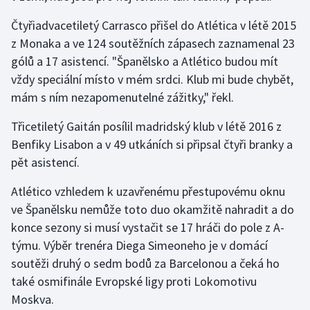
Stolní tenis
Čtyřiadvacetiletý Carrasco přišel do Atlética v létě 2015
z Monaka a ve 124 soutěžních zápasech zaznamenal 23
Triatlon
gólů a 17 asistencí. "Španělsko a Atlético budou mít
Veslování
vždy speciální místo v mém srdci. Klub mi bude chybět,
mám s ním nezapomenutelné zážitky," řekl.
Vodní slalom
Třicetiletý Gaitán posílil madridský klub v létě 2016 z
Volejbal
Benfiky Lisabon a v 49 utkáních si připsal čtyři branky a
pět asistencí.
Ostatní
Atlético vzhledem k uzavřenému přestupovému oknu
ve Španělsku nemůže toto duo okamžitě nahradit a do
konce sezony si musí vystačit se 17 hráči do pole z A-
týmu. Výběr trenéra Diega Simeoneho je v domácí
soutěži druhý o sedm bodů za Barcelonou a čeká ho
také osmifinále Evropské ligy proti Lokomotivu
Moskva.