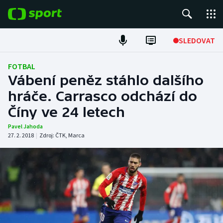
POPULÁRNÍ
SLEDOVAT
Fotbal
FOTBAL
Vábení peněz stáhlo dalšího
Hokej
hráče. Carrasco odchází do
Číny ve 24 letech
Tenis
Pavel Jahoda
Atletika
27. 2. 2018
|
Zdroj:
ČTK
,
Marca
Cyklistika
DALŠÍ SPORTY
Americký fotbal
NEPŘEHLÉDNĚTE