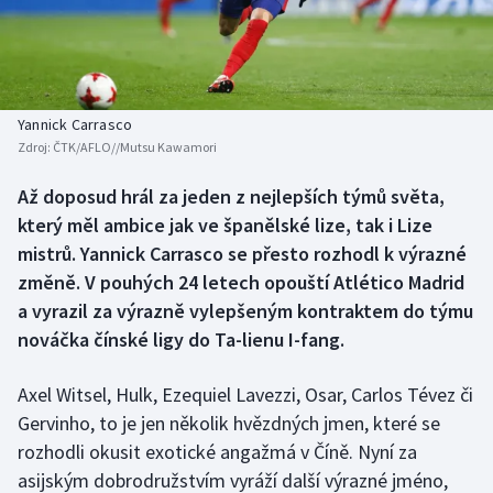
Baseball a softbal
Soutěže
Basketbal
Historické návraty
Biatlon
Aplikace ČT sport
Yannick Carrasco
Zdroj:
ČTK/AFLO//Mutsu Kawamori
Boby a skeleton
AZ kvíz
Až doposud hrál za jeden z nejlepších týmů světa,
který měl ambice jak ve španělské lize, tak i Lize
Box
mistrů. Yannick Carrasco se přesto rozhodl k výrazné
Curling
změně. V pouhých 24 letech opouští Atlético Madrid
a vyrazil za výrazně vylepšeným kontraktem do týmu
Dostihy
nováčka čínské ligy do Ta-lienu I-fang.
Florbal
Axel Witsel, Hulk, Ezequiel Lavezzi, Osar, Carlos Tévez či
Gervinho, to je jen několik hvězdných jmen, které se
Futsal
rozhodli okusit exotické angažmá v Číně. Nyní za
asijským dobrodružstvím vyráží další výrazné jméno,
Golf