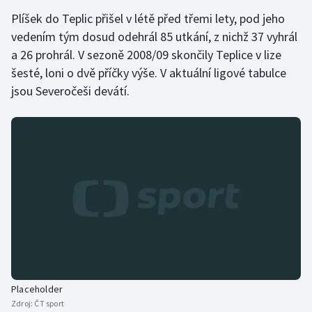
Plíšek do Teplic přišel v létě před třemi lety, pod jeho
Olympijské hry
vedením tým dosud odehrál 85 utkání, z nichž 37 vyhrál
a 26 prohrál. V sezoně 2008/09 skončily Teplice v lize
Parasport
šesté, loni o dvě příčky výše. V aktuální ligové tabulce
Plavání
jsou Severočeši devátí.
Plážový volejbal
Ragby
Rychlobruslení
Rychlostní kanoistika
Short track
Sportovní střelba
Placeholder
Zdroj:
ČT sport