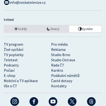
info@ceskatelevize.cz
Vzhled
Světlý
Tmavý
Systém
TV program
Pro média
Živé vysílání
Reklama
TV poplatky
Studio Brno
Teletext
Studio Ostrava
Podcasty
Rada ČT
Počasí
Kariéra
E-shop
Podávání námětů
Mobilní a TV aplikace
Časté dotazy
Vše o ČT
Kontakty