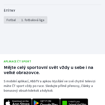
Stolní tenis
ŠTÍTKY
Triatlon
Fotbal
1. fotbalová liga
Veslování
Vodní slalom
Volejbal
Ostatní
APLIKACE ČT SPORT
Mějte celý sportovní svět vždy u sebe i na
velké obrazovce.
S mobilní aplikací, HbbTV a apkou iVysílání ve své chytré televizi
máte ČT sport vždy po ruce. Sledujte přímé přenosy, články a
bonusový obsah kdekoli a kdykoli.