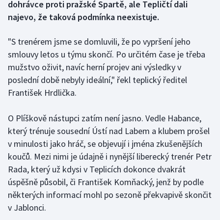
dohrávce proti pražské Spartě, ale Tepličtí dali
najevo, že taková podmínka neexistuje.
Gymnastika
"S trenérem jsme se domluvili, že po vypršení jeho
Házená
smlouvy letos u týmu skončí. Po určitém čase je třeba
mužstvo oživit, navíc herní projev ani výsledky v
Jezdectví
poslední době nebyly ideální," řekl teplický ředitel
František Hrdlička.
Judo
Krasobruslení
O Plíškově nástupci zatím není jasno. Vedle Habance,
který trénuje sousední Ústí nad Labem a klubem prošel
Lezení
v minulosti jako hráč, se objevují i jména zkušenějších
koučů. Mezi nimi je údajně i nynější liberecký trenér Petr
Lyže a snowboard
Rada, který už kdysi v Teplicích dokonce dvakrát
úspěšně působil, či František Komňacký, jenž by podle
Moderní pětiboj
některých informací mohl po sezoně překvapivě skončit
v Jablonci.
Motorsport