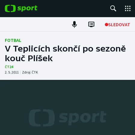
POPULÁRNÍ
SLEDOVAT
Fotbal
FOTBAL
V Teplicích skončí po sezoně
Hokej
kouč Plíšek
Tenis
ČT24
2. 5. 2011
|
Zdroj:
ČTK
Atletika
Cyklistika
DALŠÍ SPORTY
Americký fotbal
NEPŘEHLÉDNĚTE