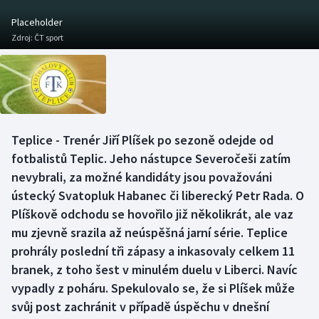
Baseball a softbal
Soutěže
Placeholder
Zdroj:
ČT sport
Basketbal
Historické návraty
Biatlon
Aplikace ČT sport
Boby a skeleton
AZ kvíz
Teplice - Trenér Jiří Plíšek po sezoně odejde od
Box
fotbalistů Teplic. Jeho nástupce Severočeši zatím
nevybrali, za možné kandidáty jsou považováni
Curling
ústecký Svatopluk Habanec či liberecký Petr Rada. O
Plíškově odchodu se hovořilo již několikrát, ale vaz
Dostihy
mu zjevně srazila až neúspěšná jarní série. Teplice
Florbal
prohrály poslední tři zápasy a inkasovaly celkem 11
branek, z toho šest v minulém duelu v Liberci. Navíc
Futsal
vypadly z poháru. Spekulovalo se, že si Plíšek může
svůj post zachránit v případě úspěchu v dnešní
Golf