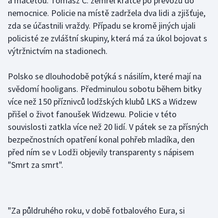
a mačetou. Tomasz C. zemřel krátce po převozu do
nemocnice. Policie na místě zadržela dva lidi a zjišťuje,
Gymnastika
zda se účastnili vraždy. Případu se kromě jiných ujali
policisté ze zvláštní skupiny, která má za úkol bojovat s
Házená
výtržnictvím na stadionech.
Jezdectví
Polsko se dlouhodobě potýká s násilím, které mají na
svědomí hooligans. Předminulou sobotu během bitky
Judo
více než 150 příznivců lodžských klubů LKS a Widzew
přišel o život fanoušek Widzewu. Policie v této
Krasobruslení
souvislosti zatkla více než 20 lidí. V pátek se za přísných
bezpečnostních opatření konal pohřeb mladíka, den
Lezení
před ním se v Lodži objevily transparenty s nápisem
Lyže a snowboard
"Smrt za smrt".
Moderní pětiboj
Motorsport
"Za půldruhého roku, v době fotbalového Eura, si