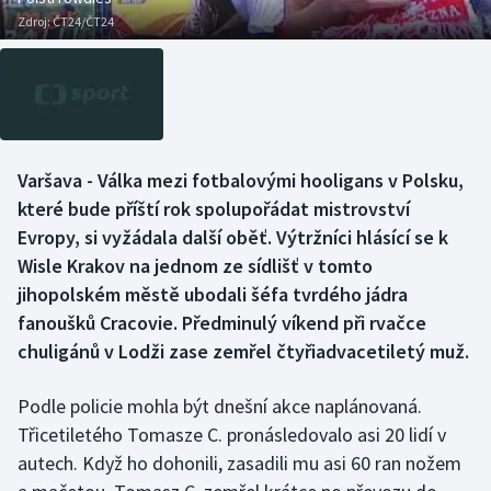
Baseball a softbal
Soutěže
Zdroj:
ČT24/ČT24
Basketbal
Historické návraty
Biatlon
Aplikace ČT sport
Boby a skeleton
AZ kvíz
Varšava - Válka mezi fotbalovými hooligans v Polsku,
které bude příští rok spolupořádat mistrovství
Box
Evropy, si vyžádala další oběť. Výtržníci hlásící se k
Wisle Krakov na jednom ze sídlišť v tomto
Curling
jihopolském městě ubodali šéfa tvrdého jádra
fanoušků Cracovie. Předminulý víkend při rvačce
Dostihy
chuligánů v Lodži zase zemřel čtyřiadvacetiletý muž.
Florbal
Podle policie mohla být dnešní akce naplánovaná.
Třicetiletého Tomasze C. pronásledovalo asi 20 lidí v
Futsal
autech. Když ho dohonili, zasadili mu asi 60 ran nožem
Golf