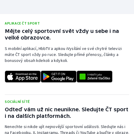
Stolní tenis
Triatlon
APLIKACE ČT SPORT
Mějte celý sportovní svět vždy u sebe i na
Veslování
velké obrazovce.
Vodní slalom
S mobilní aplikací, HbbTV a apkou iVysílání ve své chytré televizi
máte ČT sport vždy po ruce. Sledujte přímé přenosy, články a
bonusový obsah kdekoli a kdykoli.
Volejbal
Ostatní
SOCIÁLNÍ SÍTĚ
Odteď vám už nic neunikne. Sledujte ČT sport
i na dalších platformách.
Nenechte si nikde ujít nejnovější sportovní události. Sledujte nás i
na Facebooku, X, Instagramu, Threads či YouTube a buďte v obraze.