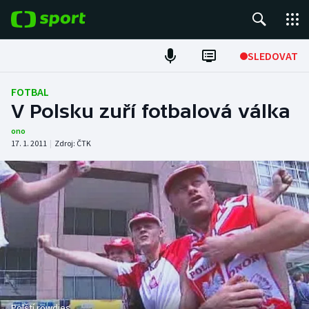
POPULÁRNÍ
SLEDOVAT
Fotbal
FOTBAL
V Polsku zuří fotbalová válka
Hokej
ono
17. 1. 2011
|
Zdroj:
ČTK
Tenis
Atletika
Cyklistika
DALŠÍ SPORTY
Americký fotbal
NEPŘEHLÉDNĚTE
Polští rowdies