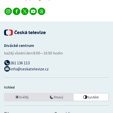
Divácké centrum
každý všední den:
8:00—16:00 hodin
261 136 113
info@ceskatelevize.cz
Vzhled
Světlý
Tmavý
Systém