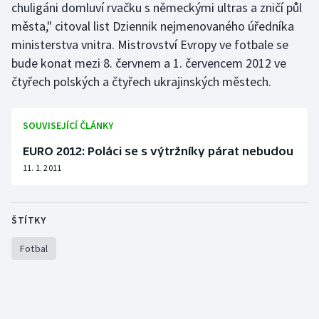
chuligáni domluví rvačku s německými ultras a zničí půl
Olympijské hry
města," citoval list Dziennik nejmenovaného úředníka
ministerstva vnitra. Mistrovství Evropy ve fotbale se
Parasport
bude konat mezi 8. červnem a 1. červencem 2012 ve
čtyřech polských a čtyřech ukrajinských městech.
Plavání
Plážový volejbal
SOUVISEJÍCÍ ČLÁNKY
EURO 2012: Poláci se s výtržníky párat nebudou
Ragby
11. 1. 2011
Rychlobruslení
ŠTÍTKY
Rychlostní kanoistika
Fotbal
Short track
Sportovní střelba