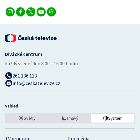
Divácké centrum
každý všední den:
8:00—16:00 hodin
261 136 113
info@ceskatelevize.cz
Vzhled
Světlý
Tmavý
Systém
TV program
Pro média