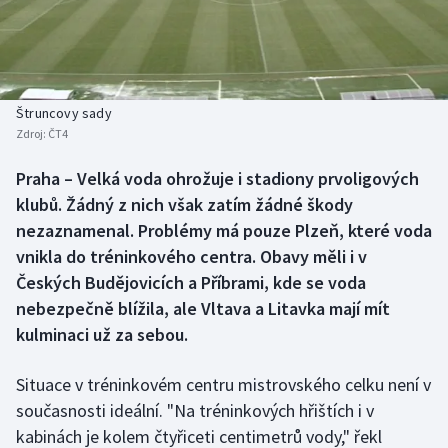
Baseball a softbal
Soutěže
Basketbal
Historické návraty
Biatlon
Aplikace ČT sport
Štruncovy sady
Zdroj:
ČT4
Boby a skeleton
AZ kvíz
Praha – Velká voda ohrožuje i stadiony prvoligových
klubů. Žádný z nich však zatím žádné škody
Box
nezaznamenal. Problémy má pouze Plzeň, které voda
Curling
vnikla do tréninkového centra. Obavy měli i v
Českých Budějovicích a Příbrami, kde se voda
Dostihy
nebezpečně blížila, ale Vltava a Litavka mají mít
kulminaci už za sebou.
Florbal
Situace v tréninkovém centru mistrovského celku není v
Futsal
současnosti ideální. "Na tréninkových hřištích i v
kabinách je kolem čtyřiceti centimetrů vody," řekl
Golf