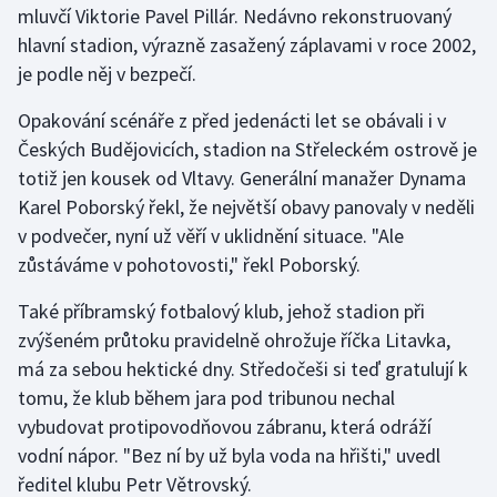
mluvčí Viktorie Pavel Pillár. Nedávno rekonstruovaný
hlavní stadion, výrazně zasažený záplavami v roce 2002,
Gymnastika
je podle něj v bezpečí.
Házená
Opakování scénáře z před jedenácti let se obávali i v
Českých Budějovicích, stadion na Střeleckém ostrově je
Jezdectví
totiž jen kousek od Vltavy. Generální manažer Dynama
Karel Poborský řekl, že největší obavy panovaly v neděli
Judo
v podvečer, nyní už věří v uklidnění situace. "Ale
zůstáváme v pohotovosti," řekl Poborský.
Krasobruslení
Také příbramský fotbalový klub, jehož stadion při
Lezení
zvýšeném průtoku pravidelně ohrožuje říčka Litavka,
má za sebou hektické dny. Středočeši si teď gratulují k
Lyže a snowboard
tomu, že klub během jara pod tribunou nechal
Moderní pětiboj
vybudovat protipovodňovou zábranu, která odráží
vodní nápor. "Bez ní by už byla voda na hřišti," uvedl
Motorsport
ředitel klubu Petr Větrovský.