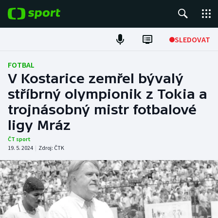
POPULÁRNÍ
SLEDOVAT
ME v atletice
FOTBAL
V Kostarice zemřel bývalý
ME v plavání
stříbrný olympionik z Tokia a
trojnásobný mistr fotbalové
Fotbal
ligy Mráz
Hokej
ČT sport
19. 5. 2024
|
Zdroj:
ČTK
Tenis
DALŠÍ SPORTY
Americký fotbal
NEPŘEHLÉDNĚTE