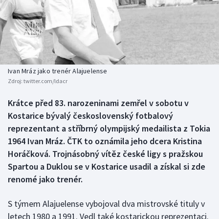
Atletika
Soutěže
Baseball a softbal
Historické návraty
Basketbal
Aplikace ČT sport
Ivan Mráz jako trenér Alajuelense
Biatlon
AZ kvíz
Zdroj:
twitter.com/ldacr
Boby a skeleton
Krátce před 83. narozeninami zemřel v sobotu v
Kostarice bývalý československý fotbalový
Box
reprezentant a stříbrný olympijský medailista z Tokia
1964 Ivan Mráz. ČTK to oznámila jeho dcera Kristina
Curling
Horáčková. Trojnásobný vítěz české ligy s pražskou
Spartou a Duklou se v Kostarice usadil a získal si zde
Cyklistika
renomé jako trenér.
Dostihy
S týmem Alajuelense vybojoval dva mistrovské tituly v
letech 1980 a 1991. Vedl také kostarickou reprezentaci.
Florbal