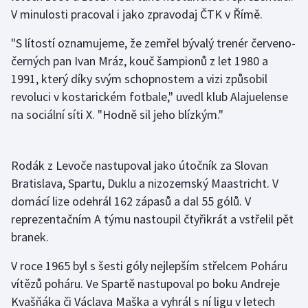
V minulosti pracoval i jako zpravodaj ČTK v Římě.
Futsal
"S lítostí oznamujeme, že zemřel bývalý trenér červeno-
černých pan Ivan Mráz, kouč šampionů z let 1980 a
Golf
1991, který díky svým schopnostem a vizi způsobil
revoluci v kostarickém fotbale," uvedl klub Alajuelense
Gymnastika
na sociální síti X. "Hodně sil jeho blízkým."
Házená
Jezdectví
Rodák z Levoče nastupoval jako útočník za Slovan
Bratislava, Spartu, Duklu a nizozemský Maastricht. V
Judo
domácí lize odehrál 162 zápasů a dal 55 gólů. V
reprezentačním A týmu nastoupil čtyřikrát a vstřelil pět
Krasobruslení
branek.
Lezení
V roce 1965 byl s šesti góly nejlepším střelcem Poháru
vítězů poháru. Ve Spartě nastupoval po boku Andreje
Lyže a snowboard
Kvašňáka či Václava Maška a vyhrál s ní ligu v letech