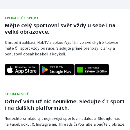
Short track
Sportovní střelba
APLIKACE ČT SPORT
Mějte celý sportovní svět vždy u sebe i na
velké obrazovce.
Stolní tenis
S mobilní aplikací, HbbTV a apkou iVysílání ve své chytré televizi
Triatlon
máte ČT sport vždy po ruce. Sledujte přímé přenosy, články a
bonusový obsah kdekoli a kdykoli.
Veslování
Vodní slalom
Volejbal
SOCIÁLNÍ SÍTĚ
Odteď vám už nic neunikne. Sledujte ČT sport
Ostatní
i na dalších platformách.
Nenechte si nikde ujít nejnovější sportovní události. Sledujte nás i
na Facebooku, X, Instagramu, Threads či YouTube a buďte v obraze.