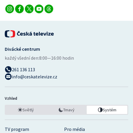
Divácké centrum
každý všední den:
8:00—16:00 hodin
261 136 113
info@ceskatelevize.cz
Vzhled
Světlý
Tmavý
Systém
TV program
Pro média