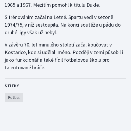
1965 a 1967. Mezitím pomohl k titulu Dukle.
Moderní pětiboj
S trénováním začal na Letné. Spartu vedl v sezoně
Motorsport
1974/75, v níž sestoupila. Na konci soutěže u pádu do
druhé ligy však už nebyl.
Olympijské hry
V závěru 70. let minulého století začal koučovat v
Parasport
Kostarice, kde si udělal jméno. Později v zemi působil i
jako funkcionář a také řídil fotbalovou školu pro
Plavání
talentované hráče.
Plážový volejbal
ŠTÍTKY
Ragby
Fotbal
Rychlobruslení
Rychlostní kanoistika