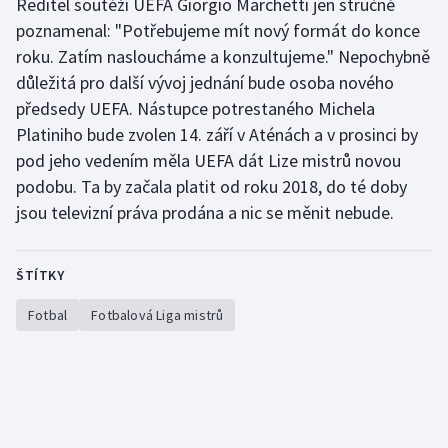
Ředitel soutěží UEFA Giorgio Marchetti jen stručně
Stolní tenis
poznamenal: "Potřebujeme mít nový formát do konce
roku. Zatím nasloucháme a konzultujeme." Nepochybně
Triatlon
důležitá pro další vývoj jednání bude osoba nového
předsedy UEFA. Nástupce potrestaného Michela
Veslování
Platiniho bude zvolen 14. září v Aténách a v prosinci by
Vodní slalom
pod jeho vedením měla UEFA dát Lize mistrů novou
podobu. Ta by začala platit od roku 2018, do té doby
Volejbal
jsou televizní práva prodána a nic se měnit nebude.
Ostatní
ŠTÍTKY
Fotbal
Fotbalová Liga mistrů