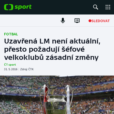
POPULÁRNÍ
SLEDOVAT
Fotbal
FOTBAL
Uzavřená LM není aktuální,
Hokej
přesto požadují šéfové
velkoklubů zásadní změny
Tenis
ČT sport
Atletika
31. 5. 2016
|
Zdroj:
ČTK
Cyklistika
DALŠÍ SPORTY
Americký fotbal
NEPŘEHLÉDNĚTE