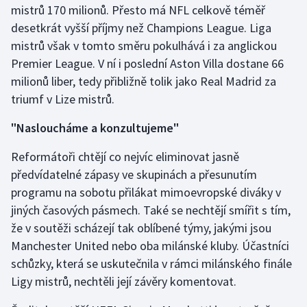
mistrů 170 milionů. Přesto má NFL celkově téměř
Olympijské hry
desetkrát vyšší příjmy než Champions League. Liga
mistrů však v tomto směru pokulhává i za anglickou
Parasport
Premier League. V ní i poslední Aston Villa dostane 66
milionů liber, tedy přibližně tolik jako Real Madrid za
Plavání
triumf v Lize mistrů.
Plážový volejbal
"Nasloucháme a konzultujeme"
Ragby
Reformátoři chtějí co nejvíc eliminovat jasně
předvídatelné zápasy ve skupinách a přesunutím
Rychlobruslení
programu na sobotu přilákat mimoevropské diváky v
jiných časových pásmech. Také se nechtějí smířit s tím,
Rychlostní kanoistika
že v soutěži scházejí tak oblíbené týmy, jakými jsou
Manchester United nebo oba milánské kluby. Účastníci
Short track
schůzky, která se uskutečnila v rámci milánského finále
Ligy mistrů, nechtěli její závěry komentovat.
Sportovní střelba