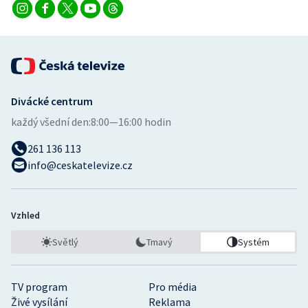
Divácké centrum
každý všední den:
8:00—16:00 hodin
261 136 113
info@ceskatelevize.cz
Vzhled
Světlý
Tmavý
Systém
TV program
Pro média
Živé vysílání
Reklama