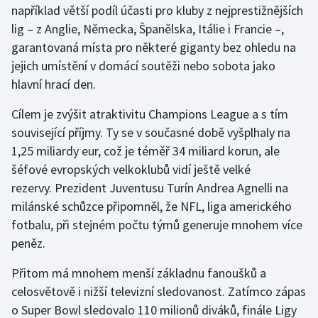
například větší podíl účasti pro kluby z nejprestižnějších
lig – z Anglie, Německa, Španělska, Itálie i Francie –,
Gymnastika
garantovaná místa pro některé giganty bez ohledu na
jejich umístění v domácí soutěži nebo sobota jako
Házená
hlavní hrací den.
Jezdectví
Cílem je zvýšit atraktivitu Champions League a s tím
související příjmy. Ty se v současné době vyšplhaly na
Judo
1,25 miliardy eur, což je téměř 34 miliard korun, ale
šéfové evropských velkoklubů vidí ještě velké
Krasobruslení
rezervy. Prezident Juventusu Turín Andrea Agnelli na
Lezení
milánské schůzce připomněl, že NFL, liga amerického
fotbalu, při stejném počtu týmů generuje mnohem více
Lyže a snowboard
peněz.
Moderní pětiboj
Přitom má mnohem menší základnu fanoušků a
celosvětově i nižší televizní sledovanost. Zatímco zápas
Motorsport
o Super Bowl sledovalo 110 milionů diváků, finále Ligy