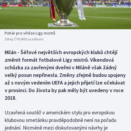
Baseball a softbal
Soutěže
Basketbal
Historické návraty
Biatlon
Aplikace ČT sport
Pohár pro vítěze Ligy mistrů
Zdroj:
ČTK/AP/Luca Bruno
Boby a skeleton
AZ kvíz
Milán - Šéfové největších evropských klubů chtějí
změnit formát fotbalové Ligy mistrů. Víkendová
Box
schůzka za zavřenými dveřmi v Miláně však žádný
Curling
velký posun nepřinesla. Změny zřejmě budou spojeny
až s novým vedením UEFA a jejich přijetí lze očekávat
Dostihy
v prosinci. Do života by pak měly být uvedeny v roce
2018.
Florbal
Uzavřená soutěž v americkém stylu pro evropskou
Futsal
klubovou smetánku pravděpodobně není na pořadu
jednání. Nicméně mezi diskutovanými návrhy je
Golf