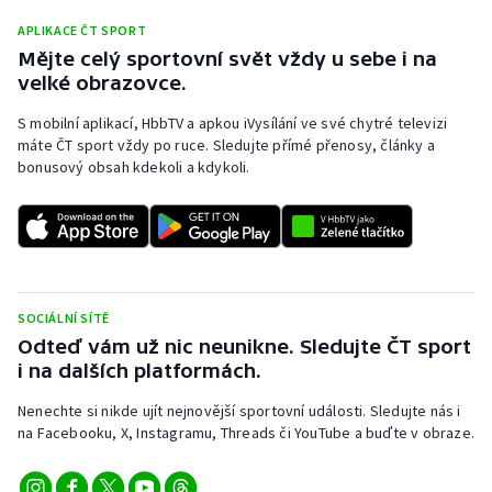
Olympijské hry
APLIKACE ČT SPORT
Mějte celý sportovní svět vždy u sebe i na
velké obrazovce.
Parasport
S mobilní aplikací, HbbTV a apkou iVysílání ve své chytré televizi
Plavání
máte ČT sport vždy po ruce. Sledujte přímé přenosy, články a
bonusový obsah kdekoli a kdykoli.
Plážový volejbal
Ragby
Rychlobruslení
SOCIÁLNÍ SÍTĚ
Odteď vám už nic neunikne. Sledujte ČT sport
Rychlostní kanoistika
i na dalších platformách.
Short track
Nenechte si nikde ujít nejnovější sportovní události. Sledujte nás i
na Facebooku, X, Instagramu, Threads či YouTube a buďte v obraze.
Sportovní střelba