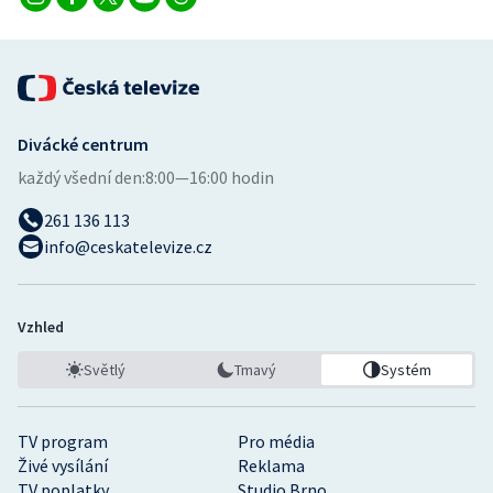
Stolní tenis
Triatlon
Veslování
Divácké centrum
Vodní slalom
každý všední den:
8:00—16:00 hodin
261 136 113
Volejbal
info@ceskatelevize.cz
Ostatní
Vzhled
Světlý
Tmavý
Systém
TV program
Pro média
Živé vysílání
Reklama
TV poplatky
Studio Brno