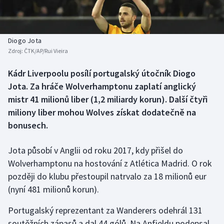
Baseball a softbal
Soutěže
Basketbal
Historické návraty
Diogo Jota
Zdroj:
ČTK/AP/Rui Vieira
Biatlon
Aplikace ČT sport
Kádr Liverpoolu posílí portugalský útočník Diogo
Boby a skeleton
AZ kvíz
Jota. Za hráče Wolverhamptonu zaplatí anglický
mistr 41 milionů liber (1,2 miliardy korun). Další čtyři
Box
miliony liber mohou Wolves získat dodatečně na
bonusech.
Curling
Jota působí v Anglii od roku 2017, kdy přišel do
Dostihy
Wolverhamptonu na hostování z Atlética Madrid. O rok
Florbal
později do klubu přestoupil natrvalo za 18 milionů eur
(nyní 481 milionů korun).
Futsal
Portugalský reprezentant za Wanderers odehrál 131
soutěžních zápasů a dal 44 gólů. Na Anfieldu podepsal
Golf