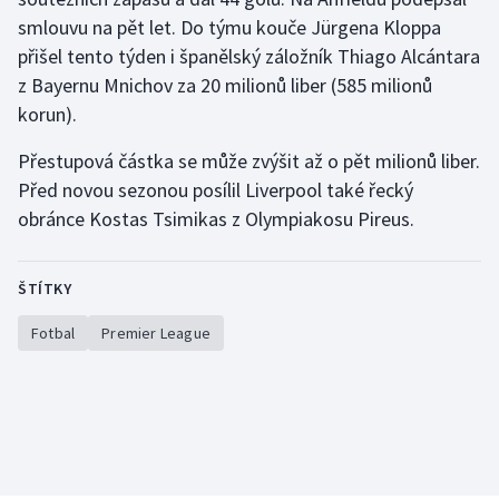
smlouvu na pět let. Do týmu kouče Jürgena Kloppa
Gymnastika
přišel tento týden i španělský záložník Thiago Alcántara
z Bayernu Mnichov za 20 milionů liber (585 milionů
Házená
korun).
Jezdectví
Přestupová částka se může zvýšit až o pět milionů liber.
Před novou sezonou posílil Liverpool také řecký
Judo
obránce Kostas Tsimikas z Olympiakosu Pireus.
Krasobruslení
ŠTÍTKY
Lezení
Fotbal
Premier League
Lyže a snowboard
Moderní pětiboj
Motorsport