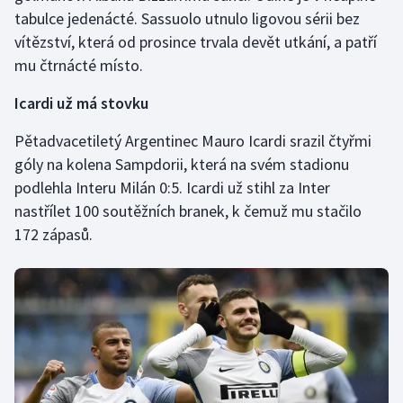
Short track
tabulce jedenácté. Sassuolo utnulo ligovou sérii bez
vítězství, která od prosince trvala devět utkání, a patří
Sportovní střelba
mu čtrnácté místo.
Stolní tenis
Icardi už má stovku
Pětadvacetiletý Argentinec Mauro Icardi srazil čtyřmi
Triatlon
góly na kolena Sampdorii, která na svém stadionu
Veslování
podlehla Interu Milán 0:5. Icardi už stihl za Inter
nastřílet 100 soutěžních branek, k čemuž mu stačilo
Vodní slalom
172 zápasů.
Volejbal
Ostatní