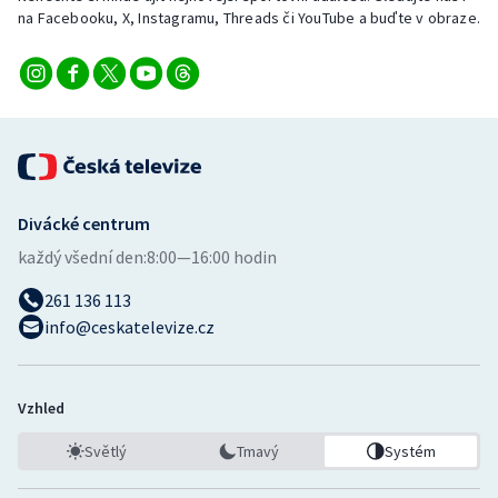
na Facebooku, X, Instagramu, Threads či YouTube a buďte v obraze.
Divácké centrum
každý všední den:
8:00—16:00 hodin
261 136 113
info@ceskatelevize.cz
Vzhled
Světlý
Tmavý
Systém