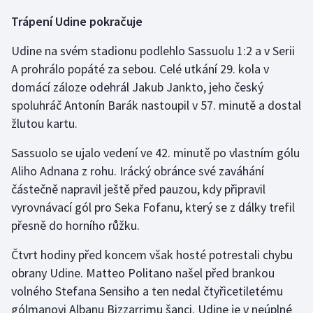
Trápení Udine pokračuje
Moderní pětiboj
Udine na svém stadionu podlehlo Sassuolu 1:2 a v Serii
Motorsport
A prohrálo popáté za sebou. Celé utkání 29. kola v
domácí záloze odehrál Jakub Jankto, jeho český
Olympijské hry
spoluhráč Antonín Barák nastoupil v 57. minutě a dostal
Parasport
žlutou kartu.
Sassuolo se ujalo vedení ve 42. minutě po vlastním gólu
Plavání
Aliho Adnana z rohu. Irácký obránce své zaváhání
částečně napravil ještě před pauzou, kdy připravil
Plážový volejbal
vyrovnávací gól pro Seka Fofanu, který se z dálky trefil
Ragby
přesně do horního růžku.
Čtvrt hodiny před koncem však hosté potrestali chybu
Rychlobruslení
obrany Udine. Matteo Politano našel před brankou
Rychlostní kanoistika
volného Stefana Sensiho a ten nedal čtyřicetiletému
gólmanovi Albanu Bizzarrimu šanci. Udine je v neúplné