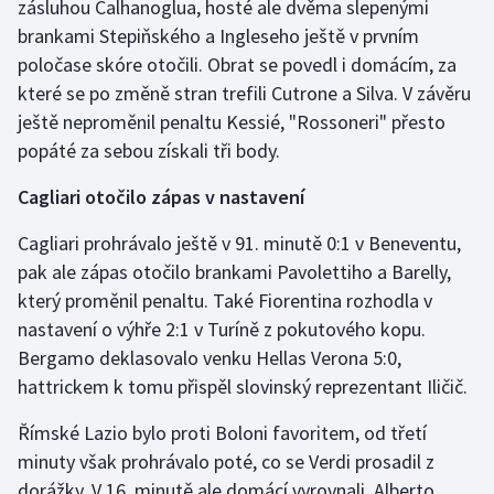
zásluhou Calhanoglua, hosté ale dvěma slepenými
brankami Stepiňského a Ingleseho ještě v prvním
poločase skóre otočili. Obrat se povedl i domácím, za
které se po změně stran trefili Cutrone a Silva. V závěru
ještě neproměnil penaltu Kessié, "Rossoneri" přesto
popáté za sebou získali tři body.
Cagliari otočilo zápas v nastavení
Cagliari prohrávalo ještě v 91. minutě 0:1 v Beneventu,
pak ale zápas otočilo brankami Pavolettiho a Barelly,
který proměnil penaltu. Také Fiorentina rozhodla v
nastavení o výhře 2:1 v Turíně z pokutového kopu.
Bergamo deklasovalo venku Hellas Verona 5:0,
hattrickem k tomu přispěl slovinský reprezentant Iličič.
Římské Lazio bylo proti Boloni favoritem, od třetí
minuty však prohrávalo poté, co se Verdi prosadil z
dorážky. V 16. minutě ale domácí vyrovnali, Alberto