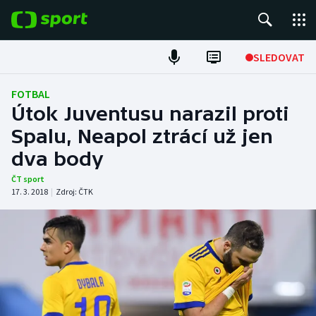
POPULÁRNÍ
SLEDOVAT
ME v atletice
FOTBAL
Útok Juventusu narazil proti
ME v plavání
Spalu, Neapol ztrácí už jen
dva body
Fotbal
ČT sport
Hokej
17. 3. 2018
|
Zdroj:
ČTK
Tenis
DALŠÍ SPORTY
Americký fotbal
NEPŘEHLÉDNĚTE