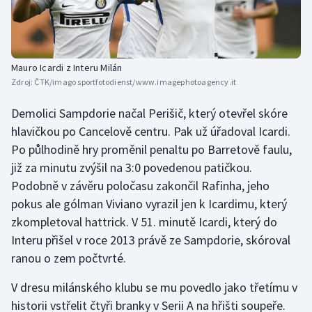
Mauro Icardi z Interu Milán
Zdroj:
ČTK/imago sportfotodienst/www.imagephotoagency.it
Demolici Sampdorie načal Perišič, který otevřel skóre
hlavičkou po Cancelově centru. Pak už úřadoval Icardi.
Po půlhodině hry proměnil penaltu po Barretově faulu,
již za minutu zvýšil na 3:0 povedenou patičkou.
Podobně v závěru poločasu zakončil Rafinha, jeho
pokus ale gólman Viviano vyrazil jen k Icardimu, který
zkompletoval hattrick. V 51. minutě Icardi, který do
Interu přišel v roce 2013 právě ze Sampdorie, skóroval
ranou o zem počtvrté.
V dresu milánského klubu se mu povedlo jako třetímu v
historii vstřelit čtyři branky v Serii A na hřišti soupeře.