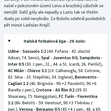
našel v pokutovém území Leivu a brazilský záložník se
nemýlil. Další góly ale nepadly a Lazio tak ve třetím
duelu po sobě nevyhrálo. Za Boloňu odehrál posledních
pět minut Ladislav Krejčí.
Italská fotbalová liga - 29. kolo:
Udine - Sassuolo 1:2
(44. Fofana - 42. vlastní
Adnan, 74. Sensi),
Spal - Juventus 0:0, Sampdoria -
Inter 0:5
(30. z pen., 31., 44. a 51. Icardi, 26. Perišič),
AC Milán - Chievo 3:2
(10. Calhanoglu, 54. Cutrone,
82. Silva - 33. Stepiňski, 34. Inglese),
Benevento -
Cagliari 1:2
(46. Brignola - 90.+2 Pavoletti, 90.+6
Barella z pen.),
Crotone - AS Řím 0:2
(39. El
Shaarawy, 75. Nainggolan),
FC Turín - Fiorentina
1:2
(86. Belotti - 59. Veretout, 90.+3 Théréau z
pen.),
Verona - Bergamo 0:5
(45.+4 z pen., 48. a 69.