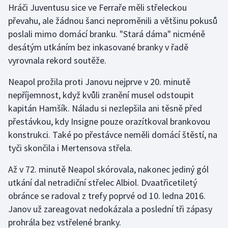
Hráči Juventusu sice ve Ferraře měli střeleckou
převahu, ale žádnou šanci neproměnili a většinu pokusů
Futsal
poslali mimo domácí branku. "Stará dáma" nicméně
desátým utkáním bez inkasované branky v řadě
Golf
vyrovnala rekord soutěže.
Gymnastika
Neapol prožila proti Janovu nejprve v 20. minutě
nepříjemnost, když kvůli zranění musel odstoupit
Házená
kapitán Hamšík. Náladu si nezlepšila ani těsně před
přestávkou, kdy Insigne pouze orazítkoval brankovou
Jezdectví
konstrukci. Také po přestávce neměli domácí štěstí, na
Judo
tyči skončila i Mertensova střela.
Až v 72. minutě Neapol skórovala, nakonec jediný gól
Krasobruslení
utkání dal netradiční střelec Albiol. Dvaatřicetiletý
Lezení
obránce se radoval z trefy poprvé od 10. ledna 2016.
Janov už zareagovat nedokázala a poslední tři zápasy
Lyže a snowboard
prohrála bez vstřelené branky.