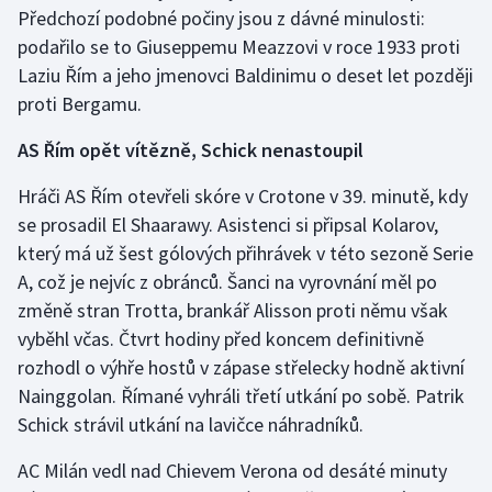
Předchozí podobné počiny jsou z dávné minulosti:
podařilo se to Giuseppemu Meazzovi v roce 1933 proti
Laziu Řím a jeho jmenovci Baldinimu o deset let později
proti Bergamu.
AS Řím opět vítězně, Schick nenastoupil
Hráči AS Řím otevřeli skóre v Crotone v 39. minutě, kdy
se prosadil El Shaarawy. Asistenci si připsal Kolarov,
který má už šest gólových přihrávek v této sezoně Serie
A, což je nejvíc z obránců. Šanci na vyrovnání měl po
změně stran Trotta, brankář Alisson proti němu však
vyběhl včas. Čtvrt hodiny před koncem definitivně
rozhodl o výhře hostů v zápase střelecky hodně aktivní
Nainggolan. Římané vyhráli třetí utkání po sobě. Patrik
Schick strávil utkání na lavičce náhradníků.
AC Milán vedl nad Chievem Verona od desáté minuty