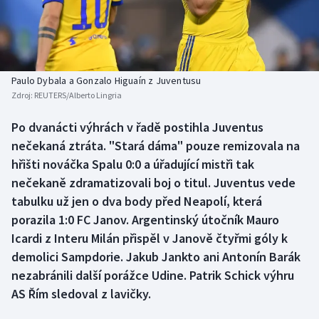
Atletika
Soutěže
Baseball a softbal
Historické návraty
Basketbal
Aplikace ČT sport
Paulo Dybala a Gonzalo Higuaín z Juventusu
Zdroj:
REUTERS/Alberto Lingria
Biatlon
AZ kvíz
Po dvanácti výhrách v řadě postihla Juventus
nečekaná ztráta. "Stará dáma" pouze remizovala na
Boby a skeleton
hřišti nováčka Spalu 0:0 a úřadující mistři tak
Box
nečekaně zdramatizovali boj o titul. Juventus vede
tabulku už jen o dva body před Neapolí, která
Curling
porazila 1:0 FC Janov. Argentinský útočník Mauro
Icardi z Interu Milán přispěl v Janově čtyřmi góly k
Cyklistika
demolici Sampdorie. Jakub Jankto ani Antonín Barák
nezabránili další porážce Udine. Patrik Schick výhru
Dostihy
AS Řím sledoval z lavičky.
Florbal