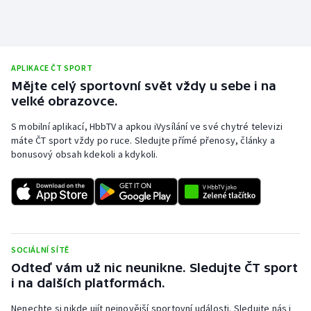
APLIKACE ČT SPORT
Mějte celý sportovní svět vždy u sebe i na
velké obrazovce.
S mobilní aplikací, HbbTV a apkou iVysílání ve své chytré televizi
máte ČT sport vždy po ruce. Sledujte přímé přenosy, články a
bonusový obsah kdekoli a kdykoli.
SOCIÁLNÍ SÍTĚ
Odteď vám už nic neunikne. Sledujte ČT sport
i na dalších platformách.
Nenechte si nikde ujít nejnovější sportovní události. Sledujte nás i