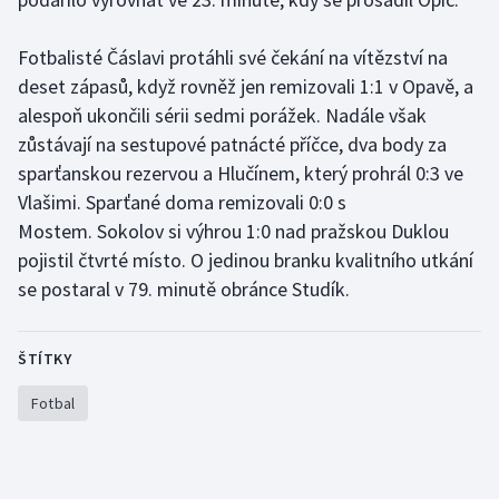
Olympijské hry
Fotbalisté Čáslavi protáhli své čekání na vítězství na
deset zápasů, když rovněž jen remizovali 1:1 v Opavě, a
Parasport
alespoň ukončili sérii sedmi porážek. Nadále však
Plavání
zůstávají na sestupové patnácté příčce, dva body za
sparťanskou rezervou a Hlučínem, který prohrál 0:3 ve
Plážový volejbal
Vlašimi. Sparťané doma remizovali 0:0 s
Mostem. Sokolov si výhrou 1:0 nad pražskou Duklou
Ragby
pojistil čtvrté místo. O jedinou branku kvalitního utkání
se postaral v 79. minutě obránce Studík.
Rychlobruslení
Rychlostní kanoistika
ŠTÍTKY
Fotbal
Short track
Sportovní střelba