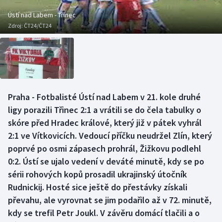
Baseball a softbal
Soutěže
Ústí nad Labem - Třinec
Zdroj:
ČT24/ČT24
Basketbal
Historické návraty
Biatlon
Aplikace ČT sport
Boby a skeleton
AZ kvíz
Praha - Fotbalisté Ústí nad Labem v 21. kole druhé
Box
ligy porazili Třinec 2:1 a vrátili se do čela tabulky o
skóre před Hradec králové, který již v pátek vyhrál
Curling
2:1 ve Vítkovicích. Vedoucí příčku neudržel Zlín, který
poprvé po osmi zápasech prohrál, Žižkovu podlehl
Dostihy
0:2. Ústí se ujalo vedení v deváté minutě, kdy se po
Florbal
sérii rohových kopů prosadil ukrajinský útočník
Rudnickij. Hosté sice ještě do přestávky získali
Futsal
převahu, ale vyrovnat se jim podařilo až v 72. minutě,
kdy se trefil Petr Joukl. V závěru domácí tlačili a o
Golf