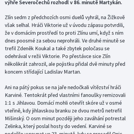
výhře Severočechů rozhodl v 86. minutě Martykán.
Gymnastika
Zlín sedm z předchozích osmi duelů vyhrál, na Žižkově
však selhal. Hráči Viktorie už v úvodu zápasu potvrdili,
Házená
že v domácím prostředí to proti Zlínu umí, když s ním
dnes poosmé za sebou neprohráli. Ve druhé minutě se
Jezdectví
trefil Zdeněk Koukal a také zbytek poločasu se
odehrával v režii Viktorie. Po přestávce sice Zlín
Judo
několikrát zahrozil, ale pojistku přidal dvě minuty před
Krasobruslení
koncem střídající Ladislav Martan.
Lezení
Ani na pátý pokus se na jaře nedočkali vítězství hráči
Karviné. Tentokrát před vlastními fanoušky remizovali
Lyže a snowboard
1:1 s Jihlavou. Domácí mohli otevřít skóre už v osmé
vteřině, kdy jihlavskou branku ze dvou metrů netrefil
Moderní pětiboj
Mišinský. O osm minut později jeho zaváhání potrestal
Zelinka, který poslal hosty do vedení. Karviné se
Motorsport
podařilo vyrovnat ve 23. minutě, kdy se prosadil Opic.