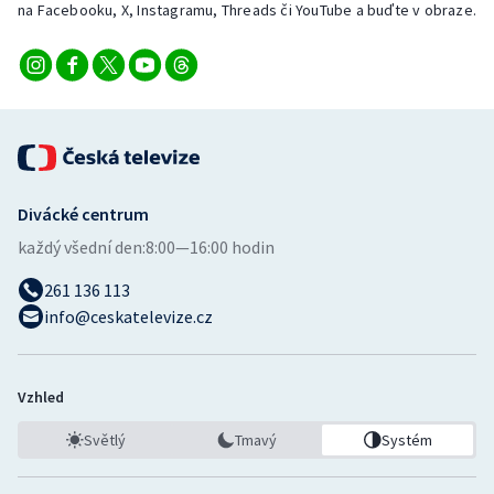
na Facebooku, X, Instagramu, Threads či YouTube a buďte v obraze.
Divácké centrum
každý všední den:
8:00—16:00 hodin
261 136 113
info@ceskatelevize.cz
Vzhled
Světlý
Tmavý
Systém