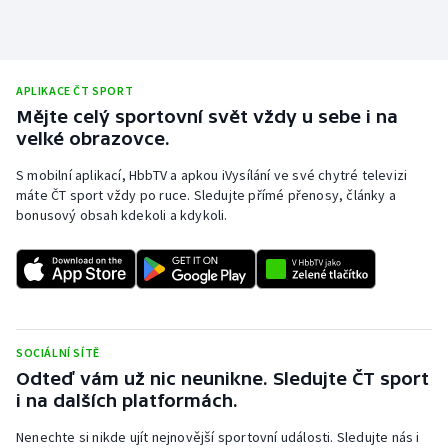
Stolní tenis
Triatlon
APLIKACE ČT SPORT
Veslování
Mějte celý sportovní svět vždy u sebe i na
velké obrazovce.
Vodní slalom
S mobilní aplikací, HbbTV a apkou iVysílání ve své chytré televizi
máte ČT sport vždy po ruce. Sledujte přímé přenosy, články a
Volejbal
bonusový obsah kdekoli a kdykoli.
Ostatní
SOCIÁLNÍ SÍTĚ
Odteď vám už nic neunikne. Sledujte ČT sport
i na dalších platformách.
Nenechte si nikde ujít nejnovější sportovní události. Sledujte nás i