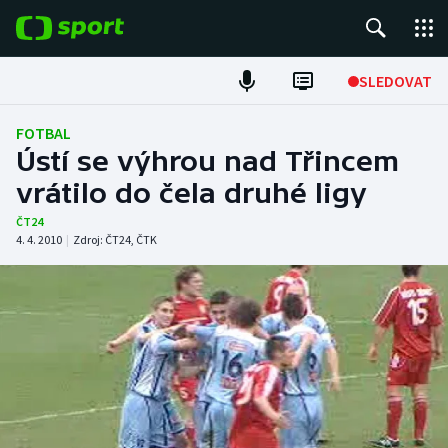
POPULÁRNÍ
SLEDOVAT
Fotbal
FOTBAL
Ústí se výhrou nad Třincem
Hokej
vrátilo do čela druhé ligy
Tenis
ČT24
4. 4. 2010
|
Zdroj:
ČT24
,
ČTK
Atletika
Cyklistika
DALŠÍ SPORTY
Americký fotbal
NEPŘEHLÉDNĚTE