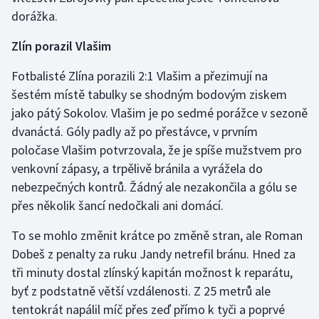
dorážka.
Zlín porazil Vlašim
Fotbalisté Zlína porazili 2:1 Vlašim a přezimují na
šestém místě tabulky se shodným bodovým ziskem
jako pátý Sokolov. Vlašim je po sedmé porážce v sezoně
dvanáctá. Góly padly až po přestávce, v prvním
poločase Vlašim potvrzovala, že je spíše mužstvem pro
venkovní zápasy, a trpělivě bránila a vyrážela do
nebezpečných kontrů. Žádný ale nezakončila a gólu se
přes několik šancí nedočkali ani domácí.
To se mohlo změnit krátce po změně stran, ale Roman
Dobeš z penalty za ruku Jandy netrefil bránu. Hned za
tři minuty dostal zlínský kapitán možnost k reparátu,
byť z podstatně větší vzdálenosti. Z 25 metrů ale
tentokrát napálil míč přes zeď přímo k tyči a poprvé