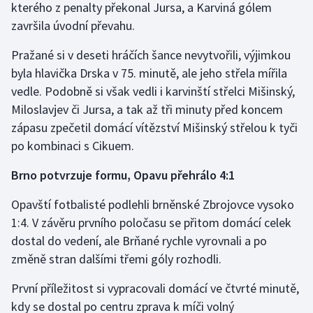
kterého z penalty překonal Jursa, a Karviná gólem
završila úvodní převahu.
Pražané si v deseti hráčích šance nevytvořili, výjimkou
byla hlavička Drska v 75. minutě, ale jeho střela mířila
vedle. Podobně si však vedli i karvinští střelci Mišinský,
Miloslavjev či Jursa, a tak až tři minuty před koncem
zápasu zpečetil domácí vítězství Mišinský střelou k tyči
po kombinaci s Cikuem.
Brno potvrzuje formu, Opavu přehrálo 4:1
Opavští fotbalisté podlehli brněnské Zbrojovce vysoko
1:4. V závěru prvního poločasu se přitom domácí celek
dostal do vedení, ale Brňané rychle vyrovnali a po
změně stran dalšími třemi góly rozhodli.
První příležitost si vypracovali domácí ve čtvrté minutě,
kdy se dostal po centru zprava k míči volný