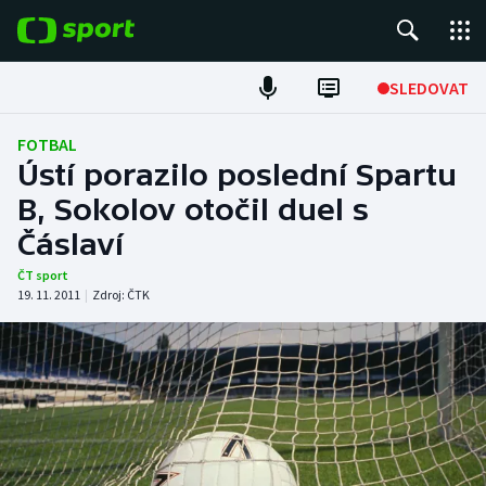
POPULÁRNÍ
SLEDOVAT
Fotbal
FOTBAL
Ústí porazilo poslední Spartu
Hokej
B, Sokolov otočil duel s
Čáslaví
Tenis
ČT sport
Atletika
19. 11. 2011
|
Zdroj:
ČTK
Cyklistika
DALŠÍ SPORTY
Americký fotbal
NEPŘEHLÉDNĚTE