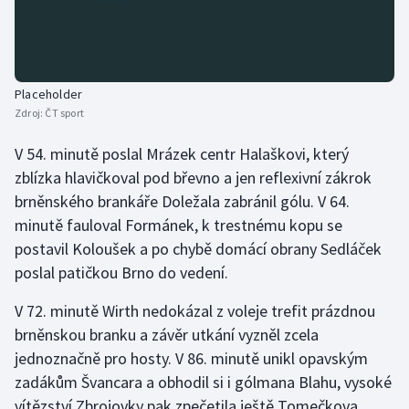
Placeholder
Zdroj:
ČT sport
V 54. minutě poslal Mrázek centr Halaškovi, který
zblízka hlavičkoval pod břevno a jen reflexivní zákrok
brněnského brankáře Doležala zabránil gólu. V 64.
minutě fauloval Formánek, k trestnému kopu se
postavil Koloušek a po chybě domácí obrany Sedláček
poslal patičkou Brno do vedení.
V 72. minutě Wirth nedokázal z voleje trefit prázdnou
brněnskou branku a závěr utkání vyzněl zcela
jednoznačně pro hosty. V 86. minutě unikl opavským
zadákům Švancara a obhodil si i gólmana Blahu, vysoké
vítězství Zbrojovky pak zpečetila ještě Tomečkova