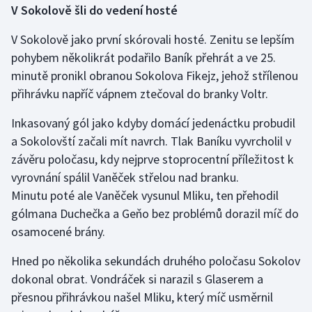
V Sokolově šli do vedení hosté
Olympijské hry
V Sokolově jako první skórovali hosté. Zenitu se lepším
Parasport
pohybem několikrát podařilo Baník přehrát a ve 25.
minutě pronikl obranou Sokolova Fikejz, jehož střílenou
Plavání
přihrávku napříč vápnem ztečoval do branky Voltr.
Plážový volejbal
Inkasovaný gól jako kdyby domácí jedenáctku probudil
a Sokolovští začali mít navrch. Tlak Baníku vyvrcholil v
Ragby
závěru poločasu, kdy nejprve stoprocentní příležitost k
vyrovnání spálil Vaněček střelou nad branku.
Rychlobruslení
Minutu poté ale Vaněček vysunul Mliku, ten přehodil
gólmana Duchečka a Geňo bez problémů dorazil míč do
Rychlostní kanoistika
osamocené brány.
Short track
Hned po několika sekundách druhého poločasu Sokolov
dokonal obrat. Vondráček si narazil s Glaserem a
Sportovní střelba
přesnou přihrávkou našel Mliku, který míč usměrnil