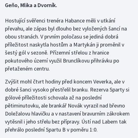
Geňo, Mlika a Dvorník.
Gymnastika
Hostující svěřenci trenéra Habance měli v utkání
převahu, ale zápas byl dlouho bez vyložených šancí na
Házená
obou stranách. V prvním poločasu se jediná dobrá
Jezdectví
příležitost naskytla hostům a Martykán ji proměnil v
šestý gól v sezoně. Přízemní střelou z hranice
Judo
pokutového území využil Brunclíkovu přihrávku po
přetaženém centru.
Krasobruslení
Zvýšit mohl čtvrt hodiny před koncem Veverka, ale v
Lezení
dobré šanci vysoko přestřelil branku. Rezerva Sparty si
gólové příležitosti schovala až na poslední
Lyže a snowboard
pětiminutovku, ale brankář Novák vyrazil nad břevno
Doležalovu hlavičku a v nastavení bravurním zákrokem
Moderní pětiboj
vytěsnil i jeho střelu bez přípravy. Ústí nad Labem tak
přehrálo poslední Spartu B v poměru 1:0.
Motorsport