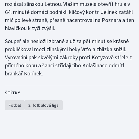
rozjásal zlínskou Letnou. Vlašim musela otevřít hru a v
64. minutě domácí podnikli klíčový kontr. Jelínek zatáhl
míč po levé straně, přesně nacentroval na Poznara a ten
hlavičkou k tyči zvýšil.
Soupeř ale nesložil zbraně a už za pět minut se krásně
prokličkoval mezi zlínskými beky Vrťo a zblízka snížil.
Vyrovnání pak skvělými zákroky proti Kotyzově střele z
přímého kopu a šanci střídajícího Kolašinace odmítl
brankář Kořínek.
ŠTÍTKY
Fotbal
2. fotbalová liga