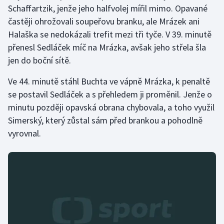
Schaffartzik, jenže jeho halfvolej mířil mimo. Opavané
častěji ohrožovali soupeřovu branku, ale Mrázek ani
Halaška se nedokázali trefit mezi tři tyče. V 39. minutě
přenesl Sedláček míč na Mrázka, avšak jeho střela šla
jen do boční sítě.
Ve 44. minutě stáhl Buchta ve vápně Mrázka, k penaltě
se postavil Sedláček a s přehledem ji proměnil. Jenže o
minutu později opavská obrana chybovala, a toho využil
Simerský, který zůstal sám před brankou a pohodlně
vyrovnal.