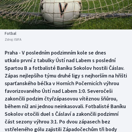
Baseball a softbal
Soutěže
Basketbal
Historické návraty
Biatlon
Aplikace ČT sport
Fotbal
Zdroj:
ISIFA
Boby a skeleton
AZ kvíz
Praha - V posledním podzimním kole se dnes
utkalo první z tabulky Ústí nad Labem s poslední
Box
Spartou B a fotbalisté Baníku Sokolov hostili Čáslav.
Curling
Zápas nejlepšího týmu druhé ligy s nejhorším na hřišti
sparťanského béčka v Horních Počernicích výhrou
Dostihy
favorizovaného Ústí nad Labem 1:0. Severočeši
zakončili podzim čtyřzápasovou vítěznou šňůrou,
Florbal
během níž ani jednou neinkasovali. Fotbalisté Baníku
Sokolov otočili duel s Čáslaví a zakončili podzimní
Futsal
část sezony výhrou 3:1. Po dvou zápasech bez
vstřeleného gólu zajistili Západočechům tři body
Golf