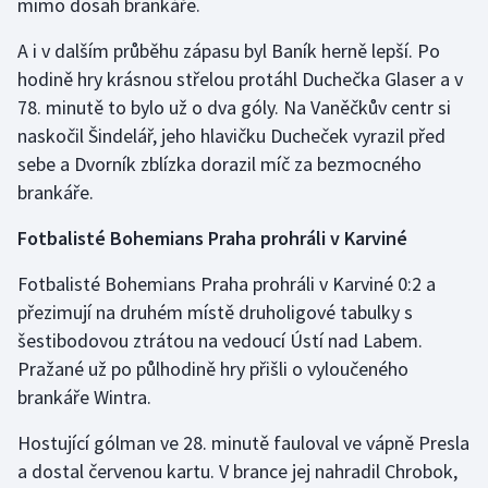
mimo dosah brankáře.
Stolní tenis
A i v dalším průběhu zápasu byl Baník herně lepší. Po
Triatlon
hodině hry krásnou střelou protáhl Duchečka Glaser a v
78. minutě to bylo už o dva góly. Na Vaněčkův centr si
Veslování
naskočil Šindelář, jeho hlavičku Ducheček vyrazil před
sebe a Dvorník zblízka dorazil míč za bezmocného
Vodní slalom
brankáře.
Volejbal
Fotbalisté Bohemians Praha prohráli v Karviné
Ostatní
Fotbalisté Bohemians Praha prohráli v Karviné 0:2 a
přezimují na druhém místě druholigové tabulky s
šestibodovou ztrátou na vedoucí Ústí nad Labem.
Pražané už po půlhodině hry přišli o vyloučeného
brankáře Wintra.
Hostující gólman ve 28. minutě fauloval ve vápně Presla
a dostal červenou kartu. V brance jej nahradil Chrobok,