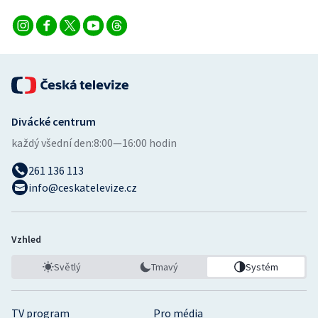
Divácké centrum
každý všední den:
8:00—16:00 hodin
261 136 113
info@ceskatelevize.cz
Vzhled
Světlý
Tmavý
Systém
TV program
Pro média