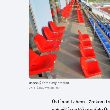
Curling
Dostihy
Florbal
Futsal
Golf
Gymnastika
Ústecký fotbalový stadion
Zdroj:
ČTK/Zavoral Libor
Ústí nad Labem - Zrekonstr
nejvyšší soutěž otevřelo Ús