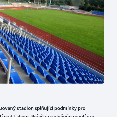
Moderní pětiboj
Triatlon
Motorsport
Veslování
Olympijské hry
Vodní slalom
Parasport
Volejbal
Plavání
Ostatní
Plážový volejbal
uovaný stadion splňující podmínky pro
tí nad Labem. Právě s naplněním regulí pro