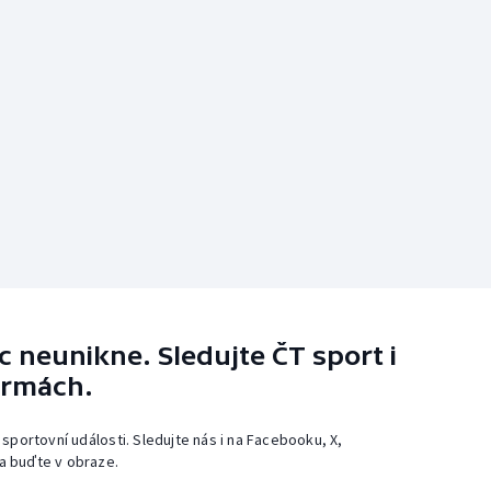
 neunikne. Sledujte ČT sport i
ormách.
 sportovní události. Sledujte nás i na Facebooku, X,
a buďte v obraze.