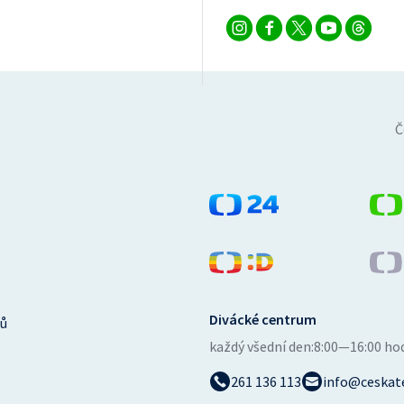
Č
Divácké centrum
ů
každý všední den:
8:00—16:00 ho
261 136 113
info@ceskate