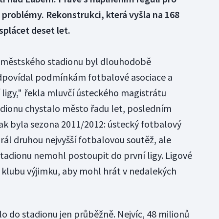
 problémy. Rekonstrukci, která vyšla na 168
plácet deset let.
 městského stadionu byl dlouhodobě
eodpovídal podmínkám fotbalové asociace a
 ligy," řekla mluvčí ústeckého magistrátu
ionu chystalo město řadu let, posledním
ak byla sezona 2011/2012: ústecký fotbalový
rál druhou nejvyšší fotbalovou soutěž, ale
stadionu nemohl postoupit do první ligy. Ligové
 klubu výjimku, aby mohl hrát v nedalekých
o do stadionu jen průběžně. Nejvíc, 48 milionů