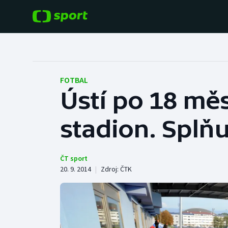
POPULÁRNÍ
DALŠÍ SPORTY
Fotbal
Americký fotbal
FOTBAL
Ústí po 18 měs
Hokej
Baseball a softbal
stadion. Splň
Tenis
Basketbal
Atletika
Biatlon
ČT sport
20. 9. 2014
|
Zdroj:
ČTK
Cyklistika
Boby a skeleton
Box