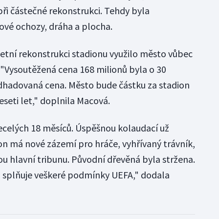
při částečné rekonstrukci. Tehdy byla
ové ochozy, dráha a plocha.
tní rekonstrukci stadionu využilo město vůbec
 "Vysoutěžená cena 168 milionů byla o 30
odhadovaná cena. Město bude částku za stadion
eti let," doplnila Macová.
ecelých 18 měsíců. Úspěšnou kolaudací už
ion má nové zázemí pro hráče, vyhřívaný trávník,
ou hlavní tribunu. Původní dřevěná byla stržena.
n splňuje veškeré podmínky UEFA," dodala