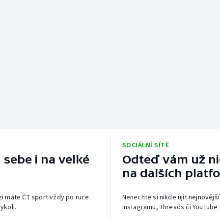
SOCIÁLNÍ SÍTĚ
 sebe i na velké
Odteď vám už nic
na dalších platf
izi máte ČT sport vždy po ruce.
Nenechte si nikde ujít nejnovější
ykoli.
Instagramu, Threads či YouTube 