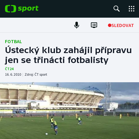
POPULÁRNÍ
SLEDOVAT
Fotbal
FOTBAL
Ústecký klub zahájil přípravu
Hokej
jen se třinácti fotbalisty
Tenis
ČT24
16. 6. 2010
|
Zdroj:
ČT sport
Atletika
Cyklistika
DALŠÍ SPORTY
Americký fotbal
NEPŘEHLÉDNĚTE