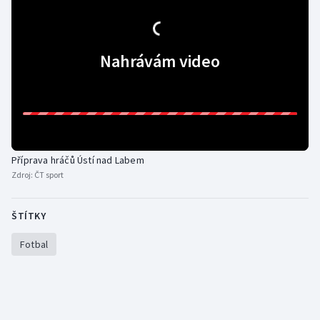
Olympijské hry
Parasport
Nahrávám video
Plavání
Plážový volejbal
Ragby
Příprava hráčů Ústí nad Labem
Zdroj:
ČT sport
Rychlobruslení
ŠTÍTKY
Rychlostní kanoistika
Fotbal
Short track
Sportovní střelba