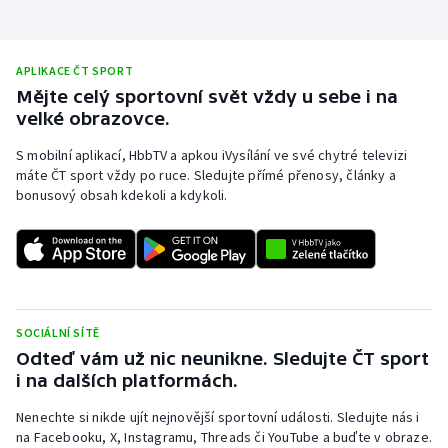
Stolní tenis
Triatlon
APLIKACE ČT SPORT
Mějte celý sportovní svět vždy u sebe i na
Veslování
velké obrazovce.
S mobilní aplikací, HbbTV a apkou iVysílání ve své chytré televizi
Vodní slalom
máte ČT sport vždy po ruce. Sledujte přímé přenosy, články a
bonusový obsah kdekoli a kdykoli.
Volejbal
Ostatní
SOCIÁLNÍ SÍTĚ
Odteď vám už nic neunikne. Sledujte ČT sport
i na dalších platformách.
Nenechte si nikde ujít nejnovější sportovní události. Sledujte nás i
na Facebooku, X, Instagramu, Threads či YouTube a buďte v obraze.