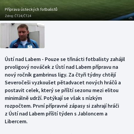
Baseball a softbal
Soutěže
Příprava ústeckých fotbalistů
Zdroj:
ČT24/ČT24
Basketbal
Historické návraty
Biatlon
Aplikace ČT sport
Boby a skeleton
AZ kvíz
Ústí nad Labem - Pouze se třinácti fotbalisty zahájil
Box
prvoligový nováček z Ústí nad Labem přípravu na
nový ročník gambrinus ligy. Za čtyři týdny chtějí
Curling
Severočeši vyzkoušet pětadvacet nových hráčů a
postavit celek, který se příští sezonu mezi elitou
Dostihy
minimálně udrží. Potýkají se však s nízkým
Florbal
rozpočtem. První přípravné zápasy si zahrají hráči
z Ústí nad Labem příští týden s Jabloncem a
Futsal
Libercem.
Golf