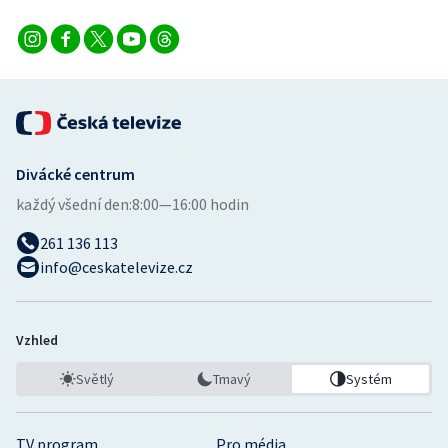
Divácké centrum
každý všední den:
8:00—16:00 hodin
261 136 113
info@ceskatelevize.cz
Vzhled
Světlý
Tmavý
Systém
TV program
Pro média