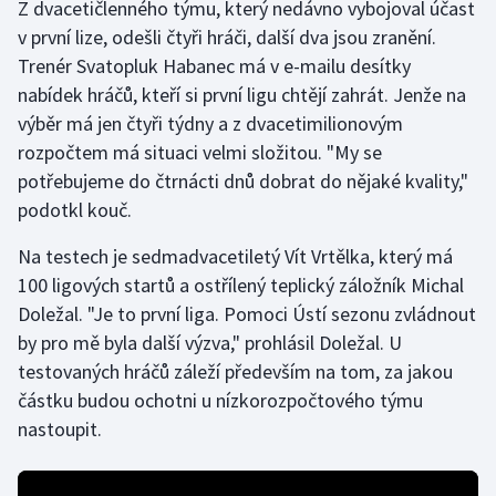
Z dvacetičlenného týmu, který nedávno vybojoval účast
v první lize, odešli čtyři hráči, další dva jsou zranění.
Gymnastika
Trenér Svatopluk Habanec má v e-mailu desítky
nabídek hráčů, kteří si první ligu chtějí zahrát. Jenže na
Házená
výběr má jen čtyři týdny a z dvacetimilionovým
rozpočtem má situaci velmi složitou. "My se
Jezdectví
potřebujeme do čtrnácti dnů dobrat do nějaké kvality,"
podotkl kouč.
Judo
Na testech je sedmadvacetiletý Vít Vrtělka, který má
Krasobruslení
100 ligových startů a ostřílený teplický záložník Michal
Doležal. "Je to první liga. Pomoci Ústí sezonu zvládnout
Lezení
by pro mě byla další výzva," prohlásil Doležal. U
testovaných hráčů záleží především na tom, za jakou
Lyže a snowboard
částku budou ochotni u nízkorozpočtového týmu
Moderní pětiboj
nastoupit.
Motorsport