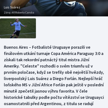
Baseball a softbal
Soutěže
Luis Suárez
Zdroj:
AP/Roberto Candia
Basketbal
Historické návraty
Biatlon
Aplikace ČT sport
Boby a skeleton
AZ kvíz
Buenos Aires – Fotbalisté Uruguaye porazili ve
Box
finálovém utkání turnaje Copa América Paraguay 3:0 a
získali tak rekordní patnáctý titul mistra Jižní
Curling
Ameriky. "Celeste" rozhodli o svém triumfu už v
prvním poločase, když se trefily obě největší hvězdy,
Dostihy
liverpoolský Luis Suárez a Diego Forlán. Nejlepší hráč
Florbal
loňského MS v Jižní Africe Forlán pak ještě v poslední
minutě zpečetil jasnou výhru favorita. V čele
Futsal
historické tabulky podle počtu vítězství se Uruguayci
osamostatnili před Argentinou, z titulu se radují
Golf