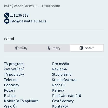
každý všední den:
8:00—16:00 hodin
261 136 113
info@ceskatelevize.cz
Vzhled
Světlý
Tmavý
Systém
TV program
Pro média
Živé vysílání
Reklama
TV poplatky
Studio Brno
Teletext
Studio Ostrava
Podcasty
Rada ČT
Počasí
Kariéra
E-shop
Podávání námětů
Mobilní a TV aplikace
Časté dotazy
Vše o ČT
Kontakty