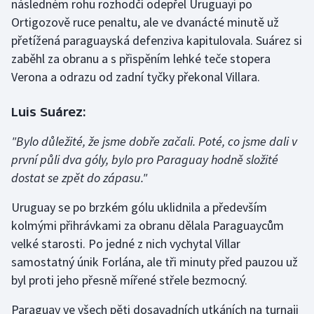
následném rohu rozhodčí odepřel Uruguayi po
Olympijské hry
Ortigozově ruce penaltu, ale ve dvanácté minutě už
přetížená paraguayská defenziva kapitulovala. Suárez si
Parasport
zaběhl za obranu a s přispěním lehké teče stopera
Verona a odrazu od zadní tyčky překonal Villara.
Plavání
Luis Suárez:
Plážový volejbal
"Bylo důležité, že jsme dobře začali. Poté, co jsme dali v
Ragby
první půli dva góly, bylo pro Paraguay hodně složité
dostat se zpět do zápasu."
Rychlobruslení
Uruguay se po brzkém gólu uklidnila a především
Rychlostní kanoistika
kolmými přihrávkami za obranu dělala Paraguaycům
velké starosti. Po jedné z nich vychytal Villar
Short track
samostatný únik Forlána, ale tři minuty před pauzou už
byl proti jeho přesně mířené střele bezmocný.
Sportovní střelba
Paraguay ve všech pěti dosavadních utkáních na turnaji