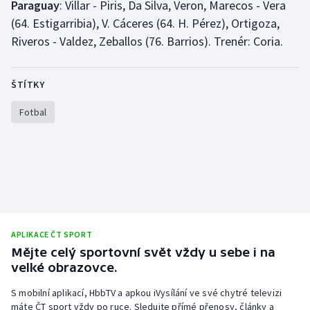
Paraguay
: Villar - Piris, Da Silva, Veron, Marecos - Vera
(64. Estigarribia), V. Cáceres (64. H. Pérez), Ortigoza,
Riveros - Valdez, Zeballos (76. Barrios). Trenér: Coria.
ŠTÍTKY
Fotbal
APLIKACE ČT SPORT
Mějte celý sportovní svět vždy u sebe i na
velké obrazovce.
S mobilní aplikací, HbbTV a apkou iVysílání ve své chytré televizi
máte ČT sport vždy po ruce. Sledujte přímé přenosy, články a