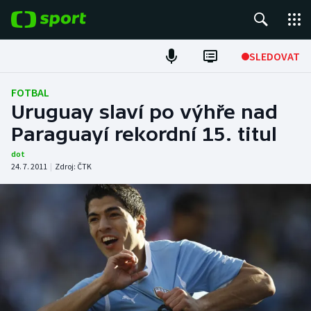
POPULÁRNÍ
SLEDOVAT
Fotbal
FOTBAL
Uruguay slaví po výhře nad
Hokej
Paraguayí rekordní 15. titul
Tenis
dot
24. 7. 2011
|
Zdroj:
ČTK
Atletika
Cyklistika
DALŠÍ SPORTY
Americký fotbal
NEPŘEHLÉDNĚTE