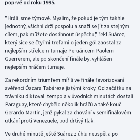
poprvé od roku 1995.
Gymnastika
"Hráli jsme týmově. Myslím, že pokud je tým takhle
jednotný, všichni drží pospolu a snaží se jít za stejným
Házená
cílem, pak můžete dosáhnout úspěchu," řekl Suárez,
který sice se čtyřmi trefami o jeden gól zaostal za
Jezdectví
nejlepším střelcem turnaje Peruáncem Paolem
Guerrerem, ale po skončení finále byl vyhlášen
Judo
nejlepším hráčem turnaje.
Krasobruslení
Za rekordním triumfem mířili ve finále favorizovaní
svěřenci Óscara Tabáreze jistými kroky. Od začátku na
Lezení
trávníku diktovali tempo a v úvodních minutách dostali
Paraguay, které chybělo několik hráčů a také kouč
Lyže a snowboard
Gerardo Martin, jenž pykal za chování v semifinálovém
Moderní pětiboj
utkání proti Venezuele, pod drtivý tlak.
Ve druhé minutě ještě Suárez z úhlu neuspěl a po
Motorsport