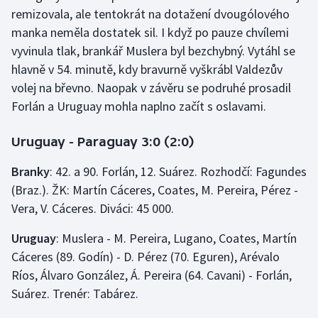
Stolní tenis
remizovala, ale tentokrát na dotažení dvougólového
manka neměla dostatek sil. I když po pauze chvílemi
Triatlon
vyvinula tlak, brankář Muslera byl bezchybný. Vytáhl se
hlavně v 54. minutě, kdy bravurně vyškrábl Valdezův
Veslování
volej na břevno. Naopak v závěru se podruhé prosadil
Forlán a Uruguay mohla naplno začít s oslavami.
Vodní slalom
Uruguay - Paraguay 3:0 (2:0)
Volejbal
Branky
: 42. a 90. Forlán, 12. Suárez. Rozhodčí: Fagundes
Ostatní
(Braz.). ŽK: Martín Cáceres, Coates, M. Pereira, Pérez -
Vera, V. Cáceres. Diváci: 45 000.
Uruguay
: Muslera - M. Pereira, Lugano, Coates, Martín
Cáceres (89. Godín) - D. Pérez (70. Eguren), Arévalo
Ríos, Álvaro González, Á. Pereira (64. Cavani) - Forlán,
Suárez. Trenér: Tabárez.