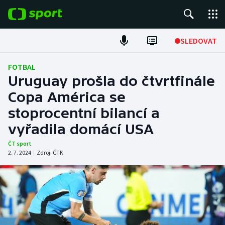
POPULÁRNÍ
SLEDOVAT
Fotbal
FOTBAL
Uruguay prošla do čtvrtfinále
Hokej
Copa América se
stoprocentní bilancí a
Tenis
vyřadila domácí USA
Atletika
ČT sport
2. 7. 2024
|
Zdroj:
ČTK
Cyklistika
DALŠÍ SPORTY
Americký fotbal
NEPŘEHLÉDNĚTE