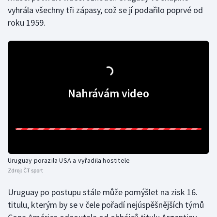
vyhrála všechny tři zápasy, což se jí podařilo poprvé od
roku 1959.
Gymnastika
Házená
Jezdectví
Nahrávám video
Judo
Krasobruslení
Lezení
Uruguay porazila USA a vyřadila hostitele
Lyže a snowboard
Zdroj:
ČT sport
Moderní pětiboj
Uruguay po postupu stále může pomýšlet na zisk 16.
titulu, kterým by se v čele pořadí nejúspěšnějších týmů
Motorsport