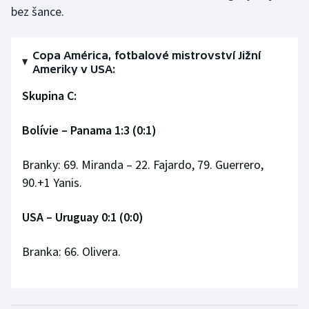
Stolní tenis
bez šance.
Triatlon
Copa América, fotbalové mistrovství Jižní
Ameriky v USA:
Veslování
Skupina C:
Vodní slalom
Bolívie – Panama 1:3 (0:1)
Volejbal
Branky: 69. Miranda – 22. Fajardo, 79. Guerrero,
Ostatní
90.+1 Yanis.
USA – Uruguay 0:1 (0:0)
Branka: 66. Olivera.