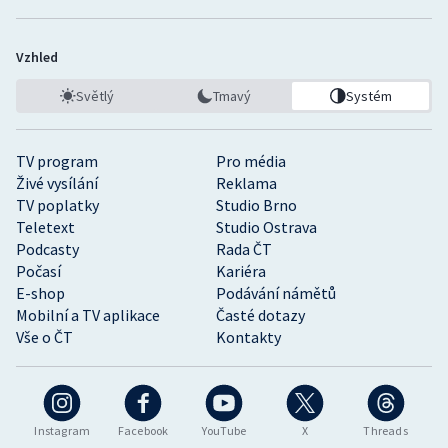
Vzhled
Světlý
Tmavý
Systém
TV program
Pro média
Živé vysílání
Reklama
TV poplatky
Studio Brno
Teletext
Studio Ostrava
Podcasty
Rada ČT
Počasí
Kariéra
E-shop
Podávání námětů
Mobilní a TV aplikace
Časté dotazy
Vše o ČT
Kontakty
Instagram
Facebook
YouTube
X
Threads