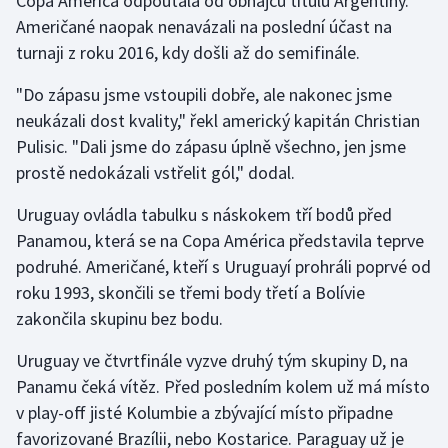
Copa América odpoutala od obhájců titulu Argentiny.
Američané naopak nenavázali na poslední účast na
Olympijské hry
turnaji z roku 2016, kdy došli až do semifinále.
Parasport
"Do zápasu jsme vstoupili dobře, ale nakonec jsme
neukázali dost kvality," řekl americký kapitán Christian
Plavání
Pulisic. "Dali jsme do zápasu úplně všechno, jen jsme
prostě nedokázali vstřelit gól," dodal.
Plážový volejbal
Uruguay ovládla tabulku s náskokem tří bodů před
Ragby
Panamou, která se na Copa América představila teprve
podruhé. Američané, kteří s Uruguayí prohráli poprvé od
Rychlobruslení
roku 1993, skončili se třemi body třetí a Bolívie
zakončila skupinu bez bodu.
Rychlostní kanoistika
Uruguay ve čtvrtfinále vyzve druhý tým skupiny D, na
Short track
Panamu čeká vítěz. Před posledním kolem už má místo
v play-off jisté Kolumbie a zbývající místo připadne
Sportovní střelba
favorizované Brazílii, nebo Kostarice. Paraguay už je