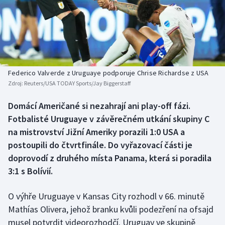
Baseball a softbal
Soutěže
Basketbal
Historické návraty
Biatlon
Aplikace ČT sport
Federico Valverde z Uruguaye podporuje Chrise Richardse z USA
Boby a skeleton
AZ kvíz
Zdroj:
Reuters/USA TODAY Sports/Jay Biggerstaff
Box
Domácí Američané si nezahrají ani play-off fázi.
Fotbalisté Uruguaye v závěrečném utkání skupiny C
Curling
na mistrovství Jižní Ameriky porazili 1:0 USA a
postoupili do čtvrtfinále. Do vyřazovací části je
Dostihy
doprovodí z druhého místa Panama, která si poradila
3:1 s Bolívií.
Florbal
O výhře Uruguaye v Kansas City rozhodl v 66. minutě
Futsal
Mathías Olivera, jehož branku kvůli podezření na ofsajd
musel potvrdit videorozhodčí. Uruguay ve skupině
Golf