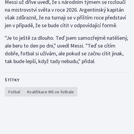
Messi už dříve uvedl, že s národním týmem se rozloučí
Stolní tenis
na mistrovství světa v roce 2026. Argentinský kapitán
však zdůraznil, že na turnaji se v příštím roce představí
Triatlon
jen v případě, že se bude cítit v odpovídající formě.
Veslování
"Je to ještě za dlouho. Teď jsem samozřejmě natěšený,
ale beru to den po dni," uvedl Messi. "Teď se cítím
Vodní slalom
dobře, fotbal si užívám, ale pokud se začnu cítit jinak,
tak bude lepší, když tady nebudu," přidal.
Volejbal
Ostatní
ŠTÍTKY
Fotbal
Kvalifikace MS ve fotbale