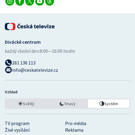
Divácké centrum
každý všední den:
8:00—16:00 hodin
261 136 113
info@ceskatelevize.cz
Vzhled
Světlý
Tmavý
Systém
TV program
Pro média
Živé vysílání
Reklama