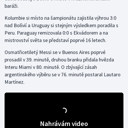
baráži.
Gymnastika
Kolumbie si místo na šampionátu zajistila výhrou 3:0
nad Bolívií a Uruguay si stejným výsledkem poradila s
Házená
Peru. Paraguay remizovala 0:0 s Ekvádorem a na
mistrovství světa se představí poprvé 16 letech.
Jezdectví
Osmatřicetiletý Messi se v Buenos Aires poprvé
Judo
prosadil v 39. minutě, druhou branku přidala hvězda
Interu Miami v 80. minutě. O zbývající zásah
Krasobruslení
argentinského výběru se v 76. minutě postaral Lautaro
Martínez.
Lezení
Lyže a snowboard
Moderní pětiboj
Nahrávám video
Motorsport