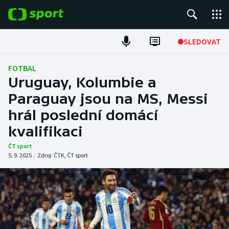
POPULÁRNÍ
SLEDOVAT
Fotbal
FOTBAL
Uruguay, Kolumbie a
Hokej
Paraguay jsou na MS, Messi
hrál poslední domácí
Tenis
kvalifikaci
Atletika
ČT sport
5. 9. 2025
|
Zdroj:
ČTK
,
ČT sport
Cyklistika
DALŠÍ SPORTY
Americký fotbal
NEPŘEHLÉDNĚTE