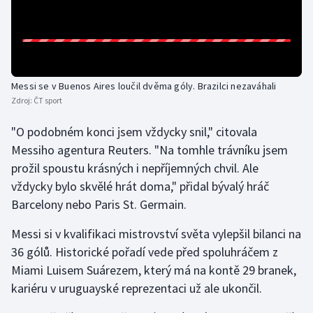
Olympijské hry
Parasport
Messi se v Buenos Aires loučil dvěma góly. Brazilci nezaváhali
Plavání
Zdroj:
ČT sport
Plážový volejbal
"O podobném konci jsem vždycky snil," citovala
Messiho agentura Reuters. "Na tomhle trávníku jsem
Ragby
prožil spoustu krásných i nepříjemných chvil. Ale
vždycky bylo skvělé hrát doma," přidal bývalý hráč
Rychlobruslení
Barcelony nebo Paris St. Germain.
Rychlostní kanoistika
Messi si v kvalifikaci mistrovství světa vylepšil bilanci na
36 gólů. Historické pořadí vede před spoluhráčem z
Short track
Miami Luisem Suárezem, který má na kontě 29 branek,
kariéru v uruguayské reprezentaci už ale ukončil.
Sportovní střelba