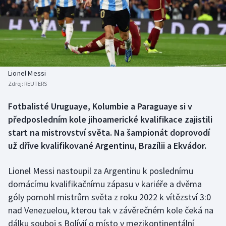
Baseball a softbal
Soutěže
Basketbal
Historické návraty
Biatlon
Aplikace ČT sport
Lionel Messi
Boby a skeleton
AZ kvíz
Zdroj:
REUTERS
Box
Fotbalisté Uruguaye, Kolumbie a Paraguaye si v
předposledním kole jihoamerické kvalifikace zajistili
Curling
start na mistrovství světa. Na šampionát doprovodí
už dříve kvalifikované Argentinu, Brazílii a Ekvádor.
Dostihy
Lionel Messi nastoupil za Argentinu k poslednímu
Florbal
domácímu kvalifikačnímu zápasu v kariéře a dvěma
góly pomohl mistrům světa z roku 2022 k vítězství 3:0
Futsal
nad Venezuelou, kterou tak v závěrečném kole čeká na
dálku souboj s Bolívií o místo v mezikontinentální
Golf