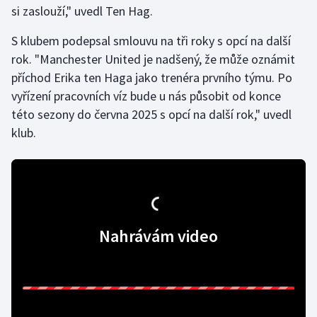
si zaslouží," uvedl Ten Hag.
Futsal
S klubem podepsal smlouvu na tři roky s opcí na další
rok. "Manchester United je nadšený, že může oznámit
Golf
příchod Erika ten Haga jako trenéra prvního týmu. Po
vyřízení pracovních víz bude u nás působit od konce
Gymnastika
této sezony do června 2025 s opcí na další rok," uvedl
klub.
Házená
Jezdectví
Judo
Nahrávám video
Krasobruslení
Lezení
Lyže a snowboard