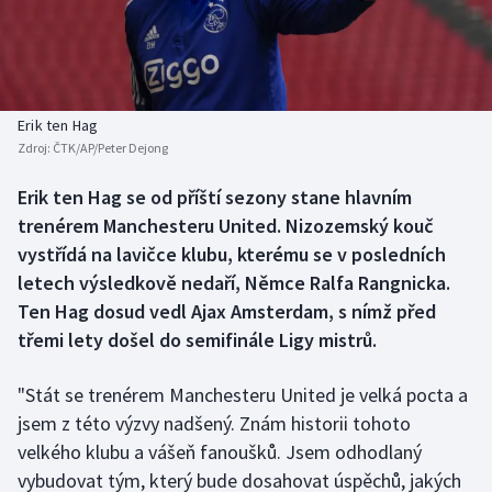
Atletika
Soutěže
Baseball a softbal
Historické návraty
Basketbal
Aplikace ČT sport
Erik ten Hag
Zdroj:
ČTK/AP/Peter Dejong
Biatlon
AZ kvíz
Erik ten Hag se od příští sezony stane hlavním
trenérem Manchesteru United. Nizozemský kouč
Boby a skeleton
vystřídá na lavičce klubu, kterému se v posledních
Box
letech výsledkově nedaří, Němce Ralfa Rangnicka.
Ten Hag dosud vedl Ajax Amsterdam, s nímž před
Curling
třemi lety došel do semifinále Ligy mistrů.
Cyklistika
"Stát se trenérem Manchesteru United je velká pocta a
jsem z této výzvy nadšený. Znám historii tohoto
Dostihy
velkého klubu a vášeň fanoušků. Jsem odhodlaný
vybudovat tým, který bude dosahovat úspěchů, jakých
Florbal