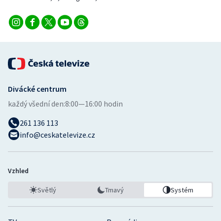
Divácké centrum
každý všední den:
8:00—16:00 hodin
261 136 113
info@ceskatelevize.cz
Vzhled
Světlý
Tmavý
Systém