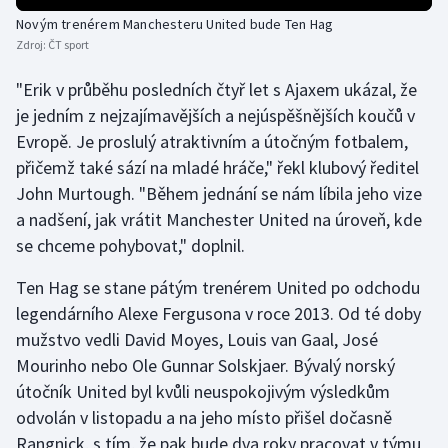
Novým trenérem Manchesteru United bude Ten Hag
Moderní pětiboj
Zdroj:
ČT sport
Motorsport
"Erik v průběhu posledních čtyř let s Ajaxem ukázal, že
je jedním z nejzajímavějších a nejúspěšnějších koučů v
Olympijské hry
Evropě. Je proslulý atraktivním a útočným fotbalem,
přičemž také sází na mladé hráče," řekl klubový ředitel
Parasport
John Murtough. "Během jednání se nám líbila jeho vize
a nadšení, jak vrátit Manchester United na úroveň, kde
Plavání
se chceme pohybovat," doplnil.
Plážový volejbal
Ten Hag se stane pátým trenérem United po odchodu
legendárního Alexe Fergusona v roce 2013. Od té doby
Ragby
mužstvo vedli David Moyes, Louis van Gaal, José
Mourinho nebo Ole Gunnar Solskjaer. Bývalý norský
Rychlobruslení
útočník United byl kvůli neuspokojivým výsledkům
Rychlostní kanoistika
odvolán v listopadu a na jeho místo přišel dočasně
Rangnick, s tím, že pak bude dva roky pracovat v týmu