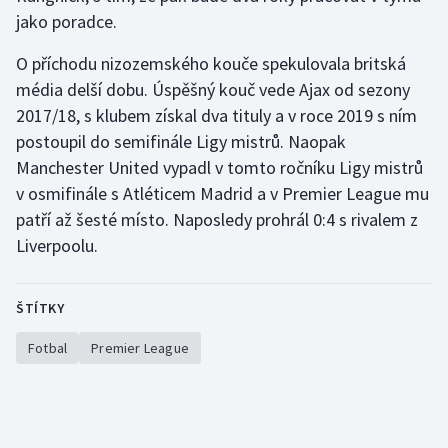
Short track
jako poradce.
O příchodu nizozemského kouče spekulovala britská
Sportovní střelba
média delší dobu. Úspěšný kouč vede Ajax od sezony
Stolní tenis
2017/18, s klubem získal dva tituly a v roce 2019 s ním
postoupil do semifinále Ligy mistrů. Naopak
Triatlon
Manchester United vypadl v tomto ročníku Ligy mistrů
v osmifinále s Atléticem Madrid a v Premier League mu
Veslování
patří až šesté místo. Naposledy prohrál 0:4 s rivalem z
Liverpoolu.
Vodní slalom
Volejbal
ŠTÍTKY
Fotbal
Premier League
Ostatní