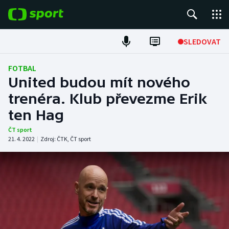
POPULÁRNÍ
SLEDOVAT
ME v atletice
FOTBAL
United budou mít nového
ME v plavání
trenéra. Klub převezme Erik
ten Hag
Fotbal
ČT sport
Hokej
21. 4. 2022
|
Zdroj:
ČTK
,
ČT sport
Tenis
DALŠÍ SPORTY
Americký fotbal
NEPŘEHLÉDNĚTE