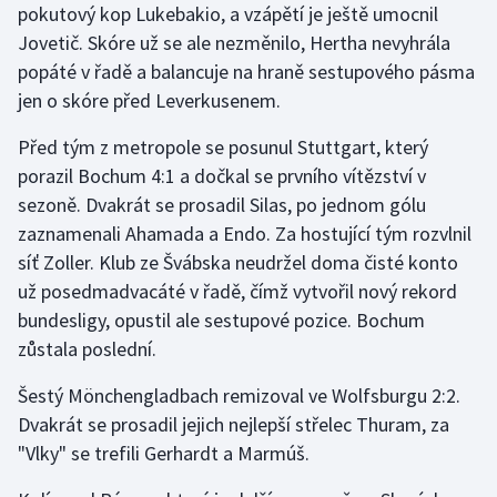
pokutový kop Lukebakio, a vzápětí je ještě umocnil
Jovetič. Skóre už se ale nezměnilo, Hertha nevyhrála
popáté v řadě a balancuje na hraně sestupového pásma
jen o skóre před Leverkusenem.
Před tým z metropole se posunul Stuttgart, který
porazil Bochum 4:1 a dočkal se prvního vítězství v
sezoně. Dvakrát se prosadil Silas, po jednom gólu
zaznamenali Ahamada a Endo. Za hostující tým rozvlnil
síť Zoller. Klub ze Švábska neudržel doma čisté konto
už posedmadvacáté v řadě, čímž vytvořil nový rekord
bundesligy, opustil ale sestupové pozice. Bochum
zůstala poslední.
Šestý Mönchengladbach remizoval ve Wolfsburgu 2:2.
Dvakrát se prosadil jejich nejlepší střelec Thuram, za
"Vlky" se trefili Gerhardt a Marmúš.