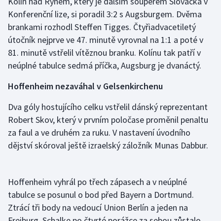
Kolín nad Rýnem, který je dalším soupeřem Slovácka v
Konferenční lize, si poradil 3:2 s Augsburgem. Dvěma
brankami rozhodl Steffen Tigges. Čtyřiadvacetiletý
útočník nejprve ve 47. minutě vyrovnal na 1:1 a poté v
81. minutě vstřelil vítěznou branku. Kolínu tak patří v
neúplné tabulce sedmá příčka, Augsburg je dvanáctý.
Hoffenheim nezaváhal v Gelsenkirchenu
Dva góly hostujícího celku vstřelil dánský reprezentant
Robert Skov, který v prvním poločase proměnil penaltu
za faul a ve druhém za ruku. V nastavení úvodního
dějství skóroval ještě izraelský záložník Munas Dabbur.
Hoffenheim vyhrál po třech zápasech a v neúplné
tabulce se posunul o bod před Bayern a Dortmund.
Ztrácí tři body na vedoucí Union Berlín a jeden na
Freiburg. Schalke po čtvrté porážce za sebou zůstalo