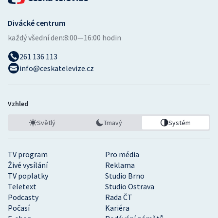
Divácké centrum
každý všední den:
8:00—16:00 hodin
261 136 113
info@ceskatelevize.cz
Vzhled
Světlý
Tmavý
Systém
TV program
Pro média
Živé vysílání
Reklama
TV poplatky
Studio Brno
Teletext
Studio Ostrava
Podcasty
Rada ČT
Počasí
Kariéra