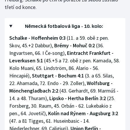
třetí od konce.
Německá fotbalová liga - 10. kolo:
Schalke - Hoffenheim 0:3
(11. a 59. obě z pen.
Skov, 45.+2 Dabbur),
Brémy - Mohuč 0:2
(36.
Ingvartsen, 66. I Če-song),
Eintracht Frankfurt -
Leverkusen 5:1
(45.+5 a 72. obě z pen. Kamada, 58.
Kolo Muani, 65. Lindström, 86. Alario - 56.
Hincapié),
Stuttgart - Bochum 4:1
(3. a 65. Silas,
22. Ahamada, 72. Endo - 29. Zoller),
Wolfsburg -
Mönchengladbach 2:2
(43. Gerhardt, 69. Marmúš -
14. a 48. Thuram),
Lipsko - Hertha Berlín 3:2
(25.
Forsberg, 30. Raum, 45. Orbán - 62. Lukebakio z
pen., 64. Jovetič),
Kolín nad Rýnem - Augsburg 3:2
(47. a 81 Tigges, 61. Huseinbasic - 14.
Niederlechner, 69. Caligiuri),
Union Berlín -