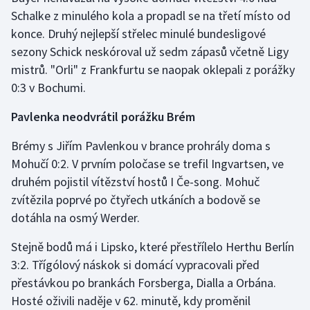
Stolní tenis
Schalke z minulého kola a propadl se na třetí místo od
konce. Druhý nejlepší střelec minulé bundesligové
Triatlon
sezony Schick neskóroval už sedm zápasů včetně Ligy
mistrů. "Orli" z Frankfurtu se naopak oklepali z porážky
Veslování
0:3 v Bochumi.
Vodní slalom
Pavlenka neodvrátil porážku Brém
Volejbal
Brémy s Jiřím Pavlenkou v brance prohrály doma s
Mohučí 0:2. V prvním poločase se trefil Ingvartsen, ve
Ostatní
druhém pojistil vítězství hostů I Če-song. Mohuč
zvítězila poprvé po čtyřech utkáních a bodově se
dotáhla na osmý Werder.
Stejně bodů má i Lipsko, které přestřílelo Herthu Berlín
3:2. Třígólový náskok si domácí vypracovali před
přestávkou po brankách Forsberga, Dialla a Orbána.
Hosté oživili naděje v 62. minutě, kdy proměnil