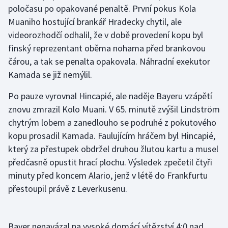
poločasu po opakované penaltě. První pokus Kola
Olympijské hry
Muaniho hostující brankář Hradecky chytil, ale
videorozhodčí odhalil, že v době provedení kopu byl
Parasport
finský reprezentant oběma nohama před brankovou
čárou, a tak se penalta opakovala. Náhradní exekutor
Plavání
Kamada se již nemýlil.
Plážový volejbal
Po pauze vyrovnal Hincapié, ale naděje Bayeru vzápětí
znovu zmrazil Kolo Muani. V 65. minutě zvýšil Lindström
Ragby
chytrým lobem a zanedlouho se podruhé z pokutového
kopu prosadil Kamada. Faulujícím hráčem byl Hincapié,
Rychlobruslení
který za přestupek obdržel druhou žlutou kartu a musel
předčasně opustit hrací plochu. Výsledek zpečetil čtyři
Rychlostní kanoistika
minuty před koncem Alario, jenž v létě do Frankfurtu
Short track
přestoupil právě z Leverkusenu.
Sportovní střelba
Bayer nenavázal na vysoké domácí vítězství 4:0 nad