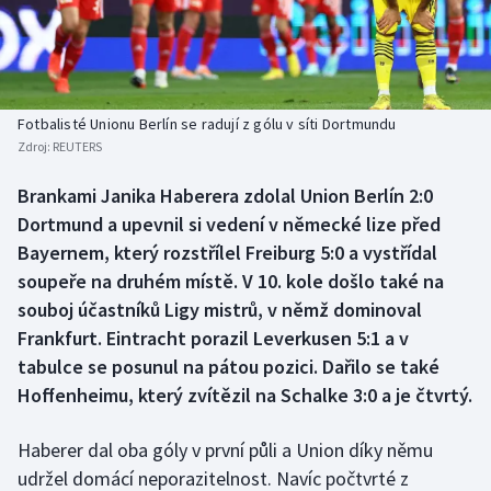
Baseball a softbal
Soutěže
Basketbal
Historické návraty
Biatlon
Aplikace ČT sport
Fotbalisté Unionu Berlín se radují z gólu v síti Dortmundu
Zdroj:
REUTERS
Boby a skeleton
AZ kvíz
Brankami Janika Haberera zdolal Union Berlín 2:0
Dortmund a upevnil si vedení v německé lize před
Box
Bayernem, který rozstřílel Freiburg 5:0 a vystřídal
Curling
soupeře na druhém místě. V 10. kole došlo také na
souboj účastníků Ligy mistrů, v němž dominoval
Dostihy
Frankfurt. Eintracht porazil Leverkusen 5:1 a v
tabulce se posunul na pátou pozici. Dařilo se také
Florbal
Hoffenheimu, který zvítězil na Schalke 3:0 a je čtvrtý.
Futsal
Haberer dal oba góly v první půli a Union díky němu
udržel domácí neporazitelnost. Navíc počtvrté z
Golf