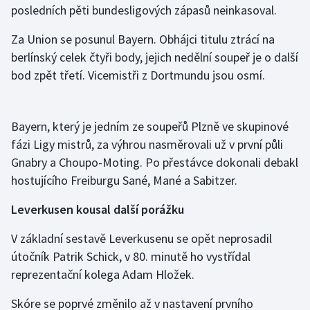
posledních pěti bundesligových zápasů neinkasoval.
Gymnastika
Za Union se posunul Bayern. Obhájci titulu ztrácí na
berlínský celek čtyři body, jejich nedělní soupeř je o další
Házená
bod zpět třetí. Vicemistři z Dortmundu jsou osmí.
Jezdectví
Bayern, který je jedním ze soupeřů Plzně ve skupinové
Judo
fázi Ligy mistrů, za výhrou nasměrovali už v první půli
Gnabry a Choupo-Moting. Po přestávce dokonali debakl
Krasobruslení
hostujícího Freiburgu Sané, Mané a Sabitzer.
Lezení
Leverkusen kousal další porážku
Lyže a snowboard
V základní sestavě Leverkusenu se opět neprosadil
útočník Patrik Schick, v 80. minutě ho vystřídal
Moderní pětiboj
reprezentační kolega Adam Hložek.
Motorsport
Skóre se poprvé změnilo až v nastavení prvního