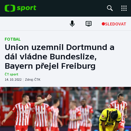
POPULÁRNÍ
SLEDOVAT
Fotbal
FOTBAL
Union uzemnil Dortmund a
Hokej
dál vládne Bundeslize,
Bayern přejel Freiburg
Tenis
ČT sport
Atletika
14. 10. 2022
|
Zdroj:
ČTK
Cyklistika
DALŠÍ SPORTY
Americký fotbal
NEPŘEHLÉDNĚTE